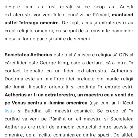
despre cum au fost creați și ce scop au. Acești
extratereștri vor veni într-o bună zi pe Pământ,
mântuind
astfel întreaga omenire.
De fapt, aceiași extratereștri au
creat religiile omenirii, cu scopul de a transmite oamenilor
mesajul lor de pace și iubire de semeni.
Societatea Aetherius
este o altă mișcare religioasă OZN al
cărei lider este George King, care a declarat că a intrat în
contact telepatic cu un lider extraterestru, Aetherius.
Doctrina este un mix între idei preluate din marile religii
ale lumii, filosofie orientală și credința în extratereștri.
Aetherius ar fi un extraterestru, un maestru ce a venit de
pe Venus pentru a ilumina omenirea
(așa cum ar fi făcut
Iisus
și Buddha, alți maeștri cosmici). Se crede că în
curând va veni pe Pământ un alt maestru și Societatea
Aetherius are rolul de a media contactul dintre acesta și
omenire, de a facilita comunicarea dintre specii. De altfel,