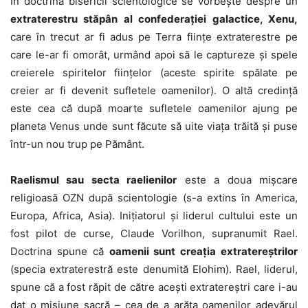
În doctrina bisericii scientologice se vorbește despre un
extraterestru stăpân al confederației galactice, Xenu,
care în trecut ar fi adus pe Terra ființe extraterestre pe
care le-ar fi omorât, urmând apoi să le captureze și spele
creierele spiritelor ființelor (aceste spirite spălate pe
creier ar fi devenit sufletele oamenilor). O altă credință
este cea că după moarte sufletele oamenilor ajung pe
planeta Venus unde sunt făcute să uite viața trăită și puse
într-un nou trup pe Pământ.
Raelismul sau secta raelienilor
este a doua mișcare
religioasă OZN după scientologie (s-a extins în America,
Europa, Africa, Asia). Inițiatorul și liderul cultului este un
fost pilot de curse, Claude Vorilhon, supranumit Rael.
Doctrina spune că
oamenii sunt creația extratereștrilor
(specia extraterestră este denumită Elohim). Rael, liderul,
spune că a fost răpit de către acești extratereștri care i-au
dat o misiune sacră – cea de a arăta oamenilor adevărul