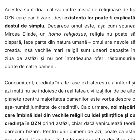
Acestea sunt doar câteva dintre mișcările religioase de tip
OZN care par bizare, deși
existența lor poate fi explicată
destul de simplu
. Deoarece omul este, așa cum spunea
Mircea Eliade, un
homo religiosus
, religia nu poate să
dispară, face parte din natura umană – omul are nevoie să
creadă. Însă vechile mari religii sunt uneori depășite în
ziua de astăzi și nu pot întotdeauna oferi răspunsurile
dorite de către oameni.
Concomitent, credința în alte rase extraterestre a înflorit și
azi mulți nu se îndoiesc de realitatea civilizațiilor de pe alte
planete (pentru majoritatea oamenilor este vorba despre o
așa-numită jumătate de credință). Ca o urmare,
noi mișcări
care îmbină idei din vechile religii cu idei științifice și cu
credința în OZN
prind astăzi, chiar dacă vehiculează teorii
oarecum bizare. Pentru unii oameni de azi, poate că este
mai palpabilă credința în ființe extraterestre decât cea în