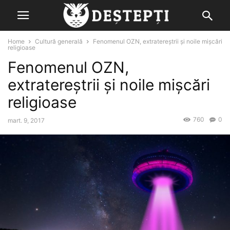
Home
Cultură generală
Fenomenul OZN, extratereștrii și noile mișcări
religioase
Fenomenul OZN,
extratereștrii și noile mișcări
religioase
760
0
mart. 9, 2017