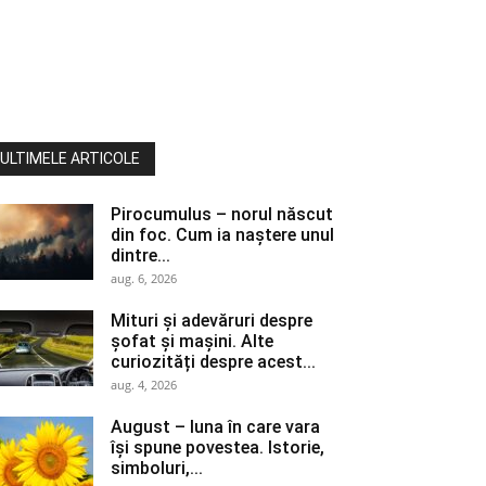
ULTIMELE ARTICOLE
Pirocumulus – norul născut
din foc. Cum ia naștere unul
dintre...
aug. 6, 2026
Mituri și adevăruri despre
șofat și mașini. Alte
curiozități despre acest...
aug. 4, 2026
August – luna în care vara
își spune povestea. Istorie,
simboluri,...