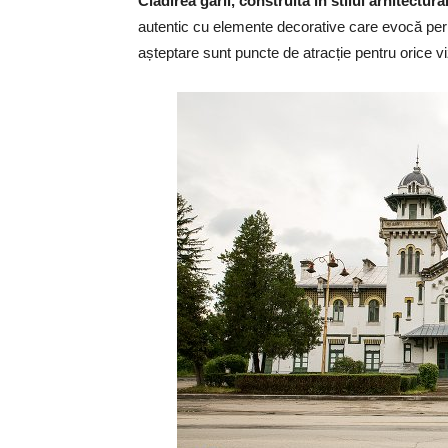
Clădirea gării, construită în stilul arhitectur
autentic cu elemente decorative care evocă per
așteptare sunt puncte de atracție pentru orice vi