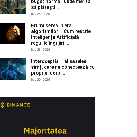
buget normal: unde merită
să plătești...
iul. 23, 2026
Frumusețea în era
algoritmilor – Cum rescrie
Inteligența Artificială
regulile îngrijirii...
iul. 23, 2026
Interocepţia – al șaselea
simț, care ne conectează cu
propriul corp,...
iul. 20, 2026