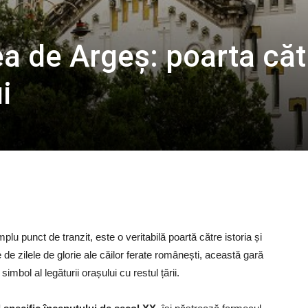
ea de Argeș: poarta căt
i
u punct de tranzit, este o veritabilă poartă către istoria și
 de zilele de glorie ale căilor ferate românești, această gară
imbol al legăturii orașului cu restul țării.