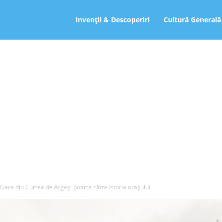
ro
Invenții & Descoperiri
Cultură Generală
Gara din Curtea de Argeș: poarta către istoria orașului