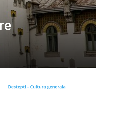
re
Destepti - Cultura generala