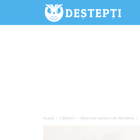
Deștepți.
Acasă
Călătorii
Obiective turistice din România