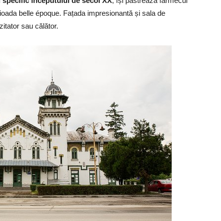
al specific începutului de secol XX
, își păstrează farmecul
ioada belle époque. Fațada impresionantă și sala de
zitator sau călător.