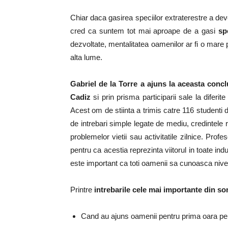
Chiar daca gasirea speciilor extraterestre a dev
cred ca suntem tot mai aproape de a gasi
sp
dezvoltate, mentalitatea oamenilor ar fi o mare pi
alta lume.
Gabriel de la Torre a ajuns la aceasta concl
Cadiz
si prin prisma participarii sale la diferite
Acest om de stiinta a trimis catre 116 studenti 
de intrebari simple legate de mediu, credintele 
problemelor vietii sau activitatile zilnice. Prof
pentru ca acestia reprezinta viitorul in toate indust
este important ca toti oamenii sa cunoasca nivelu
Printre
intrebarile cele mai importante din so
Cand au ajuns oamenii pentru prima oara p