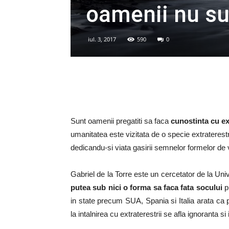
oamenii nu su
iul. 3, 2017
590
0
Sunt oamenii pregatiti sa faca
cunostinta cu ex
umanitatea este vizitata de o specie extraterest
dedicandu-si viata gasirii semnelor formelor de v
Gabriel de la Torre este un cercetator de la Un
putea sub nici o forma sa faca fata socului
pr
in state precum SUA, Spania si Italia arata ca 
la intalnirea cu extraterestrii se afla ignoranta si