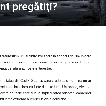
nt pregătiţi?
traterestrii
? Multi dintre noi spera la scenarii de film in care
ra venita in pace iar astronomii duc acest gand mai departe,
iata din afara atmosferei terestre.
iversitatea din Cadiz, Spania, care crede ca
omenirea nu ar
odus de intalnirea cu fiinte din alte lumi. Un sondaj efectuat
printre cauzele care duc la impiedicarea adaptarii oamenilor
 influenta extrema a religiei in viata cotidiana.