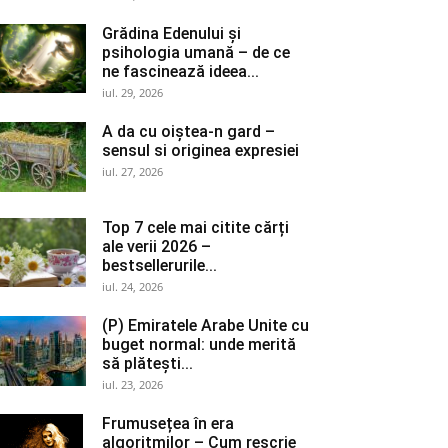
Grădina Edenului și
psihologia umană – de ce
ne fascinează ideea...
iul. 29, 2026
A da cu oiștea-n gard –
sensul si originea expresiei
iul. 27, 2026
Top 7 cele mai citite cărți
ale verii 2026 –
bestsellerurile...
iul. 24, 2026
(P) Emiratele Arabe Unite cu
buget normal: unde merită
să plătești...
iul. 23, 2026
Frumusețea în era
algoritmilor – Cum rescrie