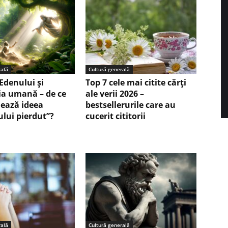
rală
Cultură generală
Edenului și
Top 7 cele mai citite cărți
ia umană – de ce
ale verii 2026 –
nează ideea
bestsellerurile care au
ului pierdut”?
cucerit cititorii
rală
Cultură generală