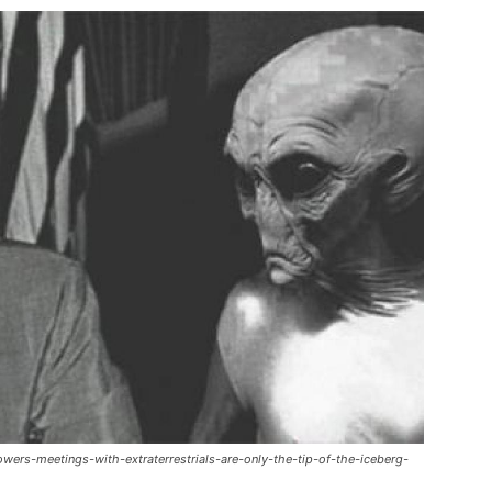
senhowers-meetings-with-extraterrestrials-are-only-the-tip-of-the-iceberg-