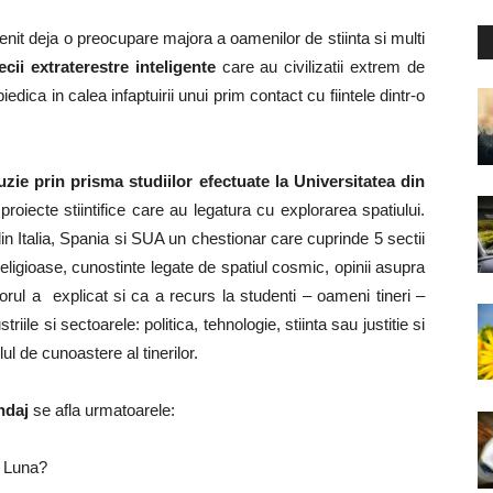
enit deja o preocupare majora a oamenilor de stiinta si multi
ecii extraterestre inteligente
care au civilizatii extrem de
edica in calea infaptuirii unui prim contact cu fiintele dintr-o
uzie prin prisma studiilor efectuate la Universitatea din
 proiecte stiintifice care au legatura cu explorarea spatiului.
din Italia, Spania si SUA un chestionar care cuprinde 5 sectii
religioase, cunostinte legate de spatiul cosmic, opinii asupra
esorul a explicat si ca a recurs la studenti – oameni tineri –
riile si sectoarele: politica, tehnologie, stiinta sau justitie si
l de cunoastere al tinerilor.
ndaj
se afla urmatoarele:
e Luna?