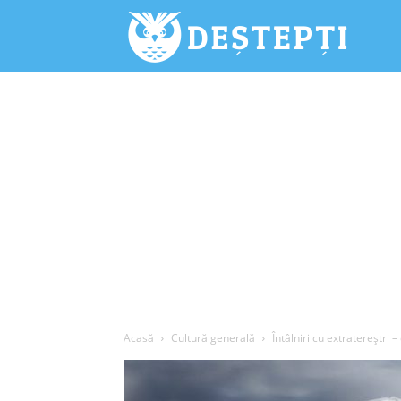
Deștepți.
Acasă
Cultură generală
Întâlniri cu extratereştri 