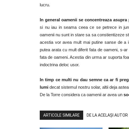
lucru.
In general oamenii se concentreaza asupra p
si nu iau in seama ceea ce se petrece in jurul
oamenii nu sunt in stare sa sa constientizeze sta
acestia vor avea mult mai putine sanse de a isi
putea arata cu mult diferit fata de oameni, s-ar
fata de oameni. Acestia din urma ar suporta foar
indoctrina deloc usor.
In timp ce multi nu dau semne ca ar fi pregat
lumi
decat sistemul nostru solar, altii deja aste
De la Torre considera ca oamenii ar avea un
so
ARTICOLE SIMILARE
DE LA ACELAȘI AUTOR