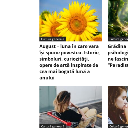
Cultură generală
Cultură gene
August – luna în care vara
Grădina 
își spune povestea. Istorie,
psiholog
simboluri, curiozități,
ne fasci
opere de artă inspirate de
“Paradis
cea mai bogată lună a
anului
Cultură generală
Cultură gene