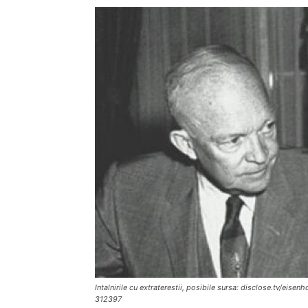
Intalnirile cu extraterestii, posibile sursa: disclose.tv/ei
312397