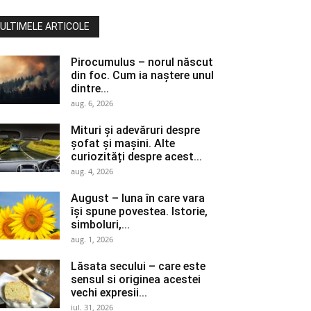
ULTIMELE ARTICOLE
Pirocumulus – norul născut
din foc. Cum ia naștere unul
dintre...
aug. 6, 2026
Mituri și adevăruri despre
șofat și mașini. Alte
curiozități despre acest...
aug. 4, 2026
August – luna în care vara
își spune povestea. Istorie,
simboluri,...
aug. 1, 2026
Lăsata secului – care este
sensul si originea acestei
vechi expresii...
iul. 31, 2026