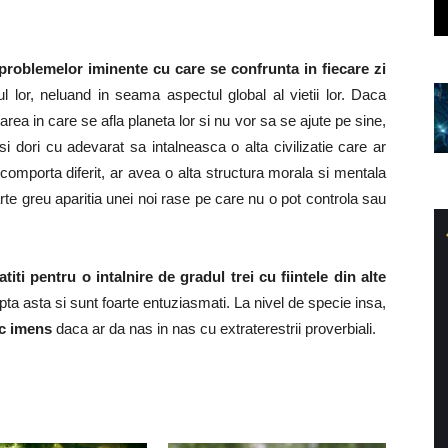
roblemelor iminente cu care se confrunta in fiecare zi
 lor, neluand in seama aspectul global al vietii lor. Daca
rea in care se afla planeta lor si nu vor sa se ajute pe sine,
 dori cu adevarat sa intalneasca o alta civilizatie care ar
 comporta diferit, ar avea o alta structura morala si mentala
te greu aparitia unei noi rase pe care nu o pot controla sau
iti pentru o intalnire de gradul trei cu fiintele din alte
apta asta si sunt foarte entuziasmati. La nivel de specie insa,
c imens
daca ar da nas in nas cu extraterestrii proverbiali.