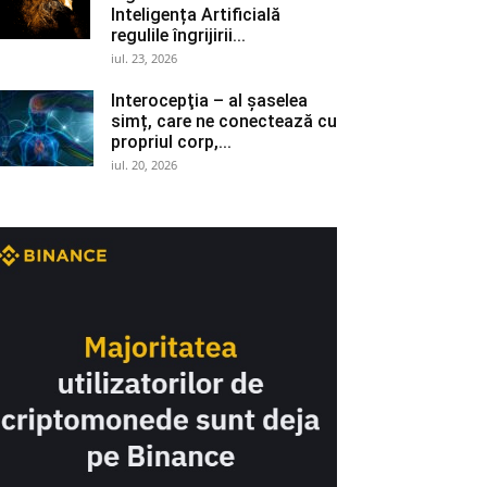
Inteligența Artificială
regulile îngrijirii...
iul. 23, 2026
Interocepţia – al șaselea
simț, care ne conectează cu
propriul corp,...
iul. 20, 2026