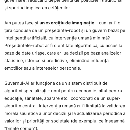
guvernare, reducând dependența de politicieni tradiționali
și sporind implicarea cetățenilor.
Am putea face şi
un exerciţiu de imaginaţie
– cum ar fi o
ţară condusă de un președinte-robot și un guvern bazat pe
inteligență artificială, cu intervenție umană minimă?
Președintele-robot ar fi o entitate algoritmică, cu acces la
baze de date uriașe, care ar lua decizii pe baza analizelor
statistice, istorice și predictive, eliminând influența
emoțiilor sau a intereselor personale.
Guvernul-AI ar funcționa ca un sistem distribuit de
algoritmi specializați – unul pentru economie, altul pentru
educație, sănătate, apărare etc., coordonați de un super-
algoritm central. Intervenția umană ar fi limitată la validarea
morală sau etică a unor decizii și la actualizarea periodică a
valorilor și priorităților societale (de exemplu, ce înseamnă
“binele comun”).