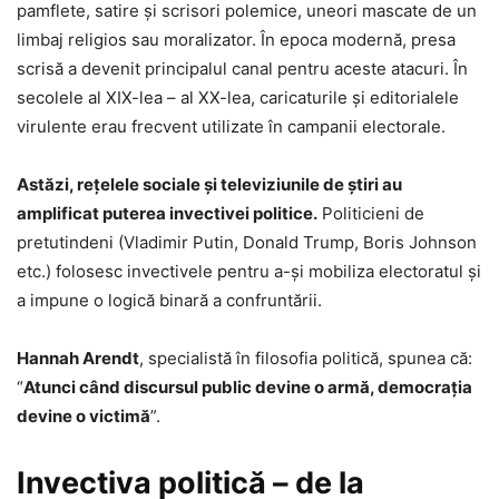
pamflete, satire şi scrisori polemice, uneori mascate de un
limbaj religios sau moralizator. În epoca modernă, presa
scrisă a devenit principalul canal pentru aceste atacuri. În
secolele al XIX-lea – al XX-lea, caricaturile şi editorialele
virulente erau frecvent utilizate în campanii electorale.
Astăzi, reţelele sociale şi televiziunile de ştiri au
amplificat puterea invectivei politice.
Politicieni de
pretutindeni (Vladimir Putin, Donald Trump, Boris Johnson
etc.) folosesc invectivele pentru a-şi mobiliza electoratul şi
a impune o logică binară a confruntării.
Hannah Arendt
, specialistă în filosofia politică, spunea că:
“
Atunci când discursul public devine o armă, democrația
devine o victimă
”.
Invectiva politică – de la