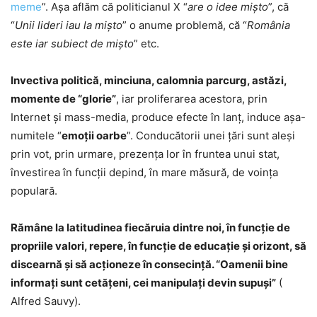
meme
”. Aşa aflăm că politicianul X “
are o idee mişto
”, că
“
Unii lideri iau la mişto
” o anume problemă, că “
România
este iar subiect de mişto
” etc.
Invectiva politică, minciuna, calomnia parcurg, astăzi,
momente de “glorie”
, iar proliferarea acestora, prin
Internet şi mass-media, produce efecte în lanţ, induce aşa-
numitele “
emoţii oarbe
”. Conducătorii unei ţări sunt aleşi
prin vot, prin urmare, prezenţa lor în fruntea unui stat,
învestirea în funcţii depind, în mare măsură, de voinţa
populară.
Rămâne la latitudinea fiecăruia dintre noi, în funcţie de
propriile valori, repere, în funcţie de educaţie şi orizont, să
discearnă şi să acţioneze în consecinţă. “Oamenii bine
informați sunt cetățeni, cei manipulaţi devin supuși”
(
Alfred Sauvy).