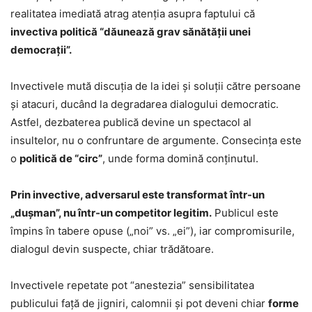
realitatea imediată atrag atenţia asupra faptului că
invectiva politică “dăunează grav sănătății unei
democrații”.
Invectivele mută discuția de la idei și soluții către persoane
și atacuri, ducând la degradarea dialogului democratic.
Astfel, dezbaterea publică devine un spectacol al
insultelor, nu o confruntare de argumente. Consecința este
o
politică de “circ”
, unde forma domină conținutul.
Prin invective, adversarul este transformat într-un
„dușman”, nu într-un competitor legitim.
Publicul este
împins în tabere opuse („noi” vs. „ei”), iar compromisurile,
dialogul devin suspecte, chiar trădătoare.
Invectivele repetate pot “anestezia” sensibilitatea
publicului față de jigniri, calomnii şi pot deveni chiar
forme