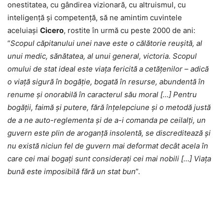
onestitatea, cu gândirea vizionară, cu altruismul, cu
inteligenţă şi competenţă, să ne amintim cuvintele
aceluiaşi
Cicero
, rostite în urmă cu peste 2000 de ani:
“
Scopul căpitanului unei nave este o călătorie reușită, al
unui medic, sănătatea, al unui general, victoria. Scopul
omului de stat ideal este viața fericită a cetățenilor – adică
o viață sigură în bogăție, bogată în resurse, abundentă în
renume și onorabilă în caracterul său moral […] Pentru
bogății, faimă și putere, fără înțelepciune și o metodă justă
de a ne auto-reglementa și de a-i comanda pe ceilalți, un
guvern este plin de aroganță insolentă, se discreditează și
nu există niciun fel de guvern mai deformat decât acela în
care cei mai bogați sunt considerați cei mai nobili […] Viața
bună este imposibilă fără un stat bun
”.