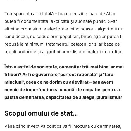
Transparența ar fi totală – toate deciziile luate de AI ar
putea fi documentate, explicate și auditate public. S-ar
elimina promisiunile electorale mincinoase – algoritmii nu
candidează, nu seduc prin populism, birocrația ar putea fi
redusă la minimum, tratamentul cetățenilor s-ar baza pe
reguli uniforme și algoritmi non-discriminatorii (teoretic).
Într-o astfel de societate, oamenii ar trăi mai bine, ar mai
fi liberi? Ar fi o guvernare “perfect rațională” și “fără
minciuni”, ceea ce ne dorim cu adevărat – sau avem
nevoie de imperfecțiunea umană, de empatie, pentru a
păstra demnitatea, capacitatea de a alege, pluralismul?
Scopul omului de stat…
Până când invectiva politică va fi înlocuită cu demnitatea,