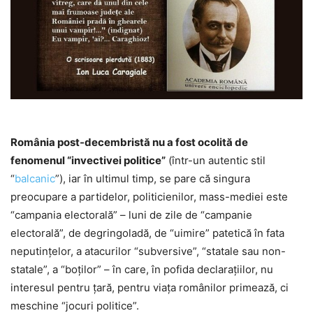
România post-decembristă nu a fost ocolită de
fenomenul “invectivei politice”
(într-un autentic stil
“
balcanic
”), iar în ultimul timp, se pare că singura
preocupare a partidelor, politicienilor, mass-mediei este
“campania electorală” – luni de zile de “campanie
electorală”, de degringoladă, de “uimire” patetică în fata
neputinţelor, a atacurilor “subversive”, “statale sau non-
statale”, a “boţilor” – în care, în pofida declaraţiilor, nu
interesul pentru ţară, pentru viaţa românilor primează, ci
meschine “jocuri politice”.