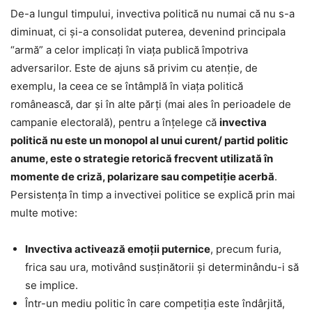
De-a lungul timpului, invectiva politică nu numai că nu s-a
diminuat, ci şi-a consolidat puterea, devenind principala
“armă” a celor implicaţi în viaţa publică împotriva
adversarilor. Este de ajuns să privim cu atenţie, de
exemplu, la ceea ce se întâmplă în viaţa politică
românească, dar şi în alte părţi (mai ales în perioadele de
campanie electorală), pentru a înţelege că
invectiva
politică nu este un monopol al unui curent/ partid politic
anume, este o strategie retorică frecvent utilizată în
momente de criză, polarizare sau competiție acerbă
.
Persistența în timp a invectivei politice se explică prin mai
multe motive:
Invectiva activează emoții puternice
, precum furia,
frica sau ura, motivând susținătorii și determinându-i să
se implice.
Într-un mediu politic în care competiţia este îndârjită,