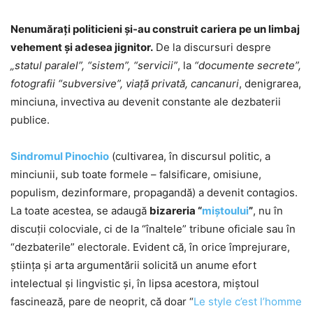
Nenumăraţi politicieni şi-au construit cariera pe un limbaj
vehement şi adesea jignitor.
De la discursuri despre
„statul paralel”, “sistem”, “servicii”
, la
“documente secrete”,
fotografii “subversive”, viaţă privată, cancanuri
, denigrarea,
minciuna, invectiva au devenit constante ale dezbaterii
publice.
Sindromul Pinochio
(cultivarea, în discursul politic, a
minciunii, sub toate formele – falsificare, omisiune,
populism, dezinformare, propagandă) a devenit contagios.
La toate acestea, se adaugă
bizareria “
miştoului
”
, nu în
discuţii colocviale, ci de la “înaltele” tribune oficiale sau în
“dezbaterile” electorale. Evident că, în orice împrejurare,
știința și arta argumentării solicită un anume efort
intelectual și lingvistic şi, în lipsa acestora, miştoul
fascinează, pare de neoprit, că doar “
Le style c’est l’homme