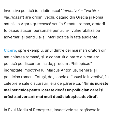
Invectiva politică (din latinescul “
invectiva
” – “
vorbire
injurioasă
”) are origini vechi, datând din Grecia şi Roma
antică. În Agora grecească sau în Senatul roman, oratorii
foloseau atacuri personale pentru a-i vulnerabiliza pe
adversari şi pentru a-şi întări poziţia în faţa audienţei.
Cicero
, spre exemplu, unul dintre cei mai mari oratori din
antichitatea romană, şi-a construit o parte din cariera
politică pe discursuri acide, precum „Philippicae”,
îndreptate împotriva lui Marcus Antonius, general și
politician roman. Totuşi, deşi apela el însuşi la invectivă, în
celebrele sale discursuri, era de părere că: “
Nimic nu este
mai periculos pentru cetate decât un politician care își
urăște adversarii mai mult decât iubește adevărul
”.
În Evul Mediu şi Renaștere, invectivele se regăsesc în