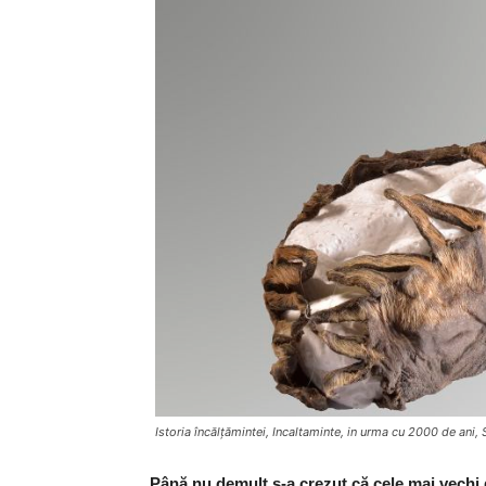
Istoria încălţămintei, Incaltaminte, in urma cu 2000 de ani
Până nu demult s-a crezut că cele mai vechi 