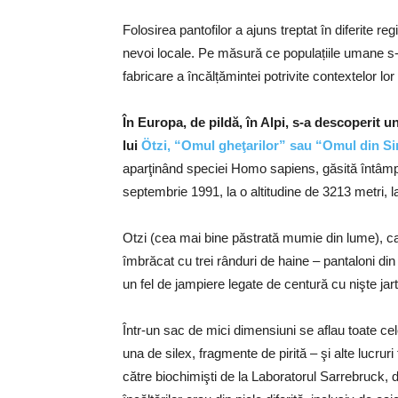
Folosirea pantofilor a ajuns treptat în diferite re
nevoi locale. Pe măsură ce populațiile umane s-au
fabricare a încălțămintei potrivite contextelor lor
În Europa, de pildă, în Alpi, s-a descoperit u
lui
Ötzi, “Omul gheţarilor” sau “Omul din S
aparţinând speciei Homo sapiens, găsită întâmplă
septembrie 1991, la o altitudine de 3213 metri, la f
Otzi (cea mai bine păstrată mumie din lume), car
îmbrăcat cu trei rânduri de haine – pantaloni din 
un fel de jampiere legate de centură cu nişte jart
Într-un sac de mici dimensiuni se aflau toate ce
una de silex, fragmente de pirită – şi alte lucrur
către biochimişti de la Laboratorul Sarrebruck, d