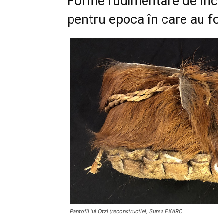
Forme rudimentare de încă
pentru epoca în care au f
Pantofii lui Otzi (reconstructie), Sursa EXARC