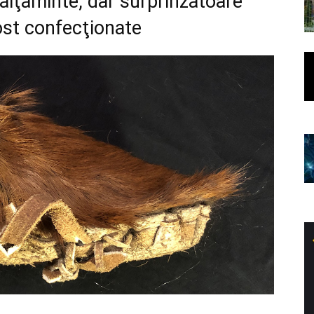
lţăminte, dar surprinzătoare
ost confecţionate