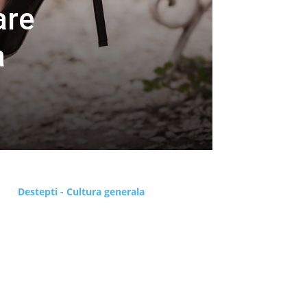
are
a
Destepti - Cultura generala