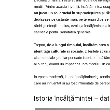
Evoluția umanității este strâns legată de invenţii
medii. Printre aceste invenţii, încălţămintea oc
au jucat un rol crucial în supraviețuirea și r
deplaseze pe distanțe mari, pe terenuri diverse 
răniri și infecții. În plus, evoluția încălțăminte
esențiale pentru sănătatea generală.
Treptat,
de-a lungul timpului, încălţămintea a 
identității culturale și sociale
. Diferitele stilu
clase sociale și chiar perioade istorice. Încălţăm
al puterii, având un impact asupra modului în care
În epoca modernă, istoria încălţămintei şi tendin
care au influențat și au fost influențate de person
Istoria încălţămintei – dat