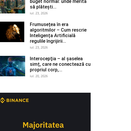
buget normal: unde merită
să plătești...
iul. 23, 2026
Frumusețea în era
algoritmilor – Cum rescrie
Inteligența Artificială
regulile îngrijirii...
iul. 23, 2026
Interocepţia – al șaselea
simț, care ne conectează cu
propriul corp,...
iul. 20, 2026