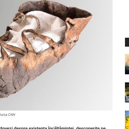
, Sursa CNN
dovezi despre existenţa încălţămintei, descoperite pe