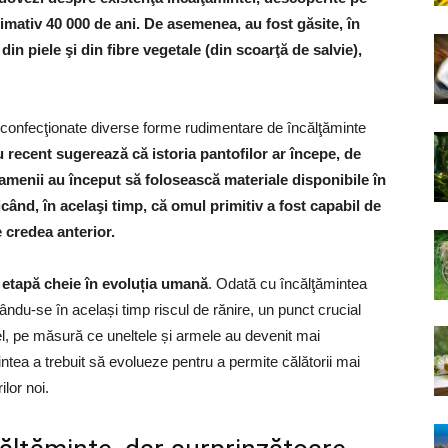
oximativ 40 000 de ani. De asemenea, au fost găsite, în
in piele şi din fibre vegetale (din scoarţă de salvie),
t confecţionate diverse forme rudimentare de încălţăminte
 recent sugerează că istoria pantofilor ar începe, de
oamenii au început să folosească materiale disponibile în
icând, în acelaşi timp, că omul primitiv a fost capabil de
 credea anterior.
 etapă cheie în evoluția umană
. Odată cu încălţămintea
cându-se în același timp riscul de rănire, un punct crucial
fel, pe măsură ce uneltele și armele au devenit mai
intea a trebuit să evolueze pentru a permite călătorii mai
ilor noi.