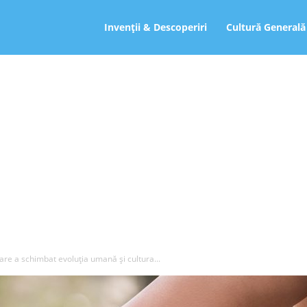
ro
Invenții & Descoperiri
Cultură Generală
 care a schimbat evoluţia umană şi cultura...