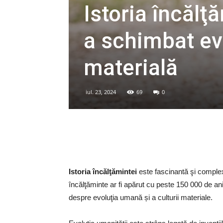
Istoria încălţ
a schimbat ev
materială
iul. 23, 2024
69
0
Istoria încălţămintei
este fascinantă şi complex
încălţăminte ar fi apărut cu peste 150 000 de a
despre evoluţia umană și a culturii materiale.