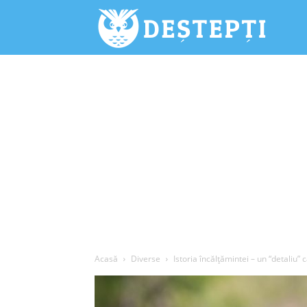
Deștepți.
Acasă
Diverse
Istoria încălţămintei – un “detaliu”