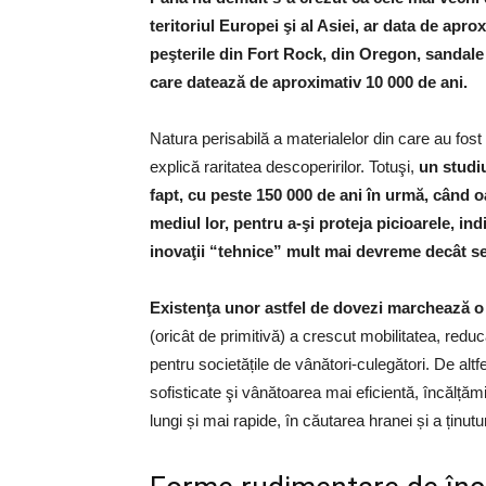
teritoriul Europei şi al Asiei, ar data de apr
peşterile din Fort Rock, din Oregon, sandale d
care datează de aproximativ 10 000 de ani.
Natura perisabilă a materialelor din care au fos
explică raritatea descoperirilor. Totuşi,
un studiu
fapt, cu peste 150 000 de ani în urmă, când 
mediul lor, pentru a-şi proteja picioarele, ind
inovaţii “tehnice” mult mai devreme decât se
Existenţa unor astfel de dovezi marchează o
(oricât de primitivă) a crescut mobilitatea, redu
pentru societățile de vânători-culegători. De alt
sofisticate şi vânătoarea mai eficientă, încălțăm
lungi și mai rapide, în căutarea hranei și a ținutur