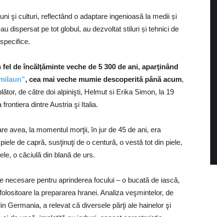
giuni şi culturi, reflectând o adaptare ingenioasă la medii și
 dispersat pe tot globul, au dezvoltat stiluri și tehnici de
 specifice.
n fel de încălţăminte veche de 5 300 de ani, aparţinând
imilaun”
, cea mai veche mumie descoperită până acum
,
tor, de către doi alpinişti, Helmut si Erika Simon, la 19
rontiera dintre Austria şi Italia.
e avea, la momentul morţii, în jur de 45 de ani, era
piele de capră, susţinuţi de o centură, o vestă tot din piele,
ele, o căciulă din blană de urs.
le necesare pentru aprinderea focului – o bucată de iască,
i folositoare la prepararea hranei. Analiza veşmintelor, de
in Germania, a relevat că diversele părţi ale hainelor şi