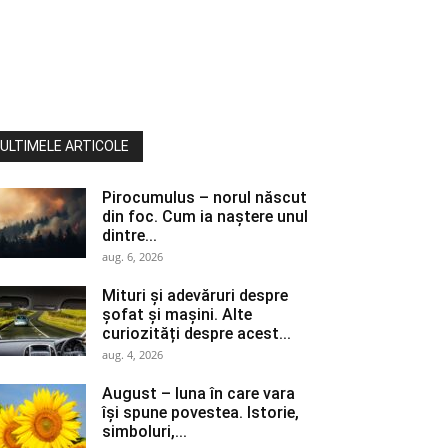
ULTIMELE ARTICOLE
Pirocumulus – norul născut
din foc. Cum ia naștere unul
dintre...
aug. 6, 2026
Mituri și adevăruri despre
șofat și mașini. Alte
curiozități despre acest...
aug. 4, 2026
August – luna în care vara
își spune povestea. Istorie,
simboluri,...