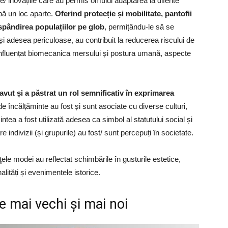
le/ inovațiile care au permis omului adaptarea la diferite
upă un loc aparte.
Oferind protecție și mobilitate, pantofii
ăspândirea populațiilor pe glob
, permițându-le să se
și adesea periculoase, au contribuit la reducerea riscului de
i a influențat biomecanica mersului și postura umană, aspecte
avut și a păstrat un rol semnificativ în exprimarea
ri de încălțăminte au fost și sunt asociate cu diverse culturi,
intea a fost utilizată adesea ca simbol al statutului social și
 indivizii (și grupurile) au fost/ sunt percepuți în societate.
ţele modei au reflectat schimbările în gusturile estetice,
alități și evenimentele istorice.
e mai vechi şi mai noi