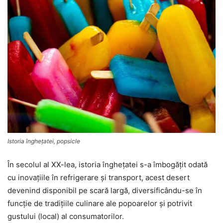
Istoria îngheţatei, popsicle
În secolul al XX-lea, istoria îngheţatei s-a îmbogăţit odată
cu inovaţiile în refrigerare şi transport, acest desert
devenind disponibil pe scară largă, diversificându-se în
funcţie de tradiţiile culinare ale popoarelor şi potrivit
gustului (local) al consumatorilor.