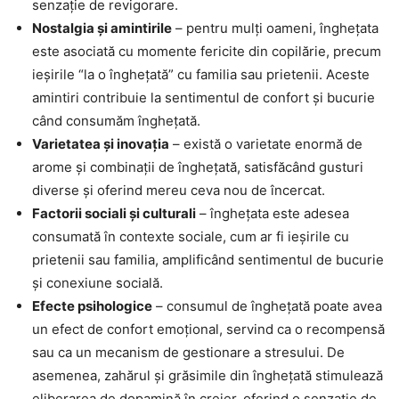
senzație de revigorare.
Nostalgia și amintirile
– pentru mulți oameni, înghețata
este asociată cu momente fericite din copilărie, precum
ieșirile “la o înghețată” cu familia sau prietenii. Aceste
amintiri contribuie la sentimentul de confort și bucurie
când consumăm înghețată.
Varietatea și inovația
– există o varietate enormă de
arome și combinații de înghețată, satisfăcând gusturi
diverse și oferind mereu ceva nou de încercat.
Factorii sociali și culturali
– îngheţata este adesea
consumată în contexte sociale, cum ar fi ieșirile cu
prietenii sau familia, amplificând sentimentul de bucurie
și conexiune socială.
Efecte psihologice
– consumul de înghețată poate avea
un efect de confort emoțional, servind ca o recompensă
sau ca un mecanism de gestionare a stresului. De
asemenea, zahărul și grăsimile din înghețată stimulează
eliberarea de dopamină în creier, oferind o senzație de