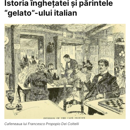
Istoria îngheţatei şi părintele
“gelato”-ului italian
Cafeneaua lui Francesco Propopio Dei Coltelli