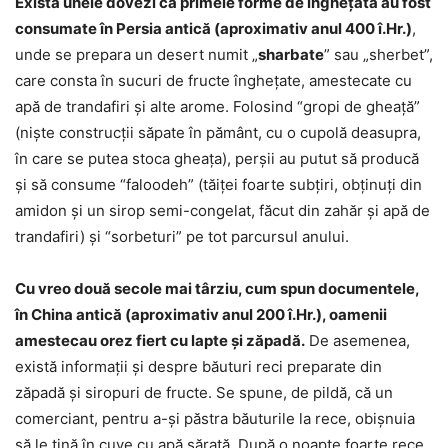
Există unele dovezi că primele forme de înghețată au fost
consumate în Persia antică (aproximativ anul 400 î.Hr.)
,
unde se prepara un desert numit „
sharbate
” sau „sherbet”,
care consta în sucuri de fructe înghețate, amestecate cu
apă de trandafiri și alte arome. Folosind “gropi de gheață”
(nişte construcţii săpate în pământ, cu o cupolă deasupra,
în care se putea stoca gheaţa), perșii au putut să producă
şi să consume “faloodeh” (tăiței foarte subțiri, obținuți din
amidon şi un sirop semi-congelat, făcut din zahăr și apă de
trandafiri) și “sorbeturi” pe tot parcursul anului.
Cu vreo două secole mai târziu, cum spun documentele,
în China antică (aproximativ anul 200 î.Hr.), oamenii
amestecau orez fiert cu lapte și zăpadă.
De asemenea,
există informaţii şi despre băuturi reci preparate din
zăpadă și siropuri de fructe. Se spune, de pildă, că un
comerciant, pentru a-și păstra băuturile la rece, obişnuia
să le ţină în cuve cu apă sărată. După o noapte foarte rece,