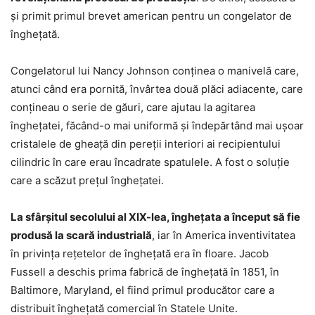
şi primit primul brevet american pentru un congelator de
înghețată.
Congelatorul lui Nancy Johnson conținea o manivelă care,
atunci când era pornită, învârtea două plăci adiacente, care
conțineau o serie de găuri, care ajutau la agitarea
înghețatei, făcând-o mai uniformă şi îndepărtând mai ușoar
cristalele de gheață din pereții interiori ai recipientului
cilindric în care erau încadrate spatulele. A fost o soluţie
care a scăzut preţul îngheţatei.
La sfârșitul secolului al XIX-lea, înghețata a început să fie
produsă la scară industrială
, iar în America inventivitatea
în privinţa reţetelor de îngheţată era în floare. Jacob
Fussell a deschis prima fabrică de înghețată în 1851, în
Baltimore, Maryland, el fiind primul producător care a
distribuit înghețată comercial în Statele Unite.