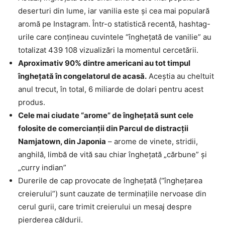
deserturi din lume, iar vanilia este şi cea mai populară
aromă pe Instagram. Într-o statistică recentă, hashtag-
urile care conțineau cuvintele “înghețată de vanilie” au
totalizat 439 108 vizualizări la momentul cercetării.
Aproximativ 90% dintre americani au tot timpul
îngheţată în congelatorul de acasă.
Aceştia au cheltuit
anul trecut, în total, 6 miliarde de dolari pentru acest
produs.
Cele mai ciudate “arome” de îngheţată sunt cele
folosite de comercianţii din Parcul de distracţii
Namjatown, din Japonia
– arome de vinete, stridii,
anghilă, limbă de vită sau chiar înghețată „cărbune” și
„curry indian”
Durerile de cap provocate de înghețată (“înghețarea
creierului”) sunt cauzate de terminațiile nervoase din
cerul gurii, care trimit creierului un mesaj despre
pierderea căldurii.