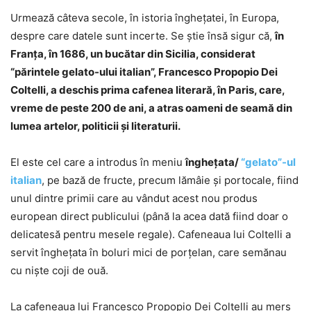
Urmează câteva secole, în istoria îngheţatei, în Europa,
despre care datele sunt incerte. Se ştie însă sigur că,
în
Franţa, în 1686, un bucătar din Sicilia, considerat
“părintele gelato-ului italian”, Francesco Propopio Dei
Coltelli, a deschis prima cafenea literară, în Paris, care,
vreme de peste 200 de ani, a atras oameni de seamă din
lumea artelor, politicii și literaturii.
El este cel care a introdus în meniu
îngheţata/
“gelato”-ul
italian
, pe bază de fructe, precum lămâie și portocale, fiind
unul dintre primii care au vândut acest nou produs
european direct publicului (până la acea dată fiind doar o
delicatesă pentru mesele regale). Cafeneaua lui Coltelli a
servit îngheţata în boluri mici de porțelan, care semănau
cu nişte coji de ouă.
La cafeneaua lui Francesco Propopio Dei Coltelli au mers