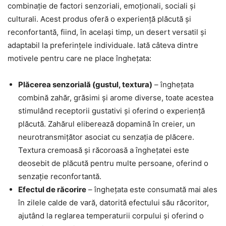
combinaţie de factori senzoriali, emoționali, sociali și
culturali. Acest produs oferă o experiență plăcută și
reconfortantă, fiind, în același timp, un desert versatil și
adaptabil la preferințele individuale. Iată câteva dintre
motivele pentru care ne place înghețata:
Plăcerea senzorială (gustul, textura)
– îngheţata
combină zahăr, grăsimi și arome diverse, toate acestea
stimulând receptorii gustativi și oferind o experiență
plăcută. Zahărul eliberează dopamină în creier, un
neurotransmițător asociat cu senzația de plăcere.
Textura cremoasă și răcoroasă a înghețatei este
deosebit de plăcută pentru multe persoane, oferind o
senzație reconfortantă.
Efectul de răcorire
– îngheţata este consumată mai ales
în zilele calde de vară, datorită efectului său răcoritor,
ajutând la reglarea temperaturii corpului și oferind o