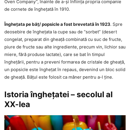
Oven Company”, înainte de a-și înființa propria companie
de cornete de înghețată în 1910.
Îngheţata pe băţ/ popsicle a fost brevetată în 1923
. Spre
deosebire de înghețata la cupe sau de “sorbet” (desert
congelat, preparat din gheață combinată cu suc de fructe,
piure de fructe sau alte ingrediente, precum vin, lichior sau
miere, fără produse lactate), care se bat în timpul
înghețării, pentru a preveni formarea de cristale de gheață,
un popsicle este înghețat în repaus, devenind un bloc solid
de gheață. Bățul este folosit ca mâner pentru a-l ține.
Istoria îngheţatei – secolul al
XX-lea