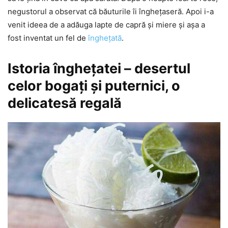
negustorul a observat că băuturile îi înghețaseră. Apoi i-a
venit ideea de a adăuga lapte de capră și miere și așa a
fost inventat un fel de
îngheţată
.
Istoria îngheţatei – desertul
celor bogaţi şi puternici, o
delicatesă regală