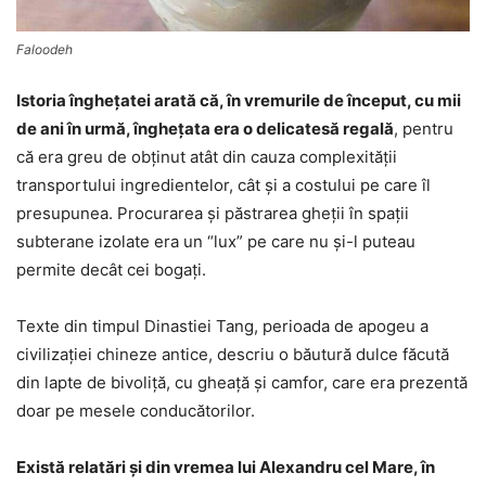
Faloodeh
Istoria îngheţatei arată că, în vremurile de început, cu mii
de ani în urmă, îngheţata era o delicatesă regală
, pentru
că era greu de obţinut atât din cauza complexităţii
transportului ingredientelor, cât şi a costului pe care îl
presupunea. Procurarea şi păstrarea gheţii în spaţii
subterane izolate era un “lux” pe care nu şi-l puteau
permite decât cei bogaţi.
Texte din timpul Dinastiei Tang, perioada de apogeu a
civilizaţiei chineze antice, descriu o băutură dulce făcută
din lapte de bivoliță, cu gheață și camfor, care era prezentă
doar pe mesele conducătorilor.
Există relatări şi din vremea lui Alexandru cel Mare, în