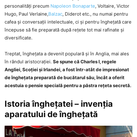
personalităţi precum
Napoleon Bonaparte
, Voltaire, Victor
Hugo, Paul Verlaine,
Balzac
, Diderot etc., nu numai pentru
cafea și conversații intelectuale, ci și pentru îngheţată care
începuse să fie preparată după reţete tot mai rafinate şi
diversificate.
Treptat, îngheţata a devenit populară şi în Anglia, mai ales
în rândul aristocraţiei.
Se spune că Charles I, regele
Angliei, Scoției și Irlandei, a fost într-atât de impresionat
de înghețata preparată de bucătarul său, încât a oferit
acestuia o pensie specială pentru a păstra rețeta secretă.
Istoria îngheţatei – invenția
aparatului de înghețată