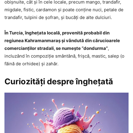
obișnuite, cât și în cele locale, precum mango, trandafir,
migdale, fistic, cardamon și poate conține nuci, petale de
trandafir, tulpini de șofran, și bucăți de alte dulciuri.
În Turcia, îngheţata locală, provenită probabil din
regiunea Kahramanmaraș şi vândută din cărucioarele
comercianţilor stradali, se numeşte “dondurma”
,
incluzând în compoziţie smântână, frişcă, mastic, salep (o
făină de orhidee) şi zahăr.
Curiozităţi despre îngheţată