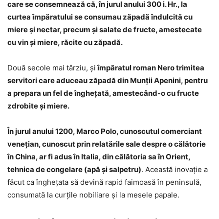
care se consemnează că, în jurul anului 300 i. Hr., la
curtea împăratului se consumau zăpadă îndulcită cu
miere și nectar, precum şi salate de fructe, amestecate
cu vin și miere, răcite cu zăpadă.
Două secole mai târziu, şi
împăratul roman Nero trimitea
servitori care aduceau zăpadă din Munții Apenini, pentru
a prepara un fel de îngheţată, amestecând-o cu fructe
zdrobite și miere.
În jurul anului 1200, Marco Polo, cunoscutul comerciant
veneţian, cunoscut prin relatările sale despre o călătorie
în China, ar fi adus în Italia, din călătoria sa în Orient,
tehnica de congelare (apă şi salpetru)
. Această inovație a
făcut ca îngheţata să devină rapid faimoasă în peninsulă,
consumată la curţile nobiliare şi la mesele papale.