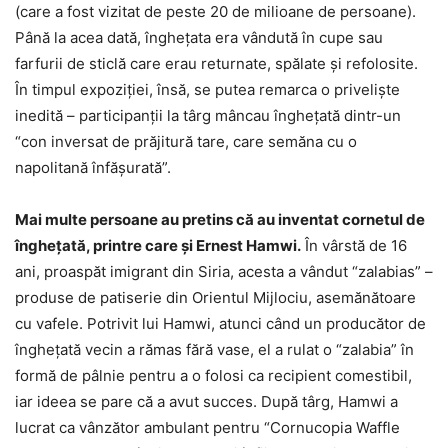
(care a fost vizitat de peste 20 de milioane de persoane).
Până la acea dată, îngheţata era vândută în cupe sau
farfurii de sticlă care erau returnate, spălate și refolosite.
În timpul expoziției, însă, se putea remarca o priveliște
inedită – participanții la târg mâncau înghețată dintr-un
“con inversat de prăjitură tare, care semăna cu o
napolitană înfășurată”.
Mai multe persoane au pretins că au inventat cornetul de
înghețată, printre care şi Ernest Hamwi.
În vârstă de 16
ani, proaspăt imigrant din Siria, acesta a vândut “zalabias” –
produse de patiserie din Orientul Mijlociu, asemănătoare
cu vafele. Potrivit lui Hamwi, atunci când un producător de
înghețată vecin a rămas fără vase, el a rulat o “zalabia” în
formă de pâlnie pentru a o folosi ca recipient comestibil,
iar ideea se pare că a avut succes. După târg, Hamwi a
lucrat ca vânzător ambulant pentru “Cornucopia Waffle