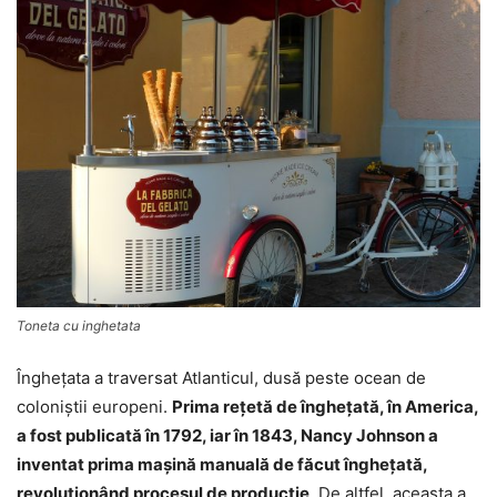
Toneta cu inghetata
Înghețata a traversat Atlanticul, dusă peste ocean de
coloniștii europeni.
Prima reţetă de îngheţată, în America,
a fost publicată în 1792, iar în 1843, Nancy Johnson a
inventat prima mașină manuală de făcut înghețată,
revoluționând procesul de producție
. De altfel, aceasta a