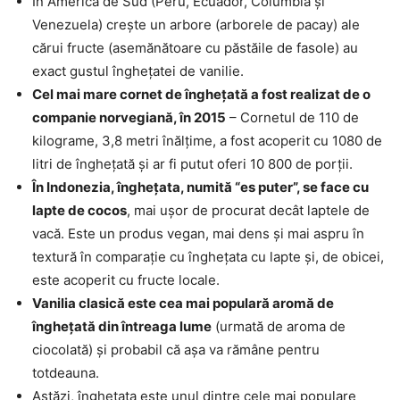
În America de Sud (Peru, Ecuador, Columbia şi
Venezuela) creşte un arbore (arborele de pacay) ale
cărui fructe (asemănătoare cu păstăile de fasole) au
exact gustul îngheţatei de vanilie.
Cel mai mare cornet de îngheţată a fost realizat de o
companie norvegiană, în 2015
– Cornetul de 110 de
kilograme, 3,8 metri înălţime, a fost acoperit cu 1080 de
litri de înghețată și ar fi putut oferi 10 800 de porții.
În Indonezia, îngheţata, numită “es puter”, se face cu
lapte de cocos
, mai uşor de procurat decât laptele de
vacă. Este un produs vegan, mai dens și mai aspru în
textură în comparație cu înghețata cu lapte și, de obicei,
este acoperit cu fructe locale.
Vanilia clasică este cea mai populară aromă de
înghețată din întreaga lume
(urmată de aroma de
ciocolată) și probabil că aşa va rămâne pentru
totdeauna.
Astăzi, înghețata este unul dintre cele mai populare