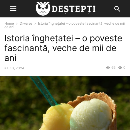
Home
Diverse
Istoria îngheţatei – o poveste fascinantă, veche de mii
de ani
Istoria îngheţatei – o poveste
fascinantă, veche de mii de
ani
65
0
iul. 10, 2024