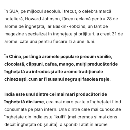
În SUA, pe mijlocul secolului trecut, o celebră marcă
hotelieră, Howard Johnson, făcea reclamă pentru 28 de
arome de îngheţată, iar Baskin-Robbins, un lanţ de
magazine specializat în îngheţate şi prăjituri, a creat 31 de
arome, căte una pentru fiecare zi a unei luni.
Î
n China, pe lângă aromele populare precum vanilie,
ciocolată, căpșuni, cafea, mango, mulți producătoride
înghețată au introdus și alte arome tradiționale
chinezești, cum ar fi susanul negru și fasolea roșie.
India este unul dintre cei mai mari producători de
înghețată din lume
, cea mai mare parte a înghețatei fiind
consumată pe plan intern. Una dintre cele mai cunoscute
înghețate din India este “
kulfi
” (mai cremos şi mai dens
decât îngheţata obişnuită), disponibil atât în arome