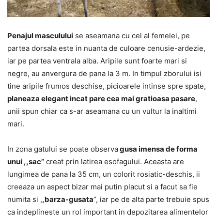
Penajul masculului
se aseamana cu cel al femelei, pe
partea dorsala este in nuanta de culoare cenusie-ardezie,
iar pe partea ventrala alba. Aripile sunt foarte mari si
negre, au anvergura de pana la 3 m. In timpul zborului isi
tine aripile frumos deschise, picioarele intinse spre spate,
planeaza elegant incat pare cea mai gratioasa pasare
,
unii spun chiar ca s-ar aseamana cu un vultur la inaltimi
mari.
In zona gatului se poate observa
gusa imensa de forma
unui ,,sac”
creat prin latirea esofagului. Aceasta are
lungimea de pana la 35 cm, un colorit rosiatic-deschis, ii
creeaza un aspect bizar mai putin placut si a facut sa fie
numita si ,
,barza-gusata
”, iar pe de alta parte trebuie spus
ca indeplineste un rol important in depozitarea alimentelor