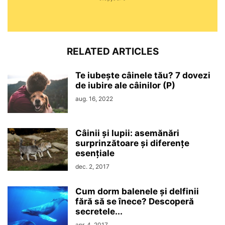
RELATED ARTICLES
Te iubește câinele tău? 7 dovezi
de iubire ale câinilor (P)
aug. 16, 2022
Câinii și lupii: asemănări
surprinzătoare și diferențe
esențiale
dec. 2, 2017
Cum dorm balenele și delfinii
fără să se înece? Descoperă
secretele...
apr. 4, 2017