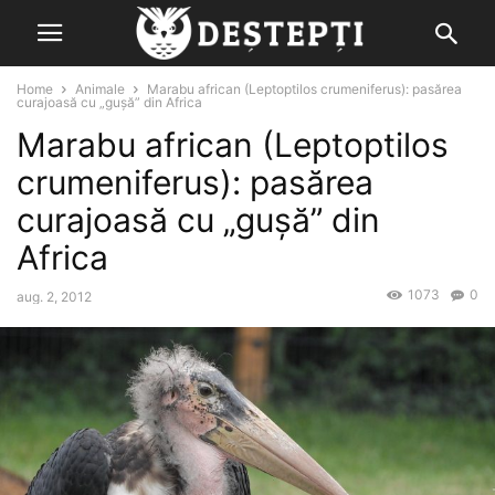
Home
Animale
Marabu african (Leptoptilos crumeniferus): pasărea
curajoasă cu „gușă” din Africa
Marabu african (Leptoptilos
crumeniferus): pasărea
curajoasă cu „gușă” din
Africa
1073
0
aug. 2, 2012