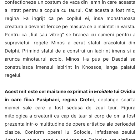
confectioneze un costum de vaca din lemn in care aceasta
a intrat pentru a copula cu taurul. Cat acesta a fost mic,
regina l-a ingrijt ca pe copilul ei, insa monstruoasa
creatura a devenit feroce pe masura ce a inaintat in varsta.
Pentru ca „fiul sau vitreg” se hranea cu oameni pentru a
supravietui, regele Minos a cerut sfatul oracolului din
Delphi. Primind sfatul de a construi un labirint imens si a
arunca minotaurul acolo, Minos l-a pus pe Daedal sa
construiasca imensul labirint in Knossos, langa palatul
regelui.
Acest mit este cel mai bine exprimat in
Eroidele
lui Ovidiu
in care fiica Pasiphaei, regina Cretei
, deplange soarta
mamei sale care a fost sedusa de zeul taur. Figura
mitologica a creaturii cu cap de taur si corp de om a fost
prezenta intr-o multitudine de opere artistice ale perioadei
clasice. Conform operei lui Sofocle, infatisarea zeului