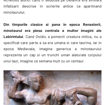
Achelous atunci cand o seducea pe Deianira era similara
infatisarii descrise in scrierile antice ca apartinand
minotaurului.
Din timpurile clasice si pana in epoca Renasterii,
minotaurul era piesa centrala a multor imagini ale
Labirintului
. Cand Ovidiu a pomenit creatura mitica, nu a
specificat care parte a sa era umana si care taurina, iar in
epoca Medievala, imagina generica a minotaurului
reprezenta un cap si un trunchi uman alaturate corpului
unui taur, imagine ce semana mult cu un centaur.