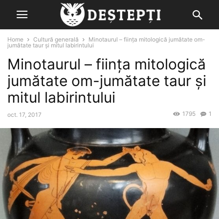
Home
Cultură generală
Minotaurul – fiinţa mitologică jumătate om-
jumătate taur şi mitul labirintului
Minotaurul – fiinţa mitologică
jumătate om-jumătate taur şi
mitul labirintului
1795
1
oct. 17, 2017