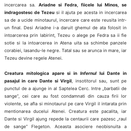
incercarea sa.
Ariadne si Fedra, fiicele lui Minos, se
indragostesc de Tezeu
si il ajuta pe acesta in incercarea
sa de a ucide minotaurul, incercare care este reusita intr-
un final. Desi Ariadne i-a daruit ghemul de ata folosit in
intoarcerea prin labirint, Tezeu o alege pe Fedra sa ii fie
sotie si la intoarcerea in Atena uita sa schimbe panzele
corabiei, lasandu-le negre. Tatal sau se arunca in mare, iar
Tezeu devine regele Atenei.
Creatura mitologica apare si in
Infernul
lui Dante in
pasajul in care Dante si Virgil
, insotitorul sau, sunt pe
punctul de a ajunge in al Saptelea Cerc. Intre „barbatii de
sange”, cei care au fost condamnati din cauza firii lor
violente, se afla si minotaurul pe care Virgil il intarata prin
mentionarea ducelui Atenei. Creatura este pacalita, iar
Dante si Virgil ajung repede la centaurii care pazesc „raul
de sange” Flegeton. Aceasta asociere neobisnuita a