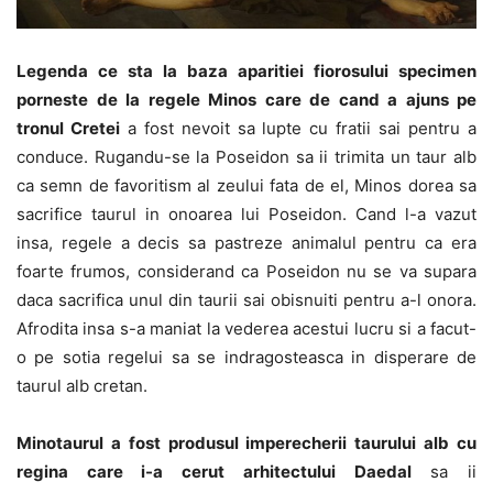
Legenda ce sta la baza aparitiei fiorosului specimen
porneste de la regele Minos care de cand a ajuns pe
tronul Cretei
a fost nevoit sa lupte cu fratii sai pentru a
conduce. Rugandu-se la Poseidon sa ii trimita un taur alb
ca semn de favoritism al zeului fata de el, Minos dorea sa
sacrifice taurul in onoarea lui Poseidon. Cand l-a vazut
insa, regele a decis sa pastreze animalul pentru ca era
foarte frumos, considerand ca Poseidon nu se va supara
daca sacrifica unul din taurii sai obisnuiti pentru a-l onora.
Afrodita insa s-a maniat la vederea acestui lucru si a facut-
o pe sotia regelui sa se indragosteasca in disperare de
taurul alb cretan.
Minotaurul a fost produsul imperecherii taurului alb cu
regina care i-a cerut arhitectului Daedal
sa ii