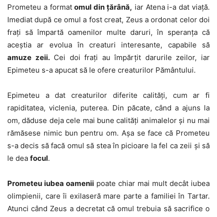
Prometeu a format
omul din țărână,
iar Atena i-a dat viață.
Imediat după ce omul a fost creat, Zeus a ordonat celor doi
frați să împartă oamenilor multe daruri, în speranța că
aceștia ar evolua în creaturi interesante, capabile să
amuze zeii.
Cei doi frați au împărțit darurile zeilor, iar
Epimeteu s-a apucat să le ofere creaturilor Pământului.
Epimeteu a dat creaturilor diferite calități, cum ar fi
rapiditatea, viclenia, puterea. Din păcate, când a ajuns la
om, dăduse deja cele mai bune calități animalelor și nu mai
rămăsese nimic bun pentru om. Așa se face că Prometeu
s-a decis să facă omul să stea în picioare la fel ca zeii și să
le dea
focul
.
Prometeu iubea oamenii
poate chiar mai mult decât iubea
olimpienii, care îi exilaseră mare parte a familiei în Tartar.
Atunci când Zeus a decretat că omul trebuia să sacrifice o