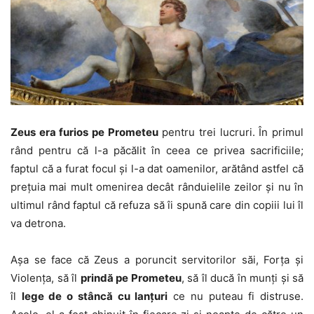
Zeus era furios pe Prometeu
pentru trei lucruri. În primul
rând pentru că l-a păcălit în ceea ce privea sacrificiile;
faptul că a furat focul și l-a dat oamenilor, arătând astfel că
prețuia mai mult omenirea decât rânduielile zeilor și nu în
ultimul rând faptul că refuza să îi spună care din copiii lui îl
va detrona.
Așa se face că Zeus a poruncit servitorilor săi, Forța și
Violența, să îl
prindă pe Prometeu
, să îl ducă în munți și să
îl
lege de o stâncă cu lanțuri
ce nu puteau fi distruse.