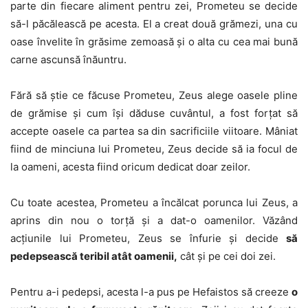
parte din fiecare aliment pentru zei, Prometeu se decide
să-l păcălească pe acesta. El a creat două grămezi, una cu
oase învelite în grăsime zemoasă și o alta cu cea mai bună
carne ascunsă înăuntru.
Fără să știe ce făcuse Prometeu, Zeus alege oasele pline
de grămise și cum își dăduse cuvântul, a fost forțat să
accepte oasele ca partea sa din sacrificiile viitoare. Mâniat
fiind de minciuna lui Prometeu, Zeus decide să ia focul de
la oameni, acesta fiind oricum dedicat doar zeilor.
Cu toate acestea, Prometeu a încălcat porunca lui Zeus, a
aprins din nou o torță și a dat-o oamenilor. Văzând
acțiunile lui Prometeu, Zeus se înfurie și decide
să
pedepsească teribil atât oamenii,
cât și pe cei doi zei.
Pentru a-i pedepsi, acesta l-a pus pe Hefaistos să creeze
o