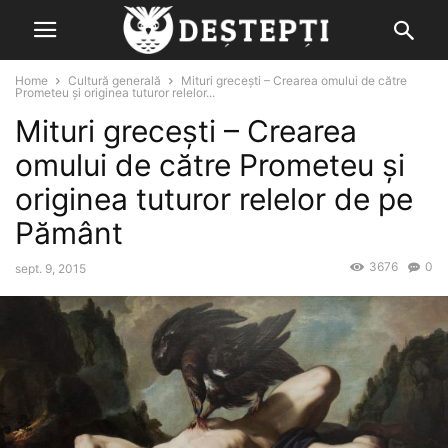
Home
Cultură generală
Mituri grecești – Crearea omului de către
Prometeu şi originea tuturor relelor...
Mituri grecești – Crearea
omului de către Prometeu şi
originea tuturor relelor de pe
Pământ
3676
0
sept. 9, 2015