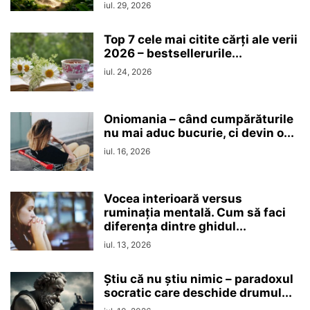
iul. 29, 2026
Top 7 cele mai citite cărți ale verii
2026 – bestsellerurile...
iul. 24, 2026
Oniomania – când cumpărăturile
nu mai aduc bucurie, ci devin o...
iul. 16, 2026
Vocea interioară versus
ruminaţia mentală. Cum să faci
diferența dintre ghidul...
iul. 13, 2026
Ştiu că nu ştiu nimic – paradoxul
socratic care deschide drumul...