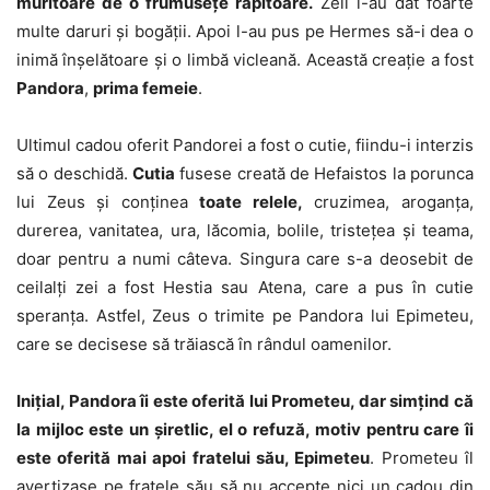
muritoare de o frumusețe răpitoare.
Zeii i-au dat foarte
multe daruri și bogății. Apoi l-au pus pe Hermes să-i dea o
inimă înșelătoare și o limbă vicleană. Această creație a fost
Pandora
,
prima femeie
.
Ultimul cadou oferit Pandorei a fost o cutie, fiindu-i interzis
să o deschidă.
Cutia
fusese creată de Hefaistos la porunca
lui Zeus și conținea
toate relele,
cruzimea, aroganța,
durerea, vanitatea, ura, lăcomia, bolile, tristețea și teama,
doar pentru a numi câteva. Singura care s-a deosebit de
ceilalți zei a fost Hestia sau Atena, care a pus în cutie
speranța. Astfel, Zeus o trimite pe Pandora lui Epimeteu,
care se decisese să trăiască în rândul oamenilor.
Inițial, Pandora îi este oferită lui Prometeu, dar simțind că
la mijloc este un șiretlic, el o refuză, motiv pentru care îi
este oferită mai apoi fratelui său, Epimeteu
. Prometeu îl
avertizase pe fratele său să nu accepte nici un cadou din