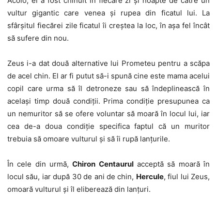
Acolo, el a fost chinuit în fiecare zi și noapte de către un
vultur gigantic care venea și rupea din ficatul lui. La
sfârșitul fiecărei zile ficatul îi creștea la loc, în așa fel încât
să sufere din nou.
Zeus i-a dat două alternative lui Prometeu pentru a scăpa
de acel chin. El ar fi putut să-i spună cine este mama acelui
copil care urma să îl detroneze sau să îndeplinească în
același timp două condiții. Prima condiție presupunea ca
un nemuritor să se ofere voluntar să moară în locul lui, iar
cea de-a doua condiție specifica faptul că un muritor
trebuia să omoare vulturul și să îi rupă lanțurile.
În cele din urmă,
Chiron Centaurul
acceptă să moară în
locul său, iar după 30 de ani de chin,
Hercule
, fiul lui Zeus,
omoară vulturul și îl eliberează din lanțuri.