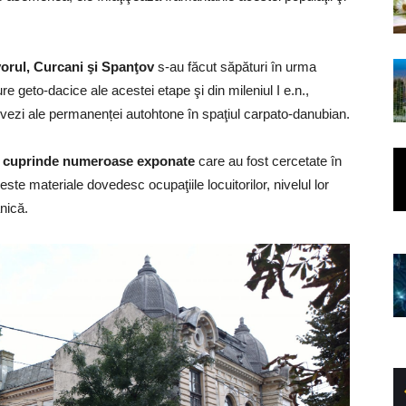
vorul, Curcani şi Spanţov
s-au făcut săpături în urma
 geto-dacice ale acestei etape şi din mileniul I e.n.,
ovezi ale permanenței autohtone în spaţiul carpato-danubian.
ța cuprinde numeroase exponate
care au fost cercetate în
este materiale dovedesc ocupaţiile locuitorilor, nivelul lor
anică.