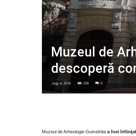
Muzeul de Arh
descoperă com
aug. 4, 2016
258
0
Muzeul de Arheologie Gumelnita
a fost înfiinţ