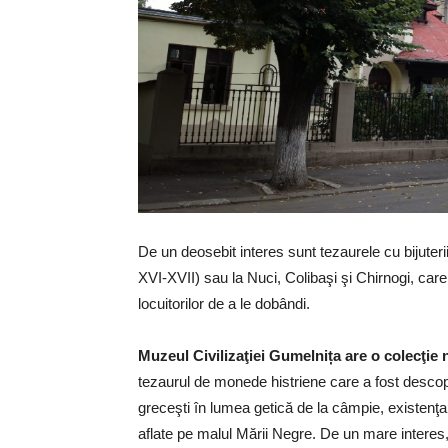
De un deosebit interes sunt tezaurele cu bijute
XVI-XVII) sau la Nuci, Colibaşi şi Chirnogi, care 
locuitorilor de a le dobândi.
Muzeul Civilizaţiei Gumelnița are o colecţie
tezaurul de monede histriene care a fost descope
greceşti în lumea getică de la câmpie, existenţa r
aflate pe malul Mării Negre. De un mare interes,