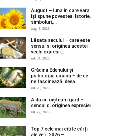
August – luna în care vara
își spune povestea. Istorie,
simboluri,...
aug. 1, 2026
Lăsata secului – care este
sensul si originea acestei
vechi expresii...
iul. 31, 2026
Grădina Edenului și
psihologia umană – de ce
ne fascinează ideea...
iul. 29, 2026
A da cu oiștea-n gard –
sensul si originea expresiei
iul. 27, 2026
Top 7 cele mai citite cărți
ale verii 2026 –