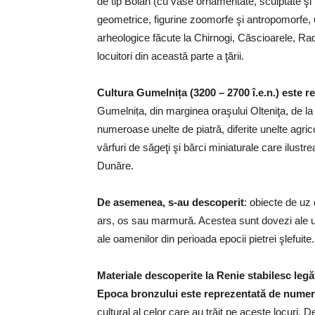
de tip Boian (cu vase ornamentate, sculptate şi 
geometrice, figurine zoomorfe şi antropomorfe, u
arheologice făcute la Chirnogi, Căscioarele, Rad
locuitori din această parte a ţării.
Cultura Gumelnița (3200 – 2700 î.e.n.) este r
Gumelnița, din marginea oraşului Olteniţa, de la 
numeroase unelte de piatră, diferite unelte agric
vârfuri de săgeţi şi bărci miniaturale care ilustre
Dunăre.
De asemenea, s-au descoperit
: obiecte de uz
ars, os sau marmură. Acestea sunt dovezi ale uno
ale oamenilor din perioada epocii pietrei şlefuite.
Materiale descoperite la Renie stabilesc leg
Epoca bronzului este reprezentată de numer
cultural al celor care au trăit pe aceste locuri. 