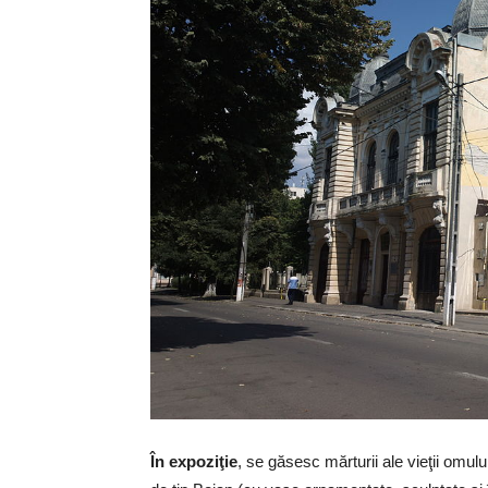
În expoziţie
, se găsesc mărturii ale vieţii omul