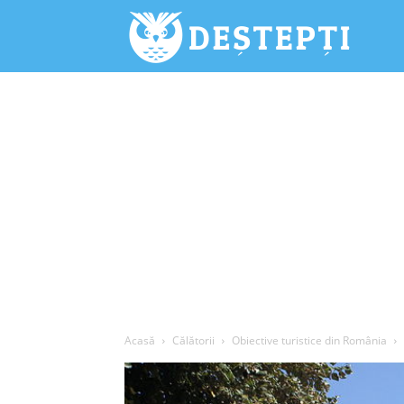
Deștepți.
Acasă
Călătorii
Obiective turistice din România