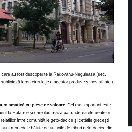
rii care au fost descoperite la Radovanu-Neguleasa (sec.
subliniază larga circulaţie a acestor produse şi posibilitatea
 numismatică cu piese de valoare
. Cel mai important este
rit la Hotarele şi care ilustrează pătrunderea elementelor
elaţiilor între comunităţile geto-dacice şi cetăţile greceşti
 sunt monedele bătute de uniunile de triburi geto-dacice din