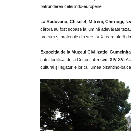
pătrunderea celei indo-europene.
La Radovanu, Chiselet, Mitreni, Chirnogi, Iz
cărora au fost scoase la lumină adevărate tezaure
precum şi materiale din sec. IV-XI care oferă d
Expoziţia de la Muzeul Civilizaţiei Gumelni
satul fortificat de la Coconi,
din sec. XIV-XV
. Ac
cultural şi legăturile lor cu lumea bizantino-balc