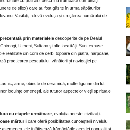
încrustate cu praf alb, descriind frumoase combinaţii
nelte de silex) care au fost găsite în urma săpăturilor
ovanu, Vasilaţi, relevă evoluţia şi creşterea numărului de
eprezentată prin materialele
descoperite de pe Dealul
Chirnogi, Ulmeni, Sultana şi alte localităţi. Sunt expuse
ole realizate din corn de cerb, topoare din piatră, harpoane,
ază practicarea pescuitului, vânătorii şi navigaţiei pe
 casnic, arme, obiecte de ceramică, multe figurine din lut
r locuinţe omeneşti, ale tuturor aspectelor vieţii spirituale
ătura cu etapele următoare
, evoluţia acestei civilizaţii.
oase mărturii
care oferă posibilitatea cunoaşterii nivelului
De asemenea, ele înfăţişează frământările acestei populaţii şi