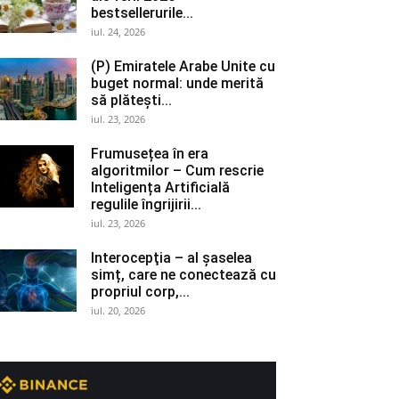
bestsellerurile...
iul. 24, 2026
(P) Emiratele Arabe Unite cu
buget normal: unde merită
să plătești...
iul. 23, 2026
Frumusețea în era
algoritmilor – Cum rescrie
Inteligența Artificială
regulile îngrijirii...
iul. 23, 2026
Interocepţia – al șaselea
simț, care ne conectează cu
propriul corp,...
iul. 20, 2026