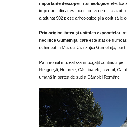
importante descoperiri arheologice
, efectuat
important, din acest punct de vedere, l-a avut pa
a adunat 902 piese arheologice şi a dorit să le
Prin originalitatea şi unitatea exponatelor
, m
neolitice Gumelnița
, care este atât de frumoas
schimbat în Muzeul Civilizaţiei Gumelnița, pentr
Patrimoniul muzeal s-a îmbogăţit continuu, pe m
Neagoești, Hotarele, Căscioarele, Izvorul, Catal
umană în partea de sud a Câmpiei Române.