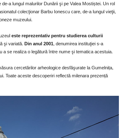
e de-a lungul malurilor Dunării şi pe Valea Mostiștei. Un rol
sionatul colecţionar Barbu Ionescu care, de-a lungul vieţii,
 doneze muzeului.
uzeul
este reprezentativ pentru studierea culturii
ă şi variată.
Din anul 2001
, denumirea instituţiei s-a
u a se realiza o legătură între nume şi tematica acestuia.
ăsura cercetărilor arheologice desfăşurate la Gumelnița,
ui. Toate aceste descoperiri reflectă milenara prezență