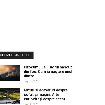
ULTIMELE ARTICOLE
Pirocumulus – norul născut
din foc. Cum ia naștere unul
dintre...
aug. 6, 2026
Mituri și adevăruri despre
șofat și mașini. Alte
curiozități despre acest...
aug. 4, 2026