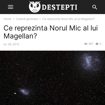
Home
Cultură generală
Ce reprezinta Norul Mic al lui Magellan?
Ce reprezinta Norul Mic al lui
Magellan?
991
0
iul. 29, 2012