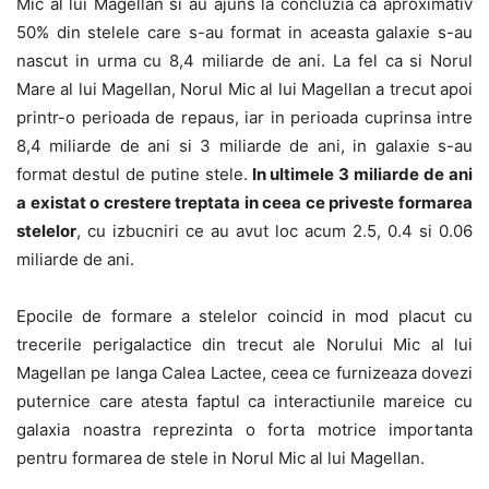
Mic al lui Magellan si au ajuns la concluzia ca aproximativ
50% din stelele care s-au format in aceasta galaxie s-au
nascut in urma cu 8,4 miliarde de ani. La fel ca si Norul
Mare al lui Magellan, Norul Mic al lui Magellan a trecut apoi
printr-o perioada de repaus, iar in perioada cuprinsa intre
8,4 miliarde de ani si 3 miliarde de ani, in galaxie s-au
format destul de putine stele.
In ultimele 3 miliarde de ani
a existat o crestere treptata in ceea ce priveste formarea
stelelor
, cu izbucniri ce au avut loc acum 2.5, 0.4 si 0.06
miliarde de ani.
Epocile de formare a stelelor coincid in mod placut cu
trecerile perigalactice din trecut ale Norului Mic al lui
Magellan pe langa Calea Lactee, ceea ce furnizeaza dovezi
puternice care atesta faptul ca interactiunile mareice cu
galaxia noastra reprezinta o forta motrice importanta
pentru formarea de stele in Norul Mic al lui Magellan.