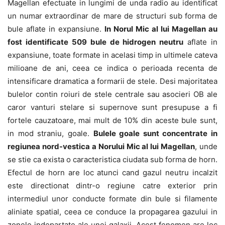
Magellan efectuate in lungimi de unda radio au identificat
un numar extraordinar de mare de structuri sub forma de
bule aflate in expansiune.
In Norul Mic al lui Magellan au
fost identificate 509 bule de hidrogen neutru
aflate in
expansiune, toate formate in acelasi timp in ultimele cateva
milioane de ani, ceea ce indica o perioada recenta de
intensificare dramatica a formarii de stele. Desi majoritatea
bulelor contin roiuri de stele centrale sau asocieri OB ale
caror vanturi stelare si supernove sunt presupuse a fi
fortele cauzatoare, mai mult de 10% din aceste bule sunt,
in mod straniu, goale.
Bulele goale sunt concentrate in
regiunea nord-vestica a Norului Mic al lui Magellan
, unde
se stie ca exista o caracteristica ciudata sub forma de horn.
Efectul de horn are loc atunci cand gazul neutru incalzit
este directionat dintr-o regiune catre exterior prin
intermediul unor conducte formate din bule si filamente
aliniate spatial, ceea ce conduce la propagarea gazului in
zonele indepartate ale unei galaxii. Acest fenomen are loc