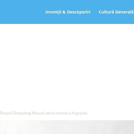
ro
Invenții & Descoperiri
Cultură Generală
Orașul Câmpulung Muscel: perla istorică a Argeșului