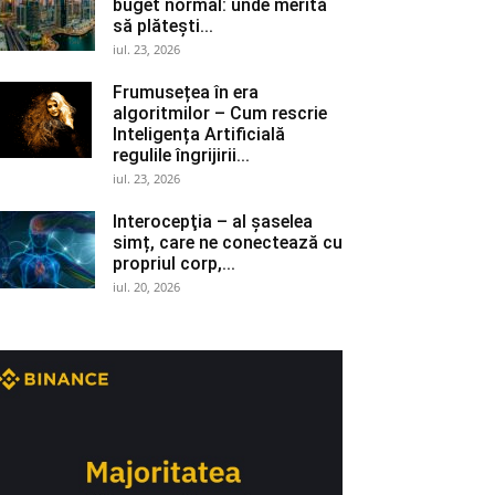
buget normal: unde merită
să plătești...
iul. 23, 2026
Frumusețea în era
algoritmilor – Cum rescrie
Inteligența Artificială
regulile îngrijirii...
iul. 23, 2026
Interocepţia – al șaselea
simț, care ne conectează cu
propriul corp,...
iul. 20, 2026