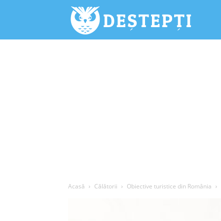
Deștepți.
Acasă
Călătorii
Obiective turistice din România