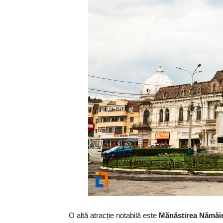
O altă atracție notabilă este
Mănăstirea Nămăi