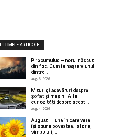
ULTIMELE ARTICOLE
Pirocumulus – norul născut
din foc. Cum ia naștere unul
dintre...
aug. 6, 2026
Mituri și adevăruri despre
șofat și mașini. Alte
curiozități despre acest...
aug. 4, 2026
August – luna în care vara
își spune povestea. Istorie,
simboluri,...