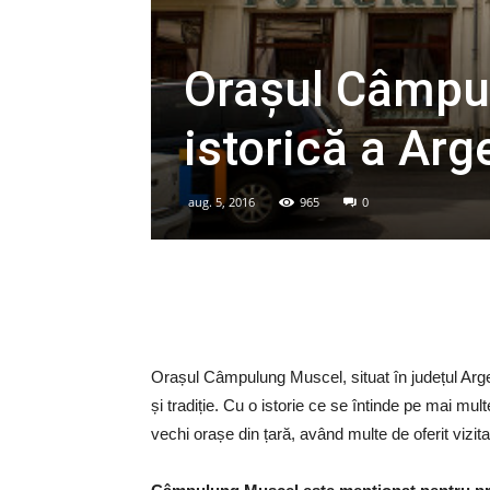
Orașul Câmpul
istorică a Arg
aug. 5, 2016
965
0
Orașul Câmpulung Muscel, situat în județul Argeș
și tradiție. Cu o istorie ce se întinde pe mai m
vechi orașe din țară, având multe de oferit vizitat