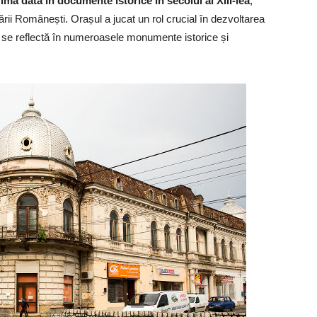
a dată în documente istorice în secolul al XIII-lea
,
Țării Românești. Orașul a jucat un rol crucial în dezvoltarea
ru se reflectă în numeroasele monumente istorice și