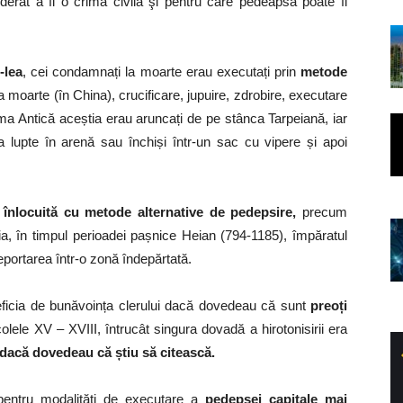
erat a fi o crimă civilă şi pentru care pedeapsa poate fi
-lea
, cei condamnați la moarte erau executați prin
metode
la moarte (în China), crucificare, jupuire, zdrobire, executare
a Antică aceștia erau aruncați de pe stânca Tarpeiană, iar
 la lupte în arenă sau închiși într-un sac cu vipere și apoi
 înlocuită cu
metode alternative de pedepsire,
precum
ia, în timpul perioadei pașnice Heian (794-1185), împăratul
portarea într-o zonă îndepărtată.
eficia de bunăvoința clerului dacă dovedeau că sunt
preoți
ecolele XV – XVIII, întrucât singura dovadă a hirotonisirii era
acă dovedeau că știu să citească.
t pentru modalități de executare a
pedepsei capitale mai