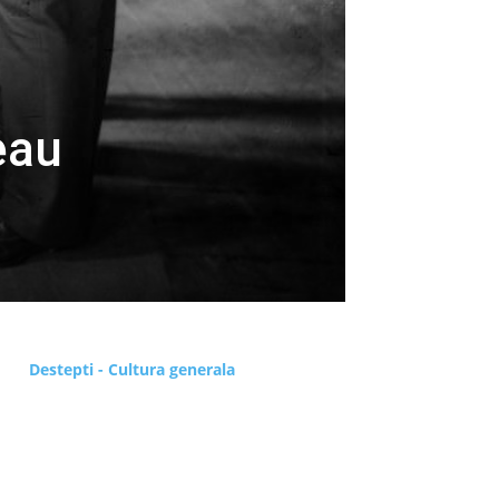
eau
Destepti - Cultura generala