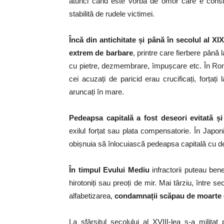
atunci când este vorba de omor care e consid
stabilită de rudele victimei.
Încă din antichitate și până în secolul al XIX
extrem de barbare
, printre care fierbere până 
cu pietre, dezmembrare, împușcare etc. În Rom
cei acuzați de paricid erau crucificați, forțați
aruncați în mare.
Pedeapsa capitală a fost deseori evitată și
exilul forțat sau plata compensatorie. În Japon
obișnuia să înlocuiască pedeapsa capitală cu de
În timpul Evului Mediu
infractorii puteau ben
hirotoniți sau preoți de mir. Mai târziu, între s
alfabetizarea,
condamnații scăpau de moarte d
La sfârșitul secolului al XVIII-lea s-a milita