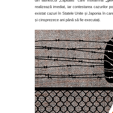
din latinescul „capitallis” care înseamnă
„pri
realizează imediat, iar contestarea cazurilor p
existat cazuri în Statele Unite și Japonia în car
și cinsprezece ani până să fie executați.