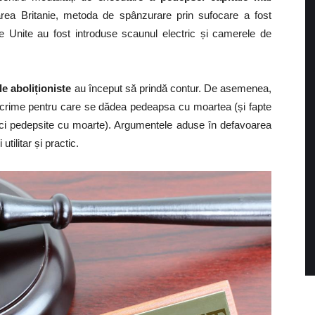
Marea Britanie, metoda de spânzurare prin sufocare a fost
le Unite au fost introduse scaunul electric și camerele de
le aboliționiste
au început să prindă contur. De asemenea,
 crime pentru care se dădea pedeapsa cu moartea (și fapte
nci pedepsite cu moarte). Argumentele aduse în defavoarea
tilitar și practic.