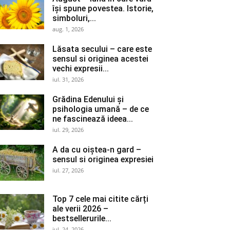
își spune povestea. Istorie,
simboluri,...
aug. 1, 2026
Lăsata secului – care este
sensul si originea acestei
vechi expresii...
iul. 31, 2026
Grădina Edenului și
psihologia umană – de ce
ne fascinează ideea...
iul. 29, 2026
A da cu oiștea-n gard –
sensul si originea expresiei
iul. 27, 2026
Top 7 cele mai citite cărți
ale verii 2026 –
bestsellerurile...
iul. 24, 2026