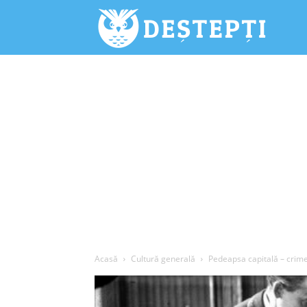
Deștepți.
Acasă
Cultură generală
Pedeapsa capitală – crimel