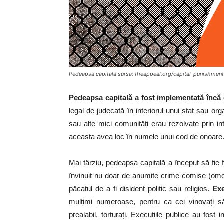
Pedeapsa capitală sursa: theappeal.org/capital-punishment
Pedeapsa capitală a fost implementată încă 
legal de judecată în interiorul unui stat sau organ
sau alte mici comunități erau rezolvate prin i
aceasta avea loc în numele unui cod de onoare
Mai târziu, pedeapsa capitală a început să fie f
învinuit nu doar de anumite crime comise (omor,
păcatul de a fi disident politic sau religios.
Exec
mulțimi numeroase, pentru ca cei vinovați să
prealabil, torturați. Execuțiile publice au fost