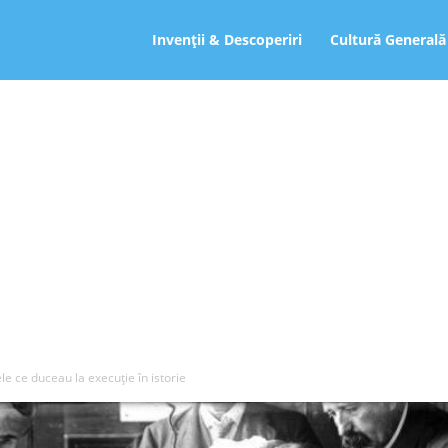
ro
Invenții & Descoperiri
Cultură Generală
e ce duceau la execuţie în istorie