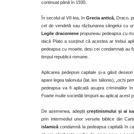
continuat până în 1930.
În secolul al VII-lea, în
Grecia antică,
Draco, pri
cel de vendetă sau răzbunarea sângelui cu 
Legile draconiene
propuneau pedeapsa cu moart
dacă Plato a susținut că acestea ar trebui aplic
pedeapsa cu moarte, deși cei condamnați au fo
timpul republicii romane.
Aplicarea pedepsei capitale și-a găsit deseori 
apare legea talionului (lat. lex talionis), „ochi 
pedeapsa va fi aplicată asupra criminalilor în
Foarte multe societăți timpurii au aplicat acest pr
De asemenea, adepții
creștinismului și ai i
prin intermediul unor versete biblice din Car
islamică
condamnă la pedeapsa capitală în caz