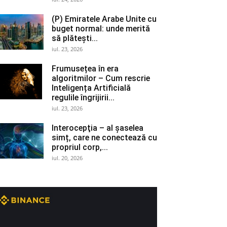
(P) Emiratele Arabe Unite cu
buget normal: unde merită
să plătești...
iul. 23, 2026
Frumusețea în era
algoritmilor – Cum rescrie
Inteligența Artificială
regulile îngrijirii...
iul. 23, 2026
Interocepţia – al șaselea
simț, care ne conectează cu
propriul corp,...
iul. 20, 2026