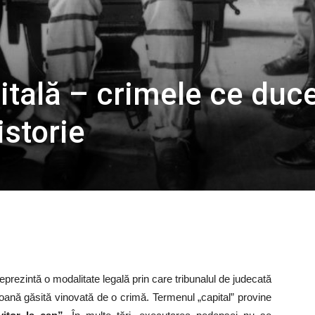
tală – crimele ce duc
istorie
ezintă o modalitate legală prin care tribunalul de judecată
oană găsită vinovată de o crimă. Termenul „capital” provine