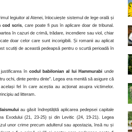
mul legiuitor al Atenei, înlocuiește sistemul de lege orală și
un
cod scris
, care poate fi pus în aplicare doar de tribunal.
ea în cazuri de crimă, trădare, incendiere sau viol, chiar
ate doar celor care sunt incorigibili. Și romanii au aplicat
st scutiți de această pedeapsă pentru o scurtă perioadă în
justificarea în
codul babilonian al lui Hammurabi
unde
pentru ochi, dinte pentru dinte”. Legea era menită să asigure că
 același fel în care aceștia au acționat asupra victimelor.
incipiu ad litteram.
udaismului
au găsit îndreptățită aplicarea pedepsei capitale
tea Exodului (21, 23-25) și din Levitic (24, 19-21). Legea
ul unor crime precum adulterul sau apostazia, însă nu și