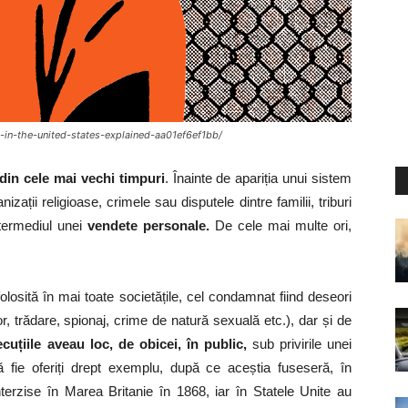
-in-the-united-states-explained-aa01ef6ef1bb/
din cele mai vechi timpuri
. Înainte de apariția unui sistem
izații religioase, crimele sau disputele dintre familii, triburi
ntermediul unei
vendete personale.
De cele mai multe ori,
.
olosită în mai toate societățile, cel condamnat fiind deseori
 trădare, spionaj, crime de natură sexuală etc.), dar și de
uțiile aveau loc, de obicei, în public,
sub privirile unei
 fie oferiți drept exemplu, după ce aceștia fuseseră, în
 interzise în Marea Britanie în 1868, iar în Statele Unite au