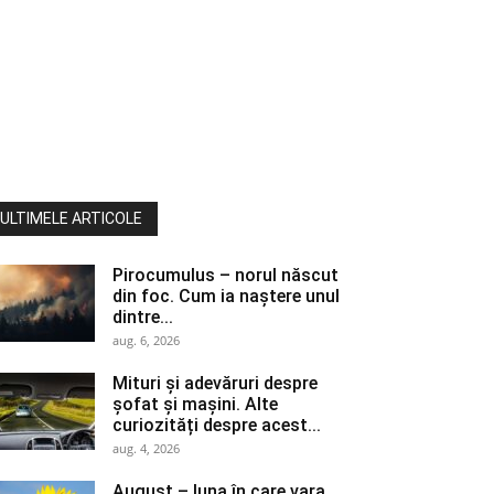
ULTIMELE ARTICOLE
Pirocumulus – norul născut
din foc. Cum ia naștere unul
dintre...
aug. 6, 2026
Mituri și adevăruri despre
șofat și mașini. Alte
curiozități despre acest...
aug. 4, 2026
August – luna în care vara