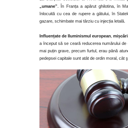
„umane”
. În Franța a apărut ghilotina, în 
înlocuită cu cea de rupere a gâtului, în State
gazare, schimbate mai târziu cu injecția letală.
Influențate de Iluminismul european
,
mișcări
a început să se ceară reducerea numărului de
mai puțin grave, precum furtul, erau până atu
pedepsei capitale sunt atât de ordin moral, cât şi u