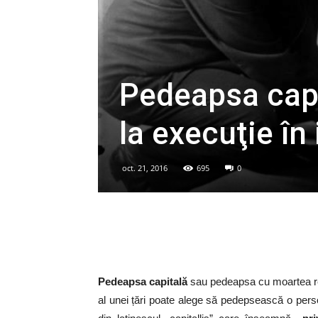
Pedeapsa capi
la execuţie în 
oct. 21, 2016
695
0
Pedeapsa capitală
sau pedeapsa cu moartea repr
al unei țări poate alege să pedepsească o pers