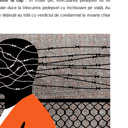
vitor la cap”
. În multe țări, executarea pedepsei nu se
oate duce la înlocuirea pedepsei cu închisoare pe viață. Au
e deținuții au trăit cu verdictul de condamnat la moarte chiar