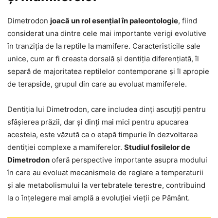
Dimetrodon
joacă un rol esențial în paleontologie
, fiind
considerat una dintre cele mai importante verigi evolutive
în tranziția de la reptile la mamifere. Caracteristicile sale
unice, cum ar fi creasta dorsală și dentiția diferențiată, îl
separă de majoritatea reptilelor contemporane și îl apropie
de terapside, grupul din care au evoluat mamiferele.
Dentiția lui Dimetrodon, care includea dinți ascuțiți pentru
sfâșierea prăzii, dar și dinți mai mici pentru apucarea
acesteia, este văzută ca o etapă timpurie în dezvoltarea
dentiției complexe a mamiferelor.
Studiul fosilelor de
Dimetrodon
oferă perspective importante asupra modului
în care au evoluat mecanismele de reglare a temperaturii
și ale metabolismului la vertebratele terestre, contribuind
la o înțelegere mai amplă a evoluției vieții pe Pământ.