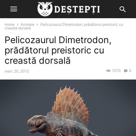
Home
Animale
Pelicozaurul Dimetrodon, prădătorul preistoric cu
creastă dorsală
Pelicozaurul Dimetrodon,
prădătorul preistoric cu
creastă dorsală
1070
0
mart. 20, 2012