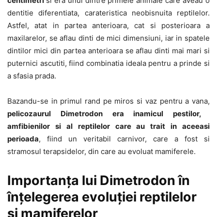
centimetri
si era unul dintre primele animale care aveau o
dentitie diferentiata, carateristica neobisnuita reptilelor.
Astfel, atat in partea anterioara, cat si posterioara a
maxilarelor, se aflau dinti de mici dimensiuni, iar in spatele
dintilor mici din partea anterioara se aflau dinti mai mari si
puternici ascutiti, fiind combinatia ideala pentru a prinde si
a sfasia prada.
Bazandu-se in primul rand pe miros si vaz pentru a vana,
pelicozaurul Dimetrodon era inamicul pestilor,
amfibienilor si al reptilelor care au trait in aceeasi
perioada
, fiind un veritabil carnivor, care a fost si
stramosul terapsidelor, din care au evoluat mamiferele.
Importanța lui Dimetrodon în
înțelegerea evoluției reptilelor
și mamiferelor