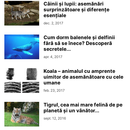
Câinii și lupii: asemănări
surprinzătoare și diferențe
esențiale
dec. 2, 2017
Cum dorm balenele și delfinii
fără să se înece? Descoperă
secretele...
apr. 4, 2017
Koala – animalul cu amprente
uimitor de asemănătoare cu cele
umane
feb. 23, 2017
Tigrul, cea mai mare felină de pe
planetă și un vânător...
sept. 12, 2016