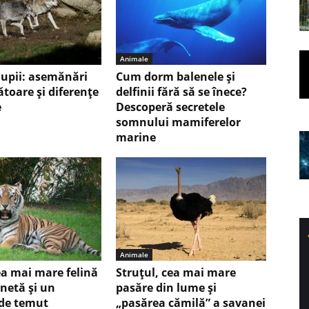
Animale
 lupii: asemănări
Cum dorm balenele și
ătoare și diferențe
delfinii fără să se înece?
e
Descoperă secretele
somnului mamiferelor
marine
Animale
ea mai mare felină
Struțul, cea mai mare
anetă și un
pasăre din lume și
de temut
„pasărea cămilă” a savanei