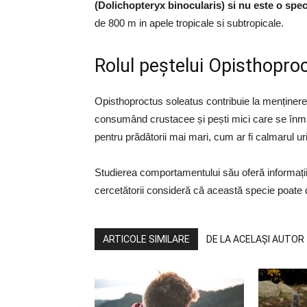
(Dolichopteryx binocularis) si nu este o speci
de 800 m in apele tropicale si subtropicale.
Rolul peștelui Opisthopro
Opisthoproctus soleatus contribuie la menținere
consumând crustacee și pești mici care se înmul
pentru prădătorii mai mari, cum ar fi calmarul uri
Studierea comportamentului său oferă informații 
cercetătorii consideră că această specie poate d
ARTICOLE SIMILARE
DE LA ACELAȘI AUTOR