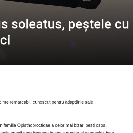
s soleatus, peștele cu
ci
ime remarcabil, cunoscut pentru adaptările sale
n familia Opisthoproctidae a celor mai bizari pesti ososi,
unele specii apar frecvent in apele marilor si oceanelor, insa