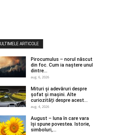
ULTIMELE ARTICOLE
Pirocumulus – norul născut
din foc. Cum ia naștere unul
dintre...
aug. 6, 2026
Mituri și adevăruri despre
șofat și mașini. Alte
curiozități despre acest...
aug. 4, 2026
August – luna în care vara
își spune povestea. Istorie,
simboluri,...