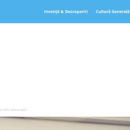
ro
Invenții & Descoperiri
Cultură Generală
u ochi telescopici