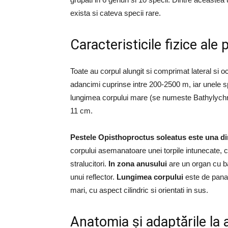
exista si cateva specii rare.
Caracteristicile fizice al
Toate au corpul alungit si comprimat lateral si 
adancimi cuprinse intre 200-2500 m, iar unele s
lungimea corpului mare (se numeste Bathylychno
11 cm.
Pestele Opisthoproctus soleatus este una din
corpului asemanatoare unei torpile intunecate, c
stralucitori.
In zona anusului
are un organ cu ba
unui reflector.
Lungimea corpului
este de pana 
mari, cu aspect cilindric si orientati in sus.
Anatomia și adaptările la