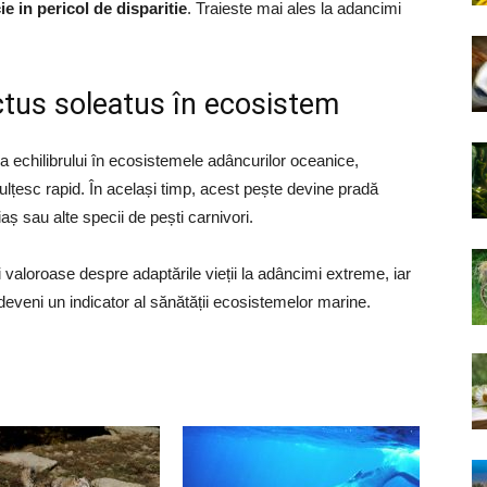
e in pericol de disparitie
. Traieste mai ales la adancimi
ctus soleatus în ecosistem
a echilibrului în ecosistemele adâncurilor oceanice,
țesc rapid. În același timp, acest pește devine pradă
aș sau alte specii de pești carnivori.
valoroase despre adaptările vieții la adâncimi extreme, iar
eveni un indicator al sănătății ecosistemelor marine.