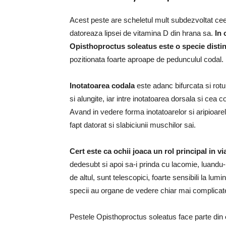
Acest peste are scheletul mult subdezvoltat cee
datoreaza lipsei de vitamina D din hrana sa.
In 
Opisthoproctus soleatus este o specie distinc
pozitionata foarte aproape de pedunculul codal.
Inotatoarea codala
este adanc bifurcata si rotun
si alungite, iar intre inotatoarea dorsala si cea 
Avand in vedere forma inotatoarelor si aripioarel
fapt datorat si slabiciunii muschilor sai.
Cert este ca ochii joaca un rol principal in vi
dedesubt si apoi sa-i prinda cu lacomie, luandu-i
de altul, sunt telescopici, foarte sensibili la lum
specii au organe de vedere chiar mai complicate
Pestele Opisthoproctus soleatus face parte din