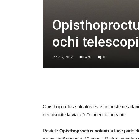
Opisthoproctu
ochi telescopi
nov. 7, 2012
426
0
Opisthoproctus soleatus este un pește de adânc
neobișnuite la viața în întunericul oceanic.
Pestele
Opisthoproctus soleatus
face parte di
grupati in 6 genuri si 10 specii. Dintre aceastea 