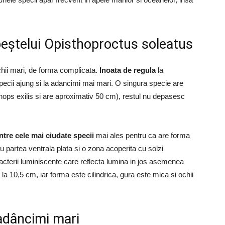
e peștelui Opisthoproctus soleatus
ochii mari, de forma complicata.
Inoata de regula
la
pecii ajung si la adancimi mai mari. O singura specie are
ps exilis si are aproximativ 50 cm), restul nu depasesc
tre cele mai ciudate specii
mai ales pentru ca are forma
u partea ventrala plata si o zona acoperita cu solzi
cterii luminiscente care reflecta lumina in jos asemenea
la 10,5 cm, iar forma este cilindrica, gura este mica si ochii
 adâncimi mari