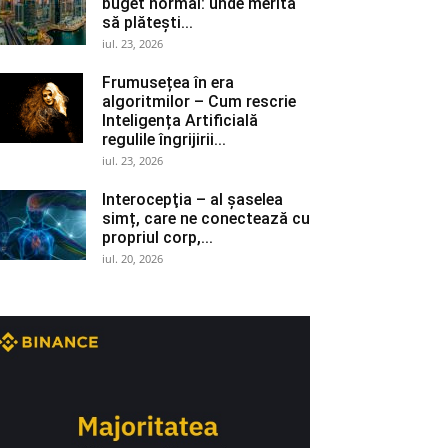
buget normal: unde merită
să plătești...
iul. 23, 2026
Frumusețea în era
algoritmilor – Cum rescrie
Inteligența Artificială
regulile îngrijirii...
iul. 23, 2026
Interocepţia – al șaselea
simț, care ne conectează cu
propriul corp,...
iul. 20, 2026