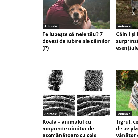
Animale
Animale
Te iubește câinele tău? 7
Câinii și
dovezi de iubire ale câinilor
surprinz
(P)
esențial
Animale
Animale
Koala – animalul cu
Tigrul, c
amprente uimitor de
de pe pl
asemănătoare cu cele
vânător 