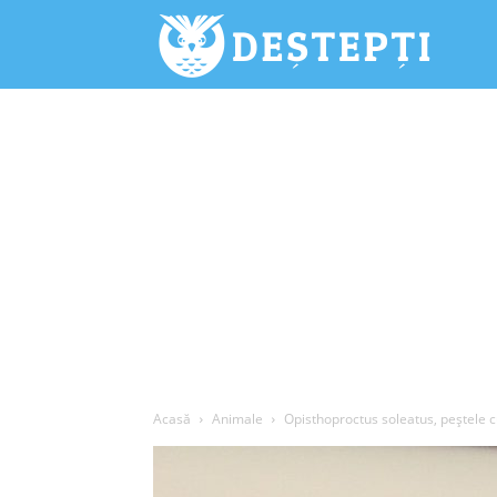
Deștepți.
Acasă
Animale
Opisthoproctus soleatus, peștele c