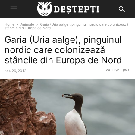
Home
Animale
Garia (Uria aalge), pinguinul nordic care colonizează
stâncile din Europa de Nord
Garia (Uria aalge), pinguinul
nordic care colonizează
stâncile din Europa de Nord
1194
0
oct. 26, 2012