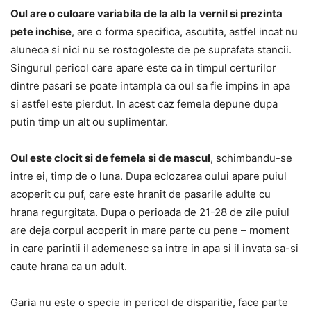
Oul are o culoare variabila de la alb la vernil si prezinta
pete inchise
, are o forma specifica, ascutita, astfel incat nu
aluneca si nici nu se rostogoleste de pe suprafata stancii.
Singurul pericol care apare este ca in timpul certurilor
dintre pasari se poate intampla ca oul sa fie impins in apa
si astfel este pierdut. In acest caz femela depune dupa
putin timp un alt ou suplimentar.
Oul este clocit si de femela si de mascul
, schimbandu-se
intre ei, timp de o luna. Dupa eclozarea oului apare puiul
acoperit cu puf, care este hranit de pasarile adulte cu
hrana regurgitata. Dupa o perioada de 21-28 de zile puiul
are deja corpul acoperit in mare parte cu pene – moment
in care parintii il ademenesc sa intre in apa si il invata sa-si
caute hrana ca un adult.
Garia nu este o specie in pericol de disparitie, face parte