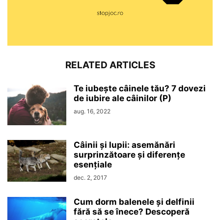
RELATED ARTICLES
Te iubește câinele tău? 7 dovezi
de iubire ale câinilor (P)
aug. 16, 2022
Câinii și lupii: asemănări
surprinzătoare și diferențe
esențiale
dec. 2, 2017
Cum dorm balenele și delfinii
fără să se înece? Descoperă