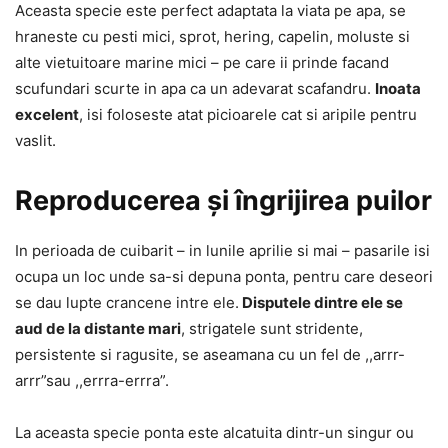
Aceasta specie este perfect adaptata la viata pe apa, se
hraneste cu pesti mici, sprot, hering, capelin, moluste si
alte vietuitoare marine mici – pe care ii prinde facand
scufundari scurte in apa ca un adevarat scafandru.
Inoata
excelent
, isi foloseste atat picioarele cat si aripile pentru
vaslit.
Reproducerea și îngrijirea puilor
In perioada de cuibarit – in lunile aprilie si mai – pasarile isi
ocupa un loc unde sa-si depuna ponta, pentru care deseori
se dau lupte crancene intre ele.
Disputele dintre ele se
aud de la distante mari
, strigatele sunt stridente,
persistente si ragusite, se aseamana cu un fel de ,,arrr-
arrr”sau ,,errra-errra”.
La aceasta specie ponta este alcatuita dintr-un singur ou