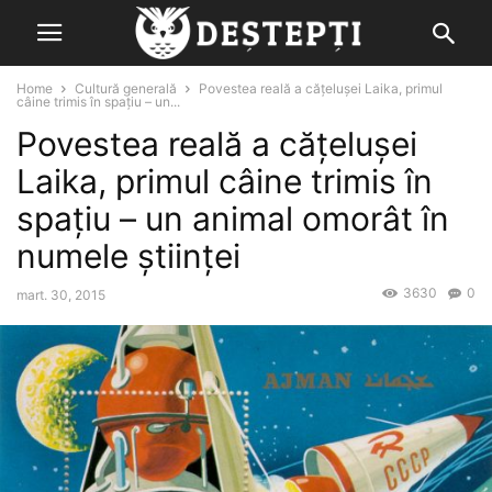
Home
Cultură generală
Povestea reală a cățelușei Laika, primul
câine trimis în spațiu – un...
Povestea reală a cățelușei
Laika, primul câine trimis în
spațiu – un animal omorât în
numele științei
3630
0
mart. 30, 2015