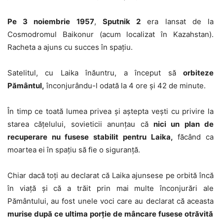
Pe 3 noiembrie 1957
,
Sputnik 2
era lansat de la
Cosmodromul Baikonur (acum localizat în Kazahstan).
Racheta a ajuns cu succes în spațiu.
Satelitul, cu Laika înăuntru, a început să
orbiteze
Pământul,
înconjurându-l odată la 4 ore și 42 de minute.
În timp ce toată lumea privea și aștepta vești cu privire la
starea cățelului, sovieticii anunțau că
nici un plan de
recuperare nu fusese stabilit pentru Laika,
făcând ca
moartea ei în spațiu să fie o siguranță.
Chiar dacă toți au declarat că Laika ajunsese pe orbită încă
în viață și că a trăit prin mai multe înconjurări ale
Pământului, au fost unele voci care au declarat că aceasta
murise după ce ultima porție de mâncare fusese otrăvită