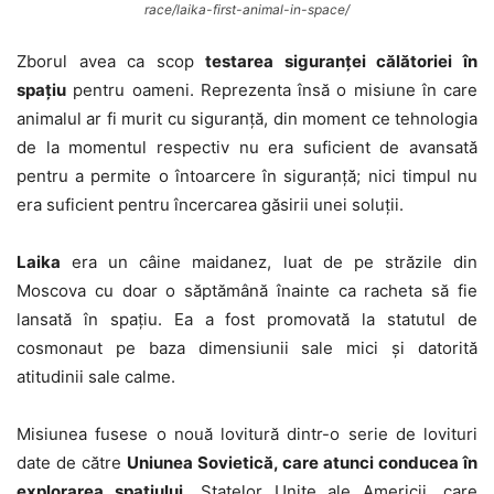
race/laika-first-animal-in-space/
Zborul avea ca scop
testarea siguranței călătoriei în
spațiu
pentru oameni. Reprezenta însă o misiune în care
animalul ar fi murit cu siguranță, din moment ce tehnologia
de la momentul respectiv nu era suficient de avansată
pentru a permite o întoarcere în siguranță; nici timpul nu
era suficient pentru încercarea găsirii unei soluții.
Laika
era un câine maidanez, luat de pe străzile din
Moscova cu doar o săptămână înainte ca racheta să fie
lansată în spațiu. Ea a fost promovată la statutul de
cosmonaut pe baza dimensiunii sale mici și datorită
atitudinii sale calme.
Misiunea fusese o nouă lovitură dintr-o serie de lovituri
date de către
Uniunea Sovietică, care atunci conducea în
explorarea spațiului,
Statelor Unite ale Americii, care