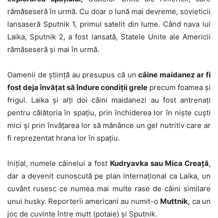
rămăseseră în urmă. Cu doar o lună mai devreme, sovieticii
lansaseră Sputnik 1, primul satelit din lume. Când nava lui
Laika, Sputnik 2, a fost lansată, Statele Unite ale Americii
rămăseseră și mai în urmă.
Oamenii de știință au presupus că un
câine maidanez ar fi
fost deja învățat să îndure condiții grele
precum foamea și
frigul. Laika și alți doi câini maidanezi au fost antrenați
pentru călătoria în spațiu, prin închiderea lor în niște cuști
mici și prin învățarea lor să mănânce un gel nutritiv care ar
fi reprezentat hrana lor în spațiu.
Inițial, numele câinelui a fost
Kudryavka sau Mica Creață
,
dar a devenit cunoscută pe plan internațional ca Laika, un
cuvânt rusesc ce numea mai multe rase de câini similare
unui husky. Reporterii americani au numit-o
Muttnik,
ca un
joc de cuvinte între mutt (potaie) și Sputnik.