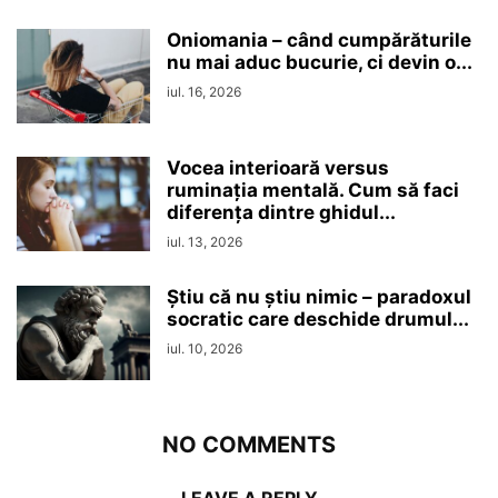
Oniomania – când cumpărăturile
nu mai aduc bucurie, ci devin o...
iul. 16, 2026
Vocea interioară versus
ruminaţia mentală. Cum să faci
diferența dintre ghidul...
iul. 13, 2026
Ştiu că nu ştiu nimic – paradoxul
socratic care deschide drumul...
iul. 10, 2026
NO COMMENTS