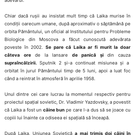
adevărul.
Chiar dacă rușii au insistat mult timp că Laika murise în
condiții oarecum umane, după aproximativ o săptămână pe
orbita Pământului, un oficial al Institutului pentru Probleme
Biologice din Moscova a făcut cunoscută adevărata
poveste în 2002.
Se pare că Laika ar fi murit la doar
câteva ore
de la lansare
de panică și
din cauza
supraîncălzirii.
Sputnik 2 și-a continuat misiunea și a
orbitat în jurul Pământului timp de 5 luni, apoi a luat foc
când a reintrat în atmosferă în aprilie 1958.
Unul dintre cei care lucrau la momentul respectiv pentru
proiectul spațial sovietic, Dr. Vladimir Yazdovsky, a povestit
că Laika a fost un
câine bun
pe care l-a dus să se joace cu
copiii lui înainte ca odiseea ei spațială să înceapă.
După Laika, Uniunea Sovietică
a mai trimis doi câini în