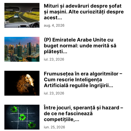
Mituri și adevăruri despre șofat
și mașini. Alte curiozități despre
acest...
aug. 4, 2026
(P) Emiratele Arabe Unite cu
buget normal: unde merită să
plătești...
iul. 23, 2026
Frumusețea în era algoritmilor –
Cum rescrie Inteligența
Artificială regulile îngrijirii...
iul. 23, 2026
Între jocuri, speranță și hazard –
de ce ne fascinează
competițiile,...
iun. 25, 2026