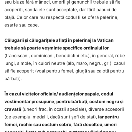
sau bluze fără mâneci, umerii și genunchii trebuie să fie
acoperiți, sandalele sunt acceptate, dar fără papuci de
plajă. Celor care nu respectă codul li se oferă pelerine,
eșarfe sau cape.
Călugării și călugărițele aflaţi în pelerinaj la Vatican
trebuie să poarte veșminte specifice ordinului lor
(franciscani, dominicani, benedictini etc.), în general, robe
lungi, simple, în culori neutre (alb, maro, negru, gri), capul
să fie acoperit (voal pentru femei, glugă sau calotă pentru
bărbați).
În cazul vizitelor oficiale/ audiențelor papale, codul
vestimentar presupune, pentru bărbaţi, costum negru și
cravată
(uneori frac, în ocazii speciale), diverse accesorii
(de exemplu, medalii, dacă sunt şefi de stat),
iar pentru
femei, rochie sau costum sobru, fără decolteu, umeri