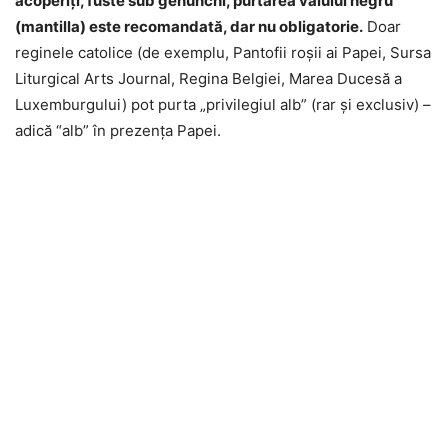
acoperiți, fuste sub genunchi, purtarea vălului negru
(mantilla) este recomandată, dar nu obligatorie.
Doar
reginele catolice (de exemplu, Pantofii roșii ai Papei, Sursa
Liturgical Arts Journal, Regina Belgiei, Marea Ducesă a
Luxemburgului) pot purta „privilegiul alb” (rar şi exclusiv) –
adică “alb” în prezența Papei.