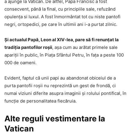
a ajunge la Vatican. De altfel, Papa Francisc a fost
consecvent, până la final, cu principiile sale, refuzând
opulenţa si luxul. A fost înmormântat tot cu niste pantofi
negri, ortopedici, pe care în ultimii ani i-a purtat zilnic.
Şi actualul Papă, Leon al XIV-lea, pare să fi renunţat la
tradiţia pantofilor roşii
, aşa cum au arătat primele sale
apariţii în public, în Piaţa Sfântul Petru, în faţa a peste 100
000 de oameni.
Evident, faptul că unii papi au abandonat obiceiul de a
purta pantofii roşii nu reprezintă un gest de frondă, ci
numai viziuni diferite asupra imaginii şi rolului pontifical, în
funcţie de personalitatea fiecăruia.
Alte reguli vestimentare la
Vatican