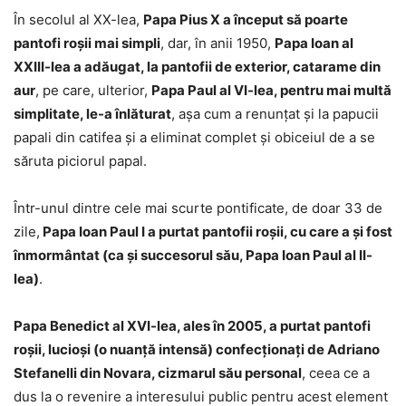
În secolul al XX-lea,
Papa Pius X a început să poarte
pantofi roșii mai simpli
, dar, în anii 1950,
Papa Ioan al
XXIII-lea a adăugat, la pantofii de exterior, catarame din
aur
, pe care, ulterior,
Papa Paul al VI-lea, pentru mai multă
simplitate, le-a înlăturat
, aşa cum a renunţat şi la papucii
papali din catifea şi a eliminat complet şi obiceiul de a se
săruta piciorul papal.
Într-unul dintre cele mai scurte pontificate, de doar 33 de
zile,
Papa Ioan Paul I a purtat pantofii roşii, cu care a şi fost
înmormântat (ca şi succesorul său, Papa Ioan Paul al II-
lea)
.
Papa Benedict al XVI-lea, ales în 2005, a purtat pantofi
roşii, lucioşi (o nuanţă intensă) confecţionaţi de Adriano
Stefanelli din Novara, cizmarul său personal
, ceea ce a
dus la o revenire a interesului public pentru acest element