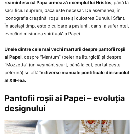
reamintesc că Papa urmează exemplul lui Hristos
, până la
sacrificiul suprem, dacă este necesar. De asemenea, în
iconografia creștină, roșul este și culoarea Duhului Sfânt.
În acelaşi timp, este o culoare a pasiunii, dar și a suferinței,
evocând misiunea spirituală a Papei.
Unele dintre cele mai vechi mărturii despre pantofii roşii
ai Papei
, despre “Mantum” (pelerina liturgică) şi despre
“Mozzetta” (un veşmânt scurt, până la cot, purtat peste
pelerină) se află î
n diverse manuale pontificale din secolul
al XIII-lea.
Pantofii roşii ai Papei – evoluția
designului