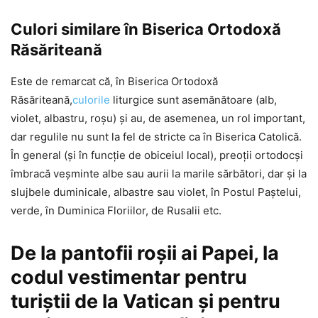
Culori similare în Biserica Ortodoxă
Răsăriteană
Este de remarcat că, în Biserica Ortodoxă
Răsăriteană,
culorile
liturgice sunt asemănătoare (alb,
violet, albastru, roşu) şi au, de asemenea, un rol important,
dar regulile nu sunt la fel de stricte ca în Biserica Catolică.
În general (şi în funcţie de obiceiul local), preoţii ortodocşi
îmbracă veşminte albe sau aurii la marile sărbători, dar şi la
slujbele duminicale, albastre sau violet, în Postul Paştelui,
verde, în Duminica Floriilor, de Rusalii etc.
De la pantofii roşii ai Papei, la
codul vestimentar pentru
turiştii de la Vatican şi pentru