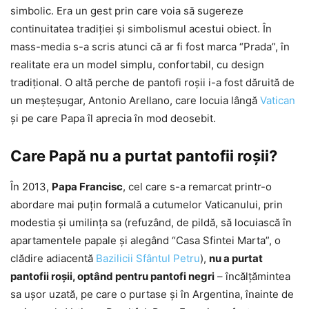
simbolic. Era un gest prin care voia să sugereze
continuitatea tradiţiei şi simbolismul acestui obiect. În
mass-media s-a scris atunci că ar fi fost marca “Prada”, în
realitate era un model simplu, confortabil, cu design
tradiţional. O altă perche de pantofi roşii i-a fost dăruită de
un meşteşugar, Antonio Arellano, care locuia lângă
Vatican
şi pe care Papa îl aprecia în mod deosebit.
Care Papă nu a purtat pantofii roşii?
În 2013,
Papa Francisc
, cel care s-a remarcat printr-o
abordare mai puţin formală a cutumelor Vaticanului, prin
modestia şi umilinţa sa (refuzând, de pildă, să locuiască în
apartamentele papale şi alegând “Casa Sfintei Marta”, o
clădire adiacentă
Bazilicii Sfântul Petru
),
nu a purtat
pantofii roşii, optând pentru pantofi negri
– încălţămintea
sa uşor uzată, pe care o purtase şi în Argentina, înainte de