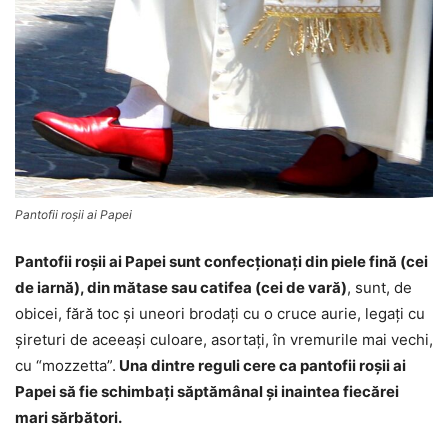
Pantofii roșii ai Papei
Pantofii roşii ai Papei sunt confecţionaţi din piele fină (cei
de iarnă), din mătase sau catifea (cei de vară)
, sunt, de
obicei, fără toc și uneori brodați cu o cruce aurie, legaţi cu
şireturi de aceeaşi culoare, asortaţi, în vremurile mai vechi,
cu “mozzetta”.
Una dintre reguli cere ca pantofii roşii ai
Papei să fie schimbaţi săptămânal şi inaintea fiecărei
mari sărbători.