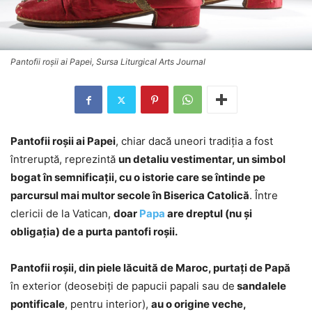
Pantofii roșii ai Papei, Sursa Liturgical Arts Journal
Pantofii roșii ai Papei
, chiar dacă uneori tradiţia a fost
întreruptă, reprezintă
un detaliu vestimentar, un simbol
bogat în semnificații, cu o istorie care se întinde pe
parcursul mai multor secole în Biserica Catolică
. Între
clericii de la Vatican,
doar
Papa
are dreptul (nu şi
obligaţia) de a purta pantofi roşii.
Pantofii roșii, din piele lăcuită de Maroc, purtaţi de Papă
în exterior (deosebiţi de papucii papali sau de
sandalele
pontificale
, pentru interior),
au o origine veche,