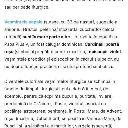
sau perioade liturgice.
Veșmintele papale
(sutana, cu 33 de nasturi, sugestie a
anilor lui Hristos, pelerina/ mozzetta, zucchetto/ calota
rotundă)
sunt în mare parte albe
– o tradiție începută cu
Papa Pius V, un fost călugăr dominican.
Cardinalii poartă
roşu
(simbol al pregătirii pentru martiriu),
episcopii, violet.
Veșmintele preoților și episcopilor, în cadrul slujbelor, au
nu doar o funcție practică, ci si una profund simbolică.
Diversele culori ale veșmintelor liturgice se schimbă în
funcție de timpul liturgic și tipul celebrării. Albul, de
exemplu, pentru că exprimă bucurie, puritate, înviere,
predomină de Crăciun şi Paşte, violetul, asociat cu
pocăinţa, aşteptarea, penitenţa, în Postul Mare, de Advent,
roşul (martiriu, Duhul Sfânt) se poartă în Vinerea Mare, de
Rusalii şi la sărbători ale martirilor, verdele (speranţă,