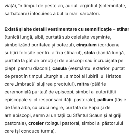
viaţă), în timpul de peste an, auriul, argintiul (solemnitate,
sărbătoare) înlocuiesc albul la mari sărbători.
Există şi alte detalii vestimentare cu semnificaţie
–
stihar
(tunică lungă, albă, purtată sub celelalte veșminte,
simbolizând puritatea şi botezul),
cingulum
(cordoane
subțiri folosite pentru a fixa stiharul),
stola
(bandă lungă,
purtată la gât de preoți și de episcopi sau încrucișată pe
piept, pentru diaconi),
casula
(veșmântul exterior, purtat
de preot în timpul Liturghiei, simbol al iubirii lui Hristos
care „îmbracă” slujirea preotului),
mitra
(pălărie
ceremonială purtată de episcopi, simbol al autorității
episcopale și al responsabilității pastorale),
pallium
(fâșie
de lână albă, cu cruci negre, purtată de Papă și de
arhiepiscopi, semn al unității cu Sfântul Scaun și al grijii
pastorale),
crosier
(toiagul pastoral, simbol al păstorului
care își conduce turma).