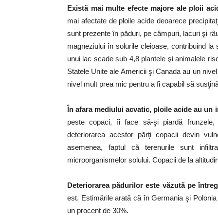
Există mai multe efecte majore ale ploii aci
mai afectate de ploile acide deoarece precipitaţi
sunt prezente în păduri, pe câmpuri, lacuri şi r
magneziului în solurile cleioase, contribuind la
unui lac scade sub 4,8 plantele şi animalele ri
Statele Unite ale Americii şi Canada au un nivel
nivel mult prea mic pentru a fi capabil să susţină
În afara mediului acvatic, ploile acide au un
peste copaci, îi face să-şi piardă frunzele,
deteriorarea acestor părţi copacii devin vul
asemenea, faptul că terenurile sunt infiltr
microorganismelor solului. Copacii de la altitudini
Deteriorarea pădurilor este văzută pe întreg
est. Estimările arată că în Germania şi Polonia 
un procent de 30%.