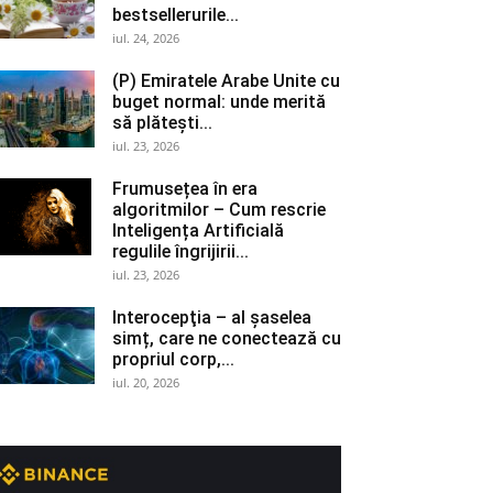
bestsellerurile...
iul. 24, 2026
(P) Emiratele Arabe Unite cu
buget normal: unde merită
să plătești...
iul. 23, 2026
Frumusețea în era
algoritmilor – Cum rescrie
Inteligența Artificială
regulile îngrijirii...
iul. 23, 2026
Interocepţia – al șaselea
simț, care ne conectează cu
propriul corp,...
iul. 20, 2026