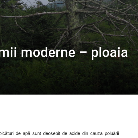
mii moderne – ploaia
picături de apă sunt deosebit de acide din cauza poluării