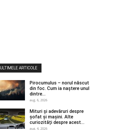
ULTIMELE ARTICOLE
Pirocumulus – norul născut
din foc. Cum ia naștere unul
dintre...
aug. 6, 2026
Mituri și adevăruri despre
șofat și mașini. Alte
curiozități despre acest...
aug. 4, 2026