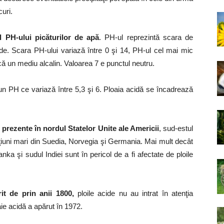
curi.
l PH-ului picăturilor de apă
. PH-ul reprezintă scara de
ide. Scara PH-ului variază între 0 şi 14, PH-ul cel mai mic
ică un mediu alcalin. Valoarea 7 e punctul neutru.
un PH ce variază între 5,3 şi 6. Ploaia acidă se încadrează
 prezente în nordul Statelor Unite ale Americii
, sud-estul
ţiuni mari din Suedia, Norvegia şi Germania. Mai mult decât
anka şi sudul Indiei sunt în pericol de a fi afectate de ploile
t de prin anii 1800,
ploile acide nu au intrat în atenţia
aie acidă a apărut în 1972.