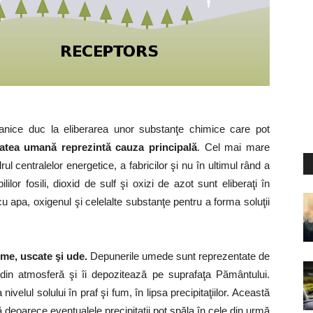
ulcanice duc la eliberarea unor substanţe chimice care pot
tatea umană reprezintă cauza principală
. Cel mai mare
rul centralelor energetice, a fabricilor şi nu în ultimul rând a
lor fosili, dioxid de sulf şi oxizi de azot sunt eliberaţi în
apa, oxigenul şi celelalte substanţe pentru a forma soluţii
me, uscate şi ude.
Depunerile umede sunt reprezentate de
i din atmosferă şi îi depozitează pe suprafaţa Pământului.
velul solului în praf şi fum, în lipsa precipitaţiilor. Această
deoarece eventualele precipitaţii pot spăla în cele din urmă