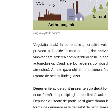
Originile ploilor acide
Vegetaţia aflată în putrefacţie şi erupţiile v
provoca ploi acide în mod natural, dar
activi
vinovat este arderea combustibililor fosili în cad
automobilelor. Când are loc arderea combustibili
atmosferă. Aceste gaze chimice reacţionează cu 
uşoare de acid sulfuric şi azot.
Depunerile acide sunt prezente sub două for
orice formă de precipitaţii care elimină acizi
Depunerile uscate de particule şi gaze rămân la ni
formă de depunere este deosebit de periculoasă 