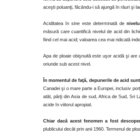
aceşti poluanţi, făcându-i să ajungă în râuri şi la
Aciditatea în sine este determinată de
nivelu
măsură care cuantifică nivelul de acid din lich
fiind cel mai acid; valoarea cea mai ridicată ind
Apa de ploaie obişnuită este uşor acidă şi are 
oriunde sub acest nivel.
În momentul de faţă, depunerile de acid sunt
Canadei şi o mare parte a Europei, inclusiv por
atât, părţi din Asia de sud, Africa de Sud, Sri L
acide în viitorul apropiat.
Chiar dacă acest fenomen a fost descoperi
plublicului decât prin anii 1960. Termenul de plo