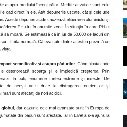
de
asupra mediului înconjurător. Mediile acvatice sunt cele
ile cad direct în ele. Atât depunerile uscate, cât şi cele ude
âuri. Aceste depuneri acide cauzează eliberarea aluminiului şi
 scăderea PH-ului în anumite zone. În situaţia în care PH-ul
scă să moară. Se estimează că în jur de 50.000 de lacuri din
 sunt limita normală. Câteva sute dintre acestea prezintă un
 viaţa.
 impact semnificativ şi asupra pădurilor
. Când ploaia cade
 le deteriorează scoarţa şi le împiedică creşterea. Prin
nerabili la boli, fenomene meteo extreme şi insecte. De
ate de aceşti acizi duce la distrugerea nutrienţilor şi
 mari sunt afectaţi de nori acidici.
 globul
, dar cazurile cele mai avansate sunt în Europa de
jumătate din păduri sunt afectate, iar în Elveţia s-a ajuns la