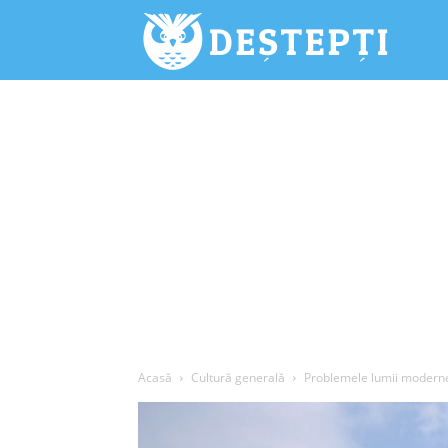
Deștepți.
Acasă
Cultură generală
Problemele lumii moderne