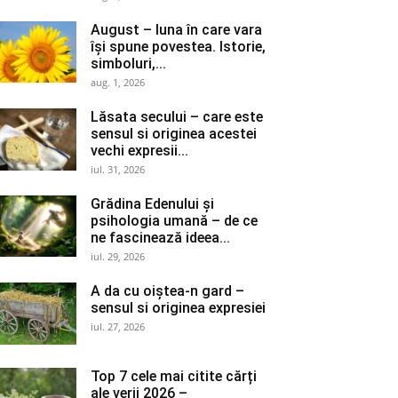
August – luna în care vara
își spune povestea. Istorie,
simboluri,...
aug. 1, 2026
Lăsata secului – care este
sensul si originea acestei
vechi expresii...
iul. 31, 2026
Grădina Edenului și
psihologia umană – de ce
ne fascinează ideea...
iul. 29, 2026
A da cu oiștea-n gard –
sensul si originea expresiei
iul. 27, 2026
Top 7 cele mai citite cărți
ale verii 2026 –