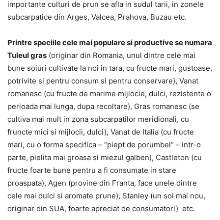
importante culturi de prun se afla in sudul tarii, in zonele
subcarpatice din Arges, Valcea, Prahova, Buzau etc.
Printre speciile cele mai populare si productive se numara
Tuleul gras
(originar din Romania, unul dintre cele mai
bune soiuri cultivate la noi in tara, cu fructe mari, gustoase,
potrivite si pentru consum si pentru conservare), Vanat
romanesc (cu fructe de marime mijlocie, dulci, rezistente o
perioada mai lunga, dupa recoltare), Gras romanesc (se
cultiva mai mult in zona subcarpatilor meridionali, cu
fruncte mici si mijlocii, dulci), Vanat de Italia (cu fructe
mari, cu o forma specifica – “piept de porumbel” – intr-o
parte, pielita mai groasa si miezul galben), Castleton (cu
fructe foarte bune pentru a fi consumate in stare
proaspata), Agen (provine din Franta, face unele dintre
cele mai dulci si aromate prune), Stanley (un soi mai nou,
originar din SUA, foarte apreciat de consumatori) etc.