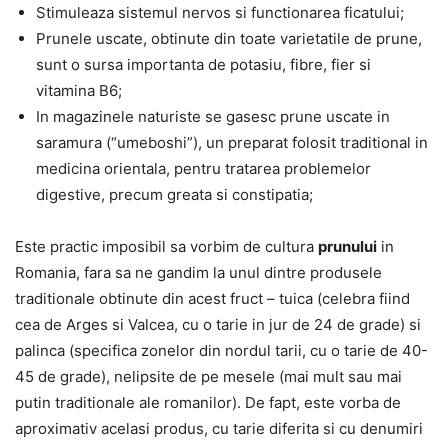
Stimuleaza sistemul nervos si functionarea ficatului;
Prunele uscate, obtinute din toate varietatile de prune,
sunt o sursa importanta de potasiu, fibre, fier si
vitamina B6;
In magazinele naturiste se gasesc prune uscate in
saramura (“umeboshi”), un preparat folosit traditional in
medicina orientala, pentru tratarea problemelor
digestive, precum greata si constipatia;
Este practic imposibil sa vorbim de cultura
prunului
in
Romania, fara sa ne gandim la unul dintre produsele
traditionale obtinute din acest fruct – tuica (celebra fiind
cea de Arges si Valcea, cu o tarie in jur de 24 de grade) si
palinca (specifica zonelor din nordul tarii, cu o tarie de 40-
45 de grade), nelipsite de pe mesele (mai mult sau mai
putin traditionale ale romanilor). De fapt, este vorba de
aproximativ acelasi produs, cu tarie diferita si cu denumiri