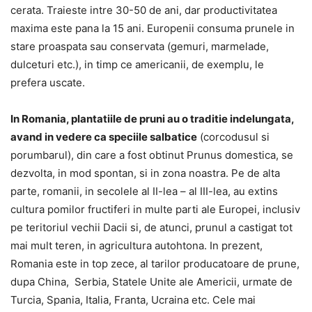
cerata. Traieste intre 30-50 de ani, dar productivitatea
maxima este pana la 15 ani. Europenii consuma prunele in
stare proaspata sau conservata (gemuri, marmelade,
dulceturi etc.), in timp ce americanii, de exemplu, le
prefera uscate.
In Romania, plantatiile de pruni au o traditie indelungata,
avand in vedere ca speciile salbatice
(corcodusul si
porumbarul), din care a fost obtinut Prunus domestica, se
dezvolta, in mod spontan, si in zona noastra. Pe de alta
parte, romanii, in secolele al II-lea – al III-lea, au extins
cultura pomilor fructiferi in multe parti ale Europei, inclusiv
pe teritoriul vechii Dacii si, de atunci, prunul a castigat tot
mai mult teren, in agricultura autohtona. In prezent,
Romania este in top zece, al tarilor producatoare de prune,
dupa China, Serbia, Statele Unite ale Americii, urmate de
Turcia, Spania, Italia, Franta, Ucraina etc. Cele mai