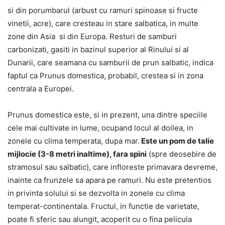
si din porumbarul (arbust cu ramuri spinoase si fructe
vinetii, acre), care cresteau in stare salbatica, in multe
zone din Asia si din Europa. Resturi de samburi
carbonizati, gasiti in bazinul superior al Rinului si al
Dunarii, care seamana cu samburii de prun salbatic, indica
faptul ca Prunus domestica, probabil, crestea si in zona
centrala a Europei.
Prunus domestica este, si in prezent, una dintre speciile
cele mai cultivate in lume, ocupand locul al doilea, in
zonele cu clima temperata, dupa mar.
Este un pom de talie
mijlocie (3-8 metri inaltime), fara spini
(spre deosebire de
stramosul sau salbatic), care infloreste primavara devreme,
inainte ca frunzele sa apara pe ramuri. Nu este pretentios
in privinta solului si se dezvolta in zonele cu clima
temperat-continentala. Fructul, in functie de varietate,
poate fi sferic sau alungit, acoperit cu o fina pelicula