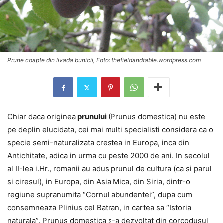
Prune coapte din livada bunicii, Foto: thefieldandtable.wordpress.com
Chiar daca originea
prunului
(Prunus domestica) nu este
pe deplin elucidata, cei mai multi specialisti considera ca o
specie semi-naturalizata crestea in Europa, inca din
Antichitate, adica in urma cu peste 2000 de ani. In secolul
al II-lea i.Hr., romanii au adus prunul de cultura (ca si parul
si ciresul), in Europa, din Asia Mica, din Siria, dintr-o
regiune supranumita “Cornul abundentei”, dupa cum
consemneaza Plinius cel Batran, in cartea sa “Istoria
naturala”. Prunus domestica s-a dezvoltat din corcodusul