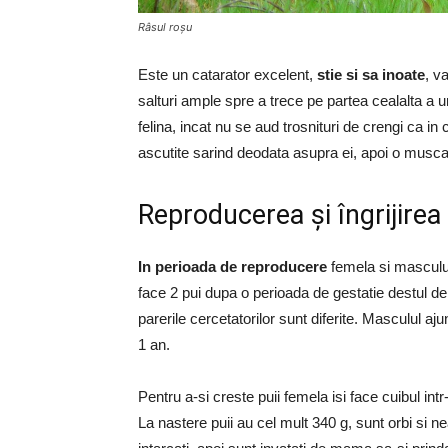
Râsul roșu
Este un catarator excelent,
stie si sa inoate
, v
salturi ample spre a trece pe partea cealalta a 
felina, incat nu se aud trosnituri de crengi ca in
ascutite sarind deodata asupra ei, apoi o musca 
Reproducerea și îngrijirea 
In perioada de reproducere
femela si masculul
face 2 pui dupa o perioada de gestatie destul d
parerile cercetatorilor sunt diferite. Masculul aj
1 an.
Pentru a-si creste puii femela isi face cuibul in
La nastere puii au cel mult 340 g, sunt orbi si n