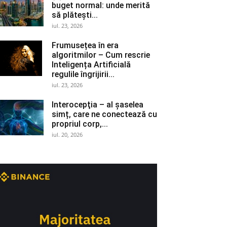
buget normal: unde merită
să plătești...
iul. 23, 2026
Frumusețea în era
algoritmilor – Cum rescrie
Inteligența Artificială
regulile îngrijirii...
iul. 23, 2026
Interocepţia – al șaselea
simț, care ne conectează cu
propriul corp,...
iul. 20, 2026