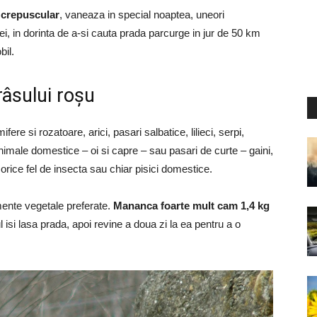
i crepuscular
, vaneaza in special noaptea, uneori
lei, in dorinta de a-si cauta prada parcurge in jur de 50 km
bil.
âsului roșu
re si rozatoare, arici, pasari salbatice, lilieci, serpi,
animale domestice – oi si capre – sau pasari de curte – gaini,
orice fel de insecta sau chiar pisici domestice.
mente vegetale preferate.
Mananca foarte mult cam 1,4 kg
l isi lasa prada, apoi revine a doua zi la ea pentru a o