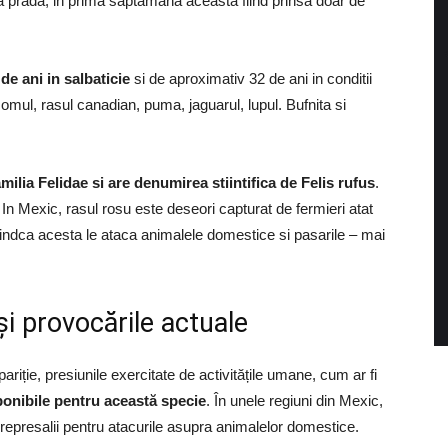
da prada, in prima saptamana aceasta fiind prinsa doar de
de ani in salbaticie
si de aproximativ 32 de ani in conditii
omul, rasul canadian, puma, jaguarul, lupul. Bufnita si
milia Felidae si are denumirea stiintifica de Felis rufus
.
. In Mexic, rasul rosu este deseori capturat de fermieri atat
iindca acesta le ataca animalele domestice si pasarile – mai
i provocările actuale
ariție, presiunile exercitate de activitățile umane, cum ar fi
ponibile pentru această specie
. În unele regiuni din Mexic,
represalii pentru atacurile asupra animalelor domestice.