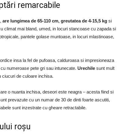
aptări remarcabile
s,
are lungimea de 65-110 cm, greutatea de 4-15,5 kg
si
cu climat mai bland, umed, in locuri stancoase cu zapada si
ubtropicale, pantele golase muntoase, in locuri mlastinoase,
ordice insa la fel de pufoasa, calduroasa si impresioneaza
i, cu numeroase pete gri sau intunecate.
Urechile
sunt mult
 ciucuri de culoare inchisa.
a are o nuanta inchisa, deseori este neagra – acesta fiind si
unt prevazute cu un numar de 30 de dinti foarte ascutiti,
labele sunt inzestrate cu gheare retractabile.
sului roșu