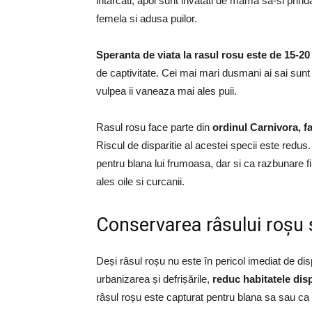
intarcati, apoi sunt invatati de mama sa-si prin
femela si adusa puilor.
Speranta de viata la rasul rosu este de 15-20 
de captivitate. Cei mai mari dusmani ai sai sunt 
vulpea ii vaneaza mai ales puii.
Rasul rosu face parte din
ordinul Carnivora, fa
Riscul de disparitie al acestei specii este redus
pentru blana lui frumoasa, dar si ca razbunare f
ales oile si curcanii.
Conservarea râsului roșu ș
Deși râsul roșu nu este în pericol imediat de disp
urbanizarea și defrișările,
reduc habitatele dis
râsul roșu este capturat pentru blana sa sau ca 