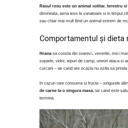
Rasul rosu este un animal solitar, terestru s
dimineata, iarna iese la vanatoare si in timpul zi
sau chiar mai mult fiind un animal extrem de mo
Comportamentul și dieta r
Hrana
sa consta din soareci, veverite, mici mamife
soparle, vidre, iepuri de camp, uneori ataca si 
curcani – iar cand are ocazia nu ezita sa prinda 
In cazuri rare consuma si fructe – singurele ali
de carne la o singura masa
, iar cand este satu
termina.