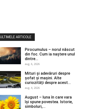
ULTIMELE ARTICOLE
Pirocumulus – norul născut
din foc. Cum ia naștere unul
dintre...
aug. 6, 2026
Mituri și adevăruri despre
șofat și mașini. Alte
curiozități despre acest...
aug. 4, 2026
August – luna în care vara
își spune povestea. Istorie,
simboluri,...