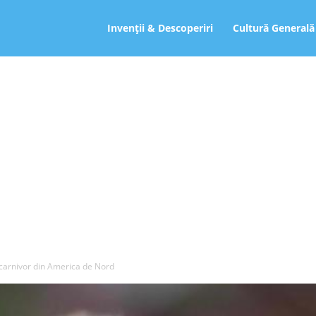
ro
Invenții & Descoperiri
Cultură Generală
l carnivor din America de Nord