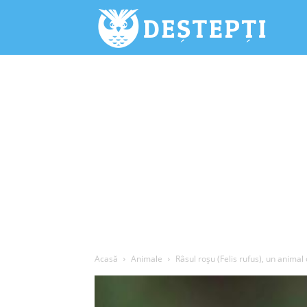
Deștepți.
Acasă
Animale
Râsul roșu (Felis rufus), un anima