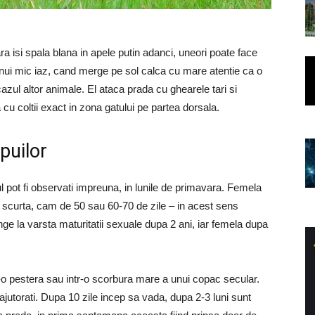
ara isi spala blana in apele putin adanci, uneori poate face
unui mic iaz, cand merge pe sol calca cu mare atentie ca o
 cazul altor animale. El ataca prada cu ghearele tari si
cu coltii exact in zona gatului pe partea dorsala.
puilor
 pot fi observati impreuna, in lunile de primavara. Femela
e scurta, cam de 50 sau 60-70 de zile – in acest sens
unge la varsta maturitatii sexuale dupa 2 ani, iar femela dupa
tr-o pestera sau intr-o scorbura mare a unui copac secular.
eajutorati. Dupa 10 zile incep sa vada, dupa 2-3 luni sunt