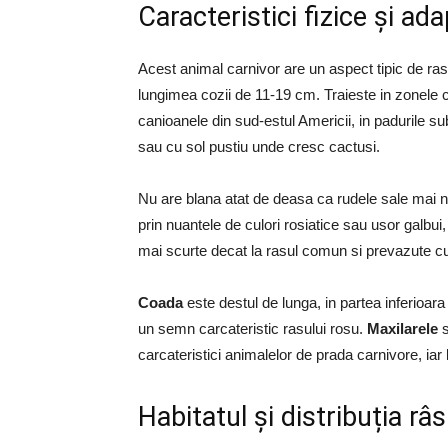
Caracteristici fizice și ad
Acest animal carnivor are un aspect tipic de ra
lungimea cozii de 11-19 cm. Traieste in zonele 
canioanele din sud-estul Americii, in padurile s
sau cu sol pustiu unde cresc cactusi.
Nu are blana atat de deasa ca rudele sale mai n
prin nuantele de culori rosiatice sau usor galbu
mai scurte decat la rasul comun si prevazute cu
Coada
este destul de lunga, in partea inferioar
un semn carcateristic rasului rosu.
Maxilarele
s
carcateristici animalelor de prada carnivore, iar 
Habitatul și distribuția râ