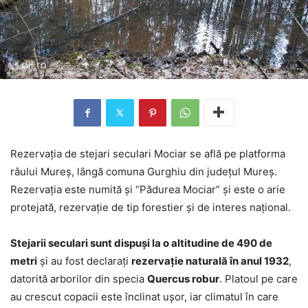
Rezervaţia de stejari seculari Mociar se află pe platforma
râului Mureş, lângă comuna Gurghiu din judeţul Mureş.
Rezervaţia este numită şi “Pădurea Mociar” şi este o arie
protejată, rezervaţie de tip forestier şi de interes naţional.
Stejarii seculari sunt dispuşi la o altitudine de 490 de
metri
şi au fost declaraţi
rezervaţie naturală în anul 1932
,
datorită arborilor din specia
Quercus robur
. Platoul pe care
au crescut copacii este înclinat uşor, iar climatul în care