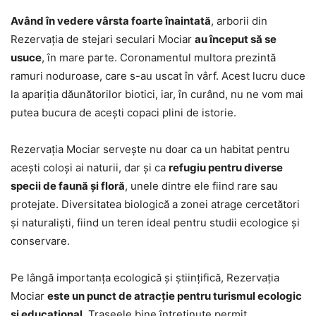
Având în vedere vârsta foarte înaintată
, arborii din
Rezervaţia de stejari seculari Mociar
au început să se
usuce
, în mare parte. Coronamentul multora prezintă
ramuri noduroase, care s-au uscat în vârf. Acest lucru duce
la apariţia dăunătorilor biotici, iar, în curând, nu ne vom mai
putea bucura de aceşti copaci plini de istorie.
Rezervația Mociar servește nu doar ca un habitat pentru
acești coloși ai naturii, dar și ca
refugiu pentru diverse
specii de faună și floră
, unele dintre ele fiind rare sau
protejate. Diversitatea biologică a zonei atrage cercetători
și naturaliști, fiind un teren ideal pentru studii ecologice și
conservare.
Pe lângă importanța ecologică și științifică, Rezervația
Mociar
este un punct de atracție pentru turismul ecologic
și educațional
. Traseele bine întreținute permit