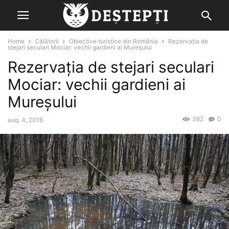
Home
Călătorii
Obiective turistice din România
Rezervația de
stejari seculari Mociar: vechii gardieni ai Mureșului
Rezervația de stejari seculari
Mociar: vechii gardieni ai
Mureșului
382
0
aug. 4, 2016