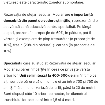
vieţuiesc este caracteristic zonelor submontane.
Rezervaţia de stejari seculari Mociar
are o importanţă
deosebită din punct de vedere ştiinţific
, reprezentând o
adevărată zonă educativă pentru specialişti. Pe lângă
stejari, prezenţi în proporţie de 60%, în pădure, pot fi
văzute şi exemplare de plop tremurător (o proporţie de
10%), frasin (20% din pădure) şi carpen (în proporţie de
10%).
Specialiştii
care au studiat Rezervaţia de stejari seculari
Mociar au păreri împărţite în ceea ce priveşte vârsta
arborilor.
Unii se limitează la 400-500 de ani
, în timp ce
alţii sunt de părere că unii dintre ei au între 700 şi 750 de
ani. Şi înălţimile lor variază de la 15, până la 20 de metri.
Sunt dispuşi câte 10 arbori pe hectar, iar diametrul
trunchiului lor oscilează între 1,5 şi 4 metri.