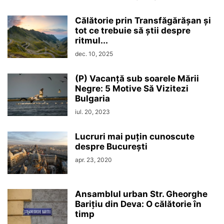
Călătorie prin Transfăgărășan și
tot ce trebuie să știi despre
ritmul...
dec. 10, 2025
(P) Vacanță sub soarele Mării
Negre: 5 Motive Să Vizitezi
Bulgaria
iul. 20, 2023
Lucruri mai puțin cunoscute
despre București
apr. 23, 2020
Ansamblul urban Str. Gheorghe
Barițiu din Deva: O călătorie în
timp