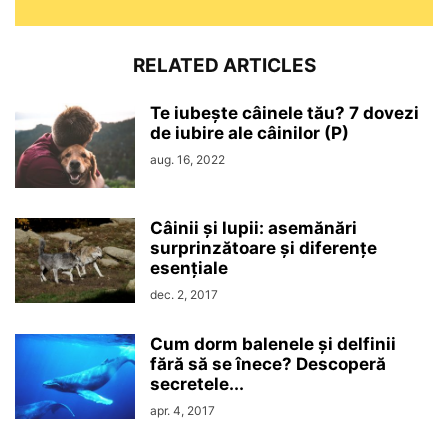
RELATED ARTICLES
Te iubește câinele tău? 7 dovezi
de iubire ale câinilor (P)
aug. 16, 2022
Câinii și lupii: asemănări
surprinzătoare și diferențe
esențiale
dec. 2, 2017
Cum dorm balenele și delfinii
fără să se înece? Descoperă
secretele...
apr. 4, 2017