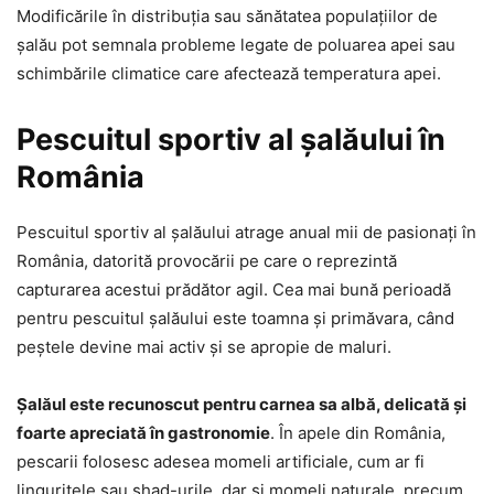
Modificările în distribuția sau sănătatea populațiilor de
șalău pot semnala probleme legate de poluarea apei sau
schimbările climatice care afectează temperatura apei.
Pescuitul sportiv al șalăului în
România
Pescuitul sportiv al șalăului atrage anual mii de pasionați în
România, datorită provocării pe care o reprezintă
capturarea acestui prădător agil. Cea mai bună perioadă
pentru pescuitul șalăului este toamna și primăvara, când
peștele devine mai activ și se apropie de maluri.
Șalăul este recunoscut pentru carnea sa albă, delicată și
foarte apreciată în gastronomie
. În apele din România,
pescarii folosesc adesea momeli artificiale, cum ar fi
lingurițele sau shad-urile, dar și momeli naturale, precum