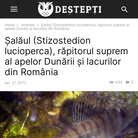
Home
Animale
Șalăul (Stizostedion lucioperca), răpitorul suprem al
apelor Dunării și lacurilor din România
Șalăul (Stizostedion
lucioperca), răpitorul suprem
al apelor Dunării și lacurilor
din România
434
0
ian. 27, 2012