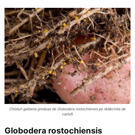
Chisturi galbene produse de Globodera rostochiensis pe rădăcinile de
cartofi
Globodera rostochiensis