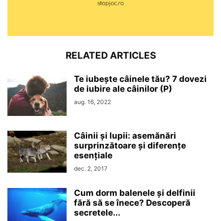
RELATED ARTICLES
Te iubește câinele tău? 7 dovezi
de iubire ale câinilor (P)
aug. 16, 2022
Câinii și lupii: asemănări
surprinzătoare și diferențe
esențiale
dec. 2, 2017
Cum dorm balenele și delfinii
fără să se înece? Descoperă
secretele...