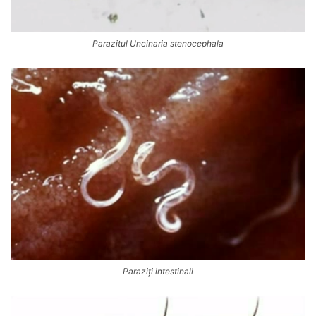
Parazitul Uncinaria stenocephala
Paraziți intestinali