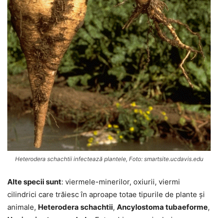
Heterodera schachtii infectează plantele, Foto: smartsite.ucdavis.edu
Alte specii sunt
: viermele-minerilor, oxiurii, viermi
cilindrici care trăiesc în aproape totae tipurile de plante și
animale,
Heterodera schachtii
,
Ancylostoma tubaeforme
,