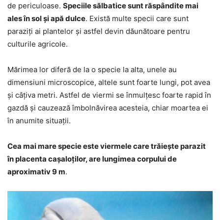
de periculoase.
Speciile sălbatice sunt răspândite mai
ales în sol și apă dulce
. Există multe specii care sunt
paraziți ai plantelor și astfel devin dăunătoare pentru
culturile agricole.
Mărimea lor diferă de la o specie la alta, unele au
dimensiuni microscopice, altele sunt foarte lungi, pot avea
și câțiva metri. Astfel de viermi se înmulțesc foarte rapid în
gazdă și cauzează îmbolnăvirea acesteia, chiar moartea ei
în anumite situații.
Cea mai mare specie este viermele care trăiește parazit
în placenta cașaloților, are lungimea corpului de
aproximativ 9 m
.