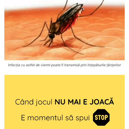
Infecția cu astfel de viermi poate fi transmisă prin înțepăturile țânțarilor