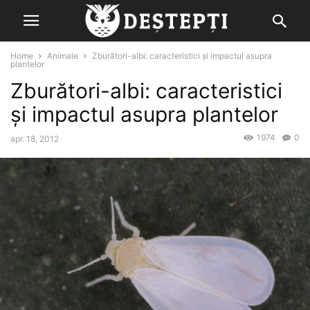
Home
Animale
Zburători-albi: caracteristici și impactul asupra
plantelor
Zburători-albi: caracteristici
și impactul asupra plantelor
1974
0
apr. 18, 2012