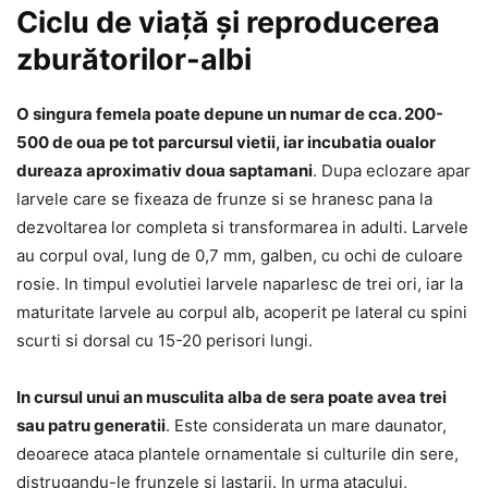
Ciclu de viață și reproducerea
zburătorilor-albi
O singura femela poate depune un numar de cca. 200-
500 de oua pe tot parcursul vietii, iar incubatia oualor
dureaza aproximativ doua saptamani
. Dupa eclozare apar
larvele care se fixeaza de frunze si se hranesc pana la
dezvoltarea lor completa si transformarea in adulti. Larvele
au corpul oval, lung de 0,7 mm, galben, cu ochi de culoare
rosie. In timpul evolutiei larvele naparlesc de trei ori, iar la
maturitate larvele au corpul alb, acoperit pe lateral cu spini
scurti si dorsal cu 15-20 perisori lungi.
In cursul unui an musculita alba de sera poate avea trei
sau patru generatii
. Este considerata un mare daunator,
deoarece ataca plantele ornamentale si culturile din sere,
distrugandu-le frunzele si lastarii. In urma atacului,