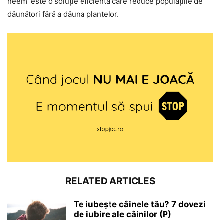
neem, este o soluție eficientă care reduce populațiile de
dăunători fără a dăuna plantelor.
RELATED ARTICLES
Te iubește câinele tău? 7 dovezi
de iubire ale câinilor (P)