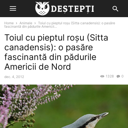
Home
Animale
Toiul cu pieptul roșu (Sitta canadensis): o pasăre
fascinantă din pădurile Americii...
Toiul cu pieptul roșu (Sitta
canadensis): o pasăre
fascinantă din pădurile
Americii de Nord
1328
0
dec. 4, 2012