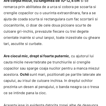
Are corpul micut, cu lungimea de 10-12,4 cm
si se
remarca prin abilitatea de a urca si cobora pe scoarta si
crengile copacilor cu o usurinta extraordinara, fara a se
ajuta de coada scurta si rectangulara cum fac scortarii si
ciocanitorile, ci doar de cele doua picioare scurte de
culoare gri-inchis, prevazute fiecare cu trei degete
orientate inainte si unul ianpoi, toate inzestrate cu gheare
tari, ascutite si curbate.
Are ciocul mic, drept si foarte puternic
, cu ajutorul lui
cauta micile nevertebrate pe trunchiurile si crengile
copacilor sau sparge coaja nucilor pentru a manca miezul
acestora.
Ochii
sunt mari, pozitionati pe partile laterale ale
capului, au irisul de culoare inchisa. In dreptul ochilor
prezinta un desen al penajului, o banda neagra ca o tresa
ce se intinde pana la cioc.
Aceasta iese in evidenta datorita zonei albe de deasupra