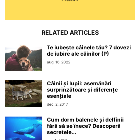
RELATED ARTICLES
Te iubește câinele tău? 7 dovezi
de iubire ale câinilor (P)
aug. 16, 2022
Câinii și lupii: asemănări
surprinzătoare și diferențe
esențiale
dec. 2, 2017
Cum dorm balenele și delfinii
fără să se înece? Descoperă
secretele...