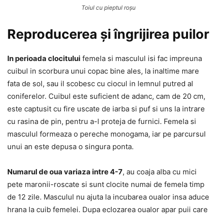
Toiul cu pieptul roșu
Reproducerea și îngrijirea puilor
In perioada clocitului
femela si masculul isi fac impreuna
cuibul in scorbura unui copac bine ales, la inaltime mare
fata de sol, sau il scobesc cu ciocul in lemnul putred al
coniferelor. Cuibul este suficient de adanc, cam de 20 cm,
este captusit cu fire uscate de iarba si puf si uns la intrare
cu rasina de pin, pentru a-l proteja de furnici. Femela si
masculul formeaza o pereche monogama, iar pe parcursul
unui an este depusa o singura ponta.
Numarul de oua variaza intre 4-7
, au coaja alba cu mici
pete maronii-roscate si sunt clocite numai de femela timp
de 12 zile. Masculul nu ajuta la incubarea oualor insa aduce
hrana la cuib femelei. Dupa eclozarea oualor apar puii care