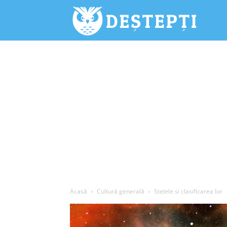
Deștepți.
Acasă
Cultură generală
Stelele si clasificarea lor