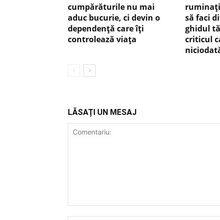
cumpărăturile nu mai
ruminaţ
aduc bucurie, ci devin o
să faci d
dependență care îți
ghidul tă
controlează viața
criticul 
niciodat
LĂSAȚI UN MESAJ