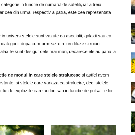
categorie in functie de numarul de sateliti, iar a treia
 iar cea din urma, respectiv a patra, este cea reprezentata
in univers stelele sunt vazute ca asociatii, galaxii sau ca
bcategorii, dupa cum urmeaza: roiuri difuze si roiuri
laxiile sunt desigur cele mai mari, deoarece ele au pana la
ctie de modul in care stelele stralucesc
si astfel avem
nstante, si stelele care variaza ca stralucire, deci stelele
ctie de exploziile care au loc sau in functie de pulsatiile lor.