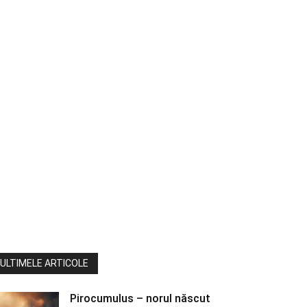
ULTIMELE ARTICOLE
Pirocumulus – norul născut