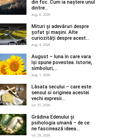
din foc. Cum ia naștere unul
dintre...
aug. 6, 2026
Mituri și adevăruri despre
șofat și mașini. Alte
curiozități despre acest...
aug. 4, 2026
August – luna în care vara
își spune povestea. Istorie,
simboluri,...
aug. 1, 2026
Lăsata secului – care este
sensul si originea acestei
vechi expresii...
iul. 31, 2026
Grădina Edenului și
psihologia umană – de ce
ne fascinează ideea...
iul. 29, 2026