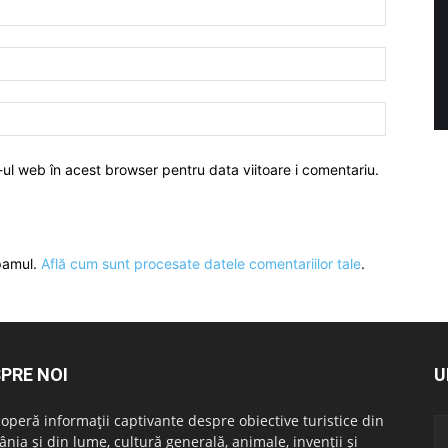
-ul web în acest browser pentru data viitoare i comentariu.
spamul.
Află cum sunt procesate datele comentariilor tale
.
PRE NOI
U
operă informații captivante despre obiective turistice din
nia și din lume, cultură generală, animale, invenții și