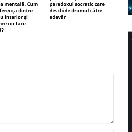
ia mentală. Cum
paradoxul socratic care
iferența dintre
deschide drumul către
u interior și
adevăr
care nu tace
ă?