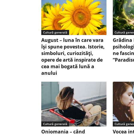
Cultură generală
Cultură gene
August – luna în care vara
Grădina 
își spune povestea. Istorie,
psiholog
simboluri, curiozități,
ne fasci
opere de artă inspirate de
“Paradis
cea mai bogată lună a
anului
Cultură generală
Cultură gene
Oniomania – când
Vocea in