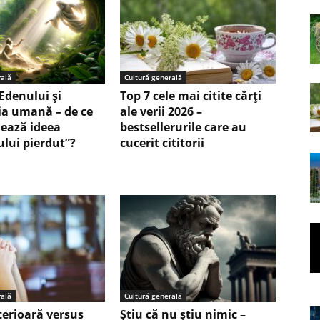
rală
Cultură generală
Edenului și
Top 7 cele mai citite cărți
ia umană – de ce
ale verii 2026 –
nează ideea
bestsellerurile care au
ului pierdut”?
cucerit cititorii
rală
Cultură generală
terioară versus
Ştiu că nu ştiu nimic –