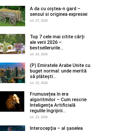
A da cu oiștea-n gard –
sensul si originea expresiei
iul. 27, 2026
Top 7 cele mai citite cărți
ale verii 2026 –
bestsellerurile...
iul. 24, 2026
(P) Emiratele Arabe Unite cu
buget normal: unde merită
să plătești...
iul. 23, 2026
Frumusețea în era
algoritmilor – Cum rescrie
Inteligența Artificială
regulile îngrijirii...
iul. 23, 2026
Interocepţia – al șaselea