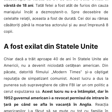
vârstă de 18 ani
. Tatăl fetei a fost atât de furios din cauza
mariajului încât a dezmoştenit-o. Spre deosebire de
celelalte relaţii, aceasta a fost de durată. Cei doi au rămas
căsătoriţi până la moartea actorului şi au avut împreună 8
copii.
A fost exilat din Statele Unite
Chiar dacă a trăit aproape 40 de ani în Statele Unite ale
Americii, nu a devenit niciodată cetăţean american. Din
păcate, datorită filmului „Modern Times” şi-a câştigat
reputaţia de simpatizant comunist. Acest lucru a dus la
punerea sub supraveghere de către FBI iar un om politic a
cerut expulzarea sa.
Acest lucru nu s-a întâmplat, dar în
1952 guvernul american i-a revocat permisul de intrare în
ţară pe când se afla în vacanţă în Anglia
. Reacţia
americanilor l-a făcut să se mute cu tot cu familie în