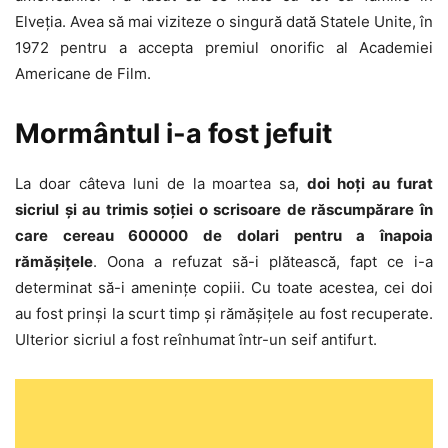
Elveţia. Avea să mai viziteze o singură dată Statele Unite, în
1972 pentru a accepta premiul onorific al Academiei
Americane de Film.
Mormântul i-a fost jefuit
La doar câteva luni de la moartea sa,
doi hoţi au furat
sicriul şi au trimis soţiei o scrisoare de răscumpărare în
care cereau 600000 de dolari pentru a înapoia
rămăşiţele
. Oona a refuzat să-i plătească, fapt ce i-a
determinat să-i ameninţe copiii. Cu toate acestea, cei doi
au fost prinşi la scurt timp şi rămăşiţele au fost recuperate.
Ulterior sicriul a fost reînhumat într-un seif antifurt.