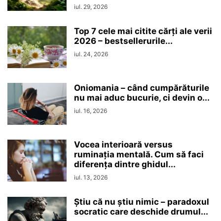
iul. 29, 2026
Top 7 cele mai citite cărți ale verii
2026 – bestsellerurile...
iul. 24, 2026
Oniomania – când cumpărăturile
nu mai aduc bucurie, ci devin o...
iul. 16, 2026
Vocea interioară versus
ruminaţia mentală. Cum să faci
diferența dintre ghidul...
iul. 13, 2026
Ştiu că nu ştiu nimic – paradoxul
socratic care deschide drumul...