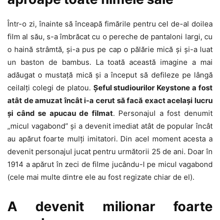
Într-o zi, înainte să înceapă fimările pentru cel de-al doilea
film al său, s-a îmbrăcat cu o pereche de pantaloni largi, cu
o haină strâmtă, şi-a pus pe cap o pălărie mică şi şi-a luat
un baston de bambus. La toată această imagine a mai
adăugat o mustaţă mică şi a început să defileze pe lângă
ceilalţi colegi de platou.
Şeful studiourilor Keystone a fost
atât de amuzat încât i-a cerut să facă exact acelaşi lucru
şi când se apucau de filmat
. Personajul a fost denumit
„micul vagabond” şi a devenit imediat atât de popular încât
au apărut foarte mulţi imitatori. Din acel moment acesta a
devenit personajul jucat pentru următorii 25 de ani. Doar în
1914 a apărut în zeci de filme jucându-l pe micul vagabond
(cele mai multe dintre ele au fost regizate chiar de el).
A devenit milionar foarte