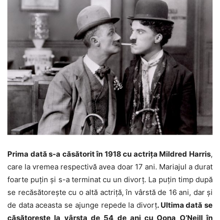
Prima dată s-a căsătorit în 1918 cu actriţa Mildred Harris
,
care la vremea respectivă avea doar 17 ani. Mariajul a durat
foarte puţin şi s-a terminat cu un divorţ. La puţin timp după
se recăsătoreşte cu o altă actriţă, în vârstă de 16 ani, dar şi
de data aceasta se ajunge repede la divorţ
. Ultima dată se
căsătoreşte la vârsta de 54 de ani cu Oona O’Neill în