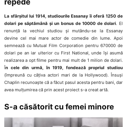
repede
La sfârşitul lui 1914, studiourile Essanay îi oferă 1250 de
dolari pe săptămână şi un bonus de 10000 de dolari
. El
renunţă la vechiul studiou şi mutându-se la Essanay
devine cel mai mare actor de comedie din lume. Apoi
semnează cu Mutual Film Corporation pentru 670000 de
dolari pe an iar ulterior cu First National, unde îşi asumă
realizarea a opt filme pentru mai mult de 1 milion de dolari.
Î
n cele din urmă, în 1919, fondează propriul studiou
(împreună cu câţiva actori mari de la Hollywood). Însuşi
Chaplin recunoaşte că a făcut pasul acesta pentru bani, dar
avea mulţumirea că prin acest proiect s-a creat artă.
S-a căsătorit cu femei minore