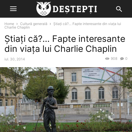
Home
Cultură generală
Ştiaţi că?… Fapte interesante din viața lui
Charlie Chaplin
Ştiaţi că?… Fapte interesante
din viața lui Charlie Chaplin
908
0
iul. 30, 2014