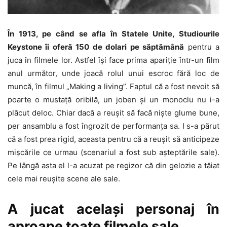
În 1913, pe când se afla în Statele Unite, Studiourile
Keystone îi oferă 150 de dolari pe săptămână
pentru a
juca în filmele lor. Astfel îşi face prima apariţie într-un film
anul următor, unde joacă rolul unui escroc fără loc de
muncă, în filmul „Making a living”. Faptul că a fost nevoit să
poarte o mustaţă oribilă, un joben şi un monoclu nu i-a
plăcut deloc. Chiar dacă a reuşit să facă nişte glume bune,
per ansamblu a fost îngrozit de performanţa sa. I s-a părut
că a fost prea rigid, aceasta pentru că a reuşit să anticipeze
mişcările ce urmau (scenariul a fost sub aşteptările sale).
Pe lângă asta el l-a acuzat pe regizor că din gelozie a tăiat
cele mai reuşite scene ale sale.
A jucat acelaşi personaj în
aproape toate filmele sale