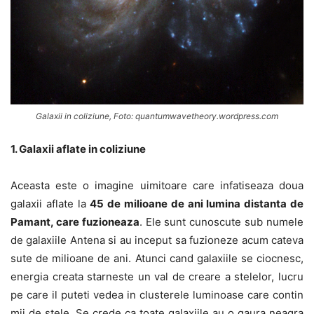
Galaxii in coliziune, Foto: quantumwavetheory.wordpress.com
1. Galaxii aflate in coliziune
Aceasta este o imagine uimitoare care infatiseaza doua
galaxii aflate la
45 de milioane de ani lumina distanta de
Pamant, care fuzioneaza
. Ele sunt cunoscute sub numele
de galaxiile Antena si au inceput sa fuzioneze acum cateva
sute de milioane de ani. Atunci cand galaxiile se ciocnesc,
energia creata starneste un val de creare a stelelor, lucru
pe care il puteti vedea in clusterele luminoase care contin
mii de stele. Se crede ca toate galaxiile au o gaura neagra