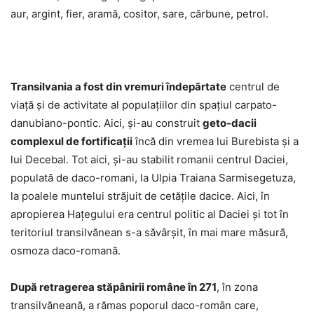
aur, argint, fier, aramă, cositor, sare, cărbune, petrol.
Transilvania a fost din vremuri îndepărtate
centrul de
viaţă şi de activitate al populaţiilor din spaţiul carpato-
danubiano-pontic. Aici, şi-au construit
geto-dacii
complexul de fortificaţii
încă din vremea lui Burebista şi a
lui Decebal. Tot aici, şi-au stabilit romanii centrul Daciei,
populată de daco-romani, la Ulpia Traiana Sarmisegetuza,
la poalele muntelui străjuit de cetăţile dacice. Aici, în
apropierea Hațegului era centrul politic al Daciei şi tot în
teritoriul transilvănean s-a săvârşit, în mai mare măsură,
osmoza daco-romană.
După retragerea stăpânirii române în 271
, în zona
transilvăneană, a rămas poporul daco-român care,