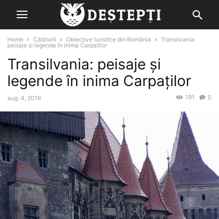
Home
Călătorii
Obiective turistice din România
Transilvania:
peisaje și legende în inima Carpaților
Transilvania: peisaje și
legende în inima Carpaților
191
0
aug. 4, 2016