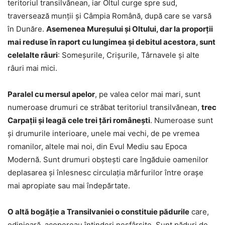
teritoriul transilvănean, iar Oltul curge spre sud,
traversează munţii şi Câmpia Română, după care se varsă
în Dunăre.
Asemenea Mureşului şi Oltului, dar la proporţii
mai reduse în raport cu lungimea şi debitul acestora, sunt
celelalte râuri
: Someșurile, Crișurile, Târnavele şi alte
râuri mai mici.
Paralel cu mersul apelor
, pe valea celor mai mari, sunt
numeroase drumuri ce străbat teritoriul transilvănean,
trec
Carpaţii şi leagă cele trei ţări româneşti
. Numeroase sunt
şi drumurile interioare, unele mai vechi, de pe vremea
romanilor, altele mai noi, din Evul Mediu sau Epoca
Modernă. Sunt drumuri obşteşti care îngăduie oamenilor
deplasarea şi înlesnesc circulaţia mărfurilor între oraşe
mai apropiate sau mai îndepărtate.
O altă bogăţie a Transilvaniei o constituie pădurile
care,
odinioară, acopereau întinderi nesfârşite. Sunt păduri de