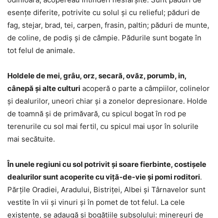
esenţe diferite, potrivite cu solul şi cu relieful; păduri de
fag, stejar, brad, tei, carpen, frasin, paltin; păduri de munte,
de coline, de podiş şi de câmpie. Pădurile sunt bogate în
tot felul de animale.
Holdele de mei, grâu, orz, secară, ovăz, porumb, in,
cânepă şi alte culturi
acoperă o parte a câmpiilor, colinelor
şi dealurilor, uneori chiar şi a zonelor depresionare. Holde
de toamnă şi de primăvară, cu spicul bogat în rod pe
terenurile cu sol mai fertil, cu spicul mai uşor în solurile
mai secătuite.
În unele regiuni cu sol potrivit şi soare fierbinte, costişele
dealurilor sunt acoperite cu viţă-de-vie şi pomi roditori
.
Părţile Oradiei, Aradului, Bistriţei, Albei şi Târnavelor sunt
vestite în vii şi vinuri şi în pomet de tot felul. La cele
existente, se adaugă şi bogăţiile subsolului: minereuri de