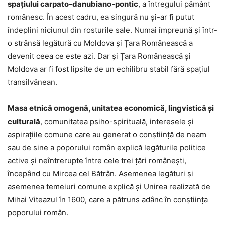
spaţiului carpato-danubiano-pontic
, a întregului pământ
românesc. În acest cadru, ea singură nu şi-ar fi putut
îndeplini niciunul din rosturile sale. Numai împreună şi într-
o strânsă legătură cu Moldova şi Țara Românească a
devenit ceea ce este azi. Dar şi Țara Românească şi
Moldova ar fi fost lipsite de un echilibru stabil fără spaţiul
transilvănean.
Masa etnică omogenă, unitatea economică, lingvistică şi
culturală
, comunitatea psiho-spirituală, interesele şi
aspiraţiile comune care au generat o conştiinţă de neam
sau de sine a poporului român explică legăturile politice
active şi neîntrerupte între cele trei ţări româneşti,
începând cu Mircea cel Bătrân. Asemenea legături şi
asemenea temeiuri comune explică şi Unirea realizată de
Mihai Viteazul în 1600, care a pătruns adânc în conştiinţa
poporului român.