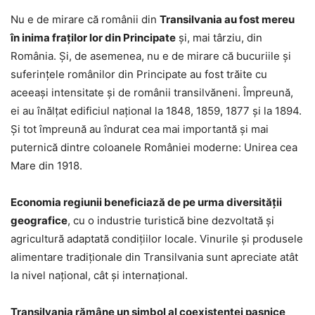
Nu e de mirare că românii din
Transilvania au fost mereu
în inima fraţilor lor din Principate
şi, mai târziu, din
România. Şi, de asemenea, nu e de mirare că bucuriile şi
suferinţele românilor din Principate au fost trăite cu
aceeaşi intensitate şi de românii transilvăneni. Împreună,
ei au înălţat edificiul naţional la 1848, 1859, 1877 şi la 1894.
Şi tot împreună au îndurat cea mai importantă şi mai
puternică dintre coloanele României moderne: Unirea cea
Mare din 1918.
Economia regiunii beneficiază de pe urma diversității
geografice
, cu o industrie turistică bine dezvoltată și
agricultură adaptată condițiilor locale. Vinurile și produsele
alimentare tradiționale din Transilvania sunt apreciate atât
la nivel național, cât și internațional.
Transilvania rămâne un simbol al coexistenței pașnice