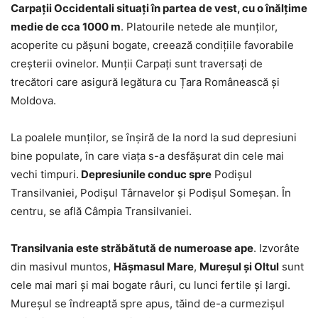
Carpaţii Occidentali situaţi în partea de vest, cu o înălţime
medie de cca 1000 m
. Platourile netede ale munţilor,
acoperite cu păşuni bogate, creează condiţiile favorabile
creşterii ovinelor. Munţii Carpaţi sunt traversaţi de
trecători care asigură legătura cu Țara Românească şi
Moldova.
La poalele munţilor, se înşiră de la nord la sud depresiuni
bine populate, în care viaţa s-a desfăşurat din cele mai
vechi timpuri.
Depresiunile conduc spre
Podişul
Transilvaniei, Podişul Târnavelor şi Podişul Someșan. În
centru, se află Câmpia Transilvaniei.
Transilvania este străbătută de numeroase ape
. Izvorâte
din masivul muntos,
Hășmasul Mare
,
Mureșul şi Oltul
sunt
cele mai mari şi mai bogate râuri, cu lunci fertile şi largi.
Mureșul se îndreaptă spre apus, tăind de-a curmezişul