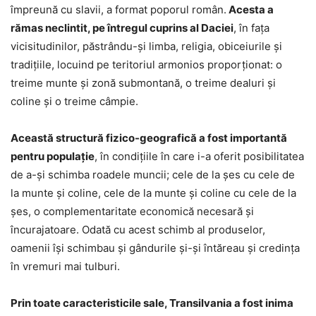
împreună cu slavii, a format poporul român.
Acesta a
rămas neclintit, pe întregul cuprins al Daciei
, în fața
vicisitudinilor, păstrându-şi limba, religia, obiceiurile şi
tradiţiile, locuind pe teritoriul armonios proporţionat: o
treime munte şi zonă submontană, o treime dealuri şi
coline şi o treime câmpie.
Această structură fizico-geografică a fost importantă
pentru populaţie
, în condiţiile în care i-a oferit posibilitatea
de a-şi schimba roadele muncii; cele de la şes cu cele de
la munte şi coline, cele de la munte şi coline cu cele de la
şes, o complementaritate economică necesară şi
încurajatoare. Odată cu acest schimb al produselor,
oamenii îşi schimbau şi gândurile şi-şi întăreau şi credinţa
în vremuri mai tulburi.
Prin toate caracteristicile sale, Transilvania a fost inima