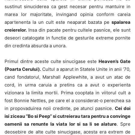
sustinut sinuciderea ca gest necesar pentru mantuire in
marea lor majoritate, invingand opinia conform careia
apartenenta la un cult este neaparat bazata pe
spalarea
creierelor.
Insa din pacate pentru cultele pasnice, ele sunt
deseori catalogate in functie de gesturile extreme pornite
din credinta absurda a unora.
Primul dintre aceste culte sinucigase este
Heaven’s Gate
(Poarta Cerului).
Cultul a aparut in Statele Unite in anii ’70,
cand fondatorul, Marshall Applewhite, a avut un atac de
cord, in urma caruia a pretins ca a avut o experienta
vizionara la limita mortii. Prima cooptata in viitorul cult a
fost Bonnie Nettles, pe care el a considerat-o perechea sa
in propovaduirea noii credinte, pe atunci pasnice.
Cei doi
isi ziceau “Bo si Peep” si cutreierau tara pentru a convinge
oamenii sa renunte la viata lor si sa li se alature
. Spre
deosebire de alte culte sinucigase, acesta era extrem de