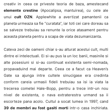
creativ in ceea ce priveste teoria de baza, amestecand
elemente crestine
(Apocalipsa, mantuirea), cu cele ale
unui
cult OZN
. Applewhite a avertizat pamantenii ca
planeta urmeaza sa fie “curatata”, iar toti cei care doreau sa
se salveze trebuiau sa renunte la orice atasament pentru
aceasta planeta pentru a scapa de viata dezumanizanta.
Cateva zeci de oameni chiar s-au alturat acestui cult, multi
dintre ei intelectuali. Ei si-au pus la un loc banii, masinile si
alte posesiuni si si-au continuat existenta semi-nomada,
propavaduind mai departe. Ceea ce a facut ca Heaven’s
Gate sa ajunga intre cultele sinucigase era credinta
conform careia urmasii fideli trebuiau sa isi ia viata la
trecerea cometei Hale-Bopp, pentru a trece intr-un nou
nivel de existenta, o nava extraterestra urmand sa ii
escorteze pana acolo. Cultul a socat lumea in 1997, cand
39 de membri au fost gasiti morti
intr-o casa inchiriata.