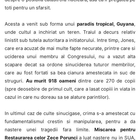
toti pentru un sfarsit.
Acesta a venit sub forma unui
paradis tropical, Guyana
,
unde cultul a inchiriat un teren. Traiul a decurs relativ
linistit sub tutela autoritara a initiatorului. Intre timp, Jones,
care era acuzat de mai multe fapte necurate, printre care si
uciderea unui membru al Congresului, nu a vazut alta
scapare decat sa ordone sinuciderea tuturor membrilor,
care au fost fortati sa bea cianura amestecata in suc de
struguri.
Au murit 918 oameni
dintre care 270 de copii
(spre deosebire de primul cult, care a lasat copiii in viata in
cazul in care nu doreau sa se alature parintilor).
In ultimul caz de culte sinucigase, crima s-a amestecat cu
fundamentalismul crestin si manipularea, pentru a da
nastere unei tragedii fara limite.
Miscarea pentru
Restaurarea celor Zece Porunci
a luat nastere nu in SUA,