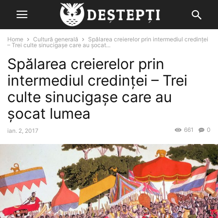
Home
Cultură generală
Spălarea creierelor prin intermediul credinţei
– Trei culte sinucigaşe care au şocat...
Spălarea creierelor prin
intermediul credinţei – Trei
culte sinucigaşe care au
şocat lumea
661
0
ian. 2, 2017