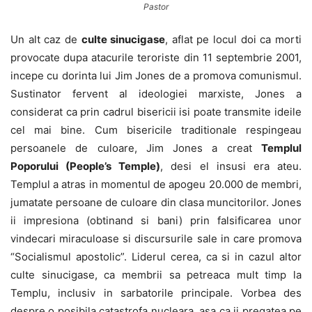
Pastor
Un alt caz de
culte sinucigase
, aflat pe locul doi ca morti
provocate dupa atacurile teroriste din 11 septembrie 2001,
incepe cu dorinta lui Jim Jones de a promova comunismul.
Sustinator fervent al ideologiei marxiste, Jones a
considerat ca prin cadrul bisericii isi poate transmite ideile
cel mai bine. Cum bisericile traditionale respingeau
persoanele de culoare, Jim Jones a creat
Templul
Poporului (People’s Temple)
, desi el insusi era ateu.
Templul a atras in momentul de apogeu 20.000 de membri,
jumatate persoane de culoare din clasa muncitorilor. Jones
ii impresiona (obtinand si bani) prin falsificarea unor
vindecari miraculoase si discursurile sale in care promova
“Socialismul apostolic”. Liderul cerea, ca si in cazul altor
culte sinucigase, ca membrii sa petreaca mult timp la
Templu, inclusiv in sarbatorile principale. Vorbea des
despre o posibila catastrofa nucleara, asa ca ii pregatea pe