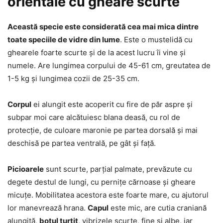
orientale cu gheare scurte
Această specie este considerată cea mai mica dintre
toate speciile de vidre din lume
. Este o mustelidă cu
ghearele foarte scurte și de la acest lucru îi vine și
numele. Are lungimea corpului de 45-61 cm, greutatea de
1-5 kg și lungimea cozii de 25-35 cm.
Corpul
ei alungit este acoperit cu fire de păr aspre și
subpar moi care alcătuiesc blana deasă, cu rol de
protecție, de culoare maronie pe partea dorsală și mai
deschisă pe partea ventrală, pe gât și față.
Picioarele
sunt scurte, parțial palmate, prevăzute cu
degete destul de lungi, cu pernițe cărnoase și gheare
micuțe. Mobilitatea acestora este foarte mare, cu ajutorul
lor manevrează hrana.
Capul
este mic, are cutia craniană
alungită,
botul turtit
, vibrizele scurte, fine și albe, iar