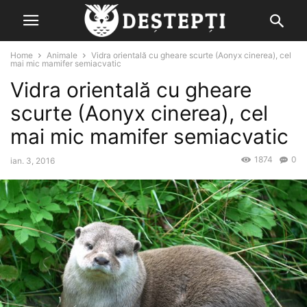
Home
Animale
Vidra orientală cu gheare scurte (Aonyx cinerea), cel
mai mic mamifer semiacvatic
Vidra orientală cu gheare
scurte (Aonyx cinerea), cel
mai mic mamifer semiacvatic
1874
0
ian. 3, 2016