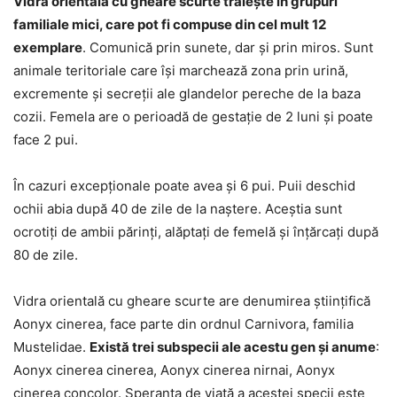
Vidra orientală cu gheare scurte trăiește în grupuri
familiale mici, care pot fi compuse din cel mult 12
exemplare
. Comunică prin sunete, dar și prin miros. Sunt
animale teritoriale care își marchează zona prin urină,
excremente și secreții ale glandelor pereche de la baza
cozii. Femela are o perioadă de gestație de 2 luni și poate
face 2 pui.
În cazuri excepționale poate avea și 6 pui. Puii deschid
ochii abia după 40 de zile de la naștere. Aceștia sunt
ocrotiți de ambii părinți, alăptați de femelă și înțărcați după
80 de zile.
Vidra orientală cu gheare scurte are denumirea științifică
Aonyx cinerea, face parte din ordnul Carnivora, familia
Mustelidae.
Există trei subspecii ale acestu gen și anume
:
Aonyx cinerea cinerea, Aonyx cinerea nirnai, Aonyx
cinerea concolor. Speranța de viață a acestei specii este