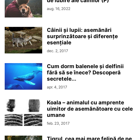
de iubire ale câinilor (P)
aug. 16, 2022
Câinii și lupii: asemănări
surprinzătoare și diferențe
esențiale
dec. 2, 2017
Cum dorm balenele și delfinii
fără să se înece? Descoperă
secretele...
apr. 4, 2017
Koala – animalul cu amprente
uimitor de asemănătoare cu cele
umane
feb. 23, 2017
Tigrul, cea mai mare felină de pe