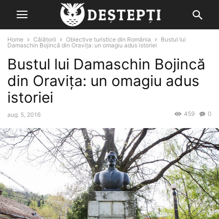
Home
Călătorii
Obiective turistice din România
Bustul lui
Damaschin Bojincă din Oravița: un omagiu adus istoriei
Bustul lui Damaschin Bojincă
din Oravița: un omagiu adus
istoriei
459
0
aug. 5, 2016