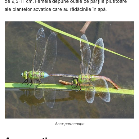
de 9,5-11 cm. Femela depune ouăle pe părțile plutitoare
ale plantelor acvatice care au rădăcinile în apă.
Anax parthenope