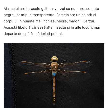
Masculul are toracele galben-verzui cu numeroase pete
negre, iar aripile transparente. Femela are un colorit al
corpului în nuanțe mai închise, negre, maronii, verzui.
Această libelulă vânează alte insecte și în alte locuri, mai
departe de apă, în păduri și poieni.