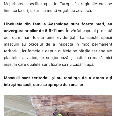
Majoritatea speciilor apar în Europa, în regiunile cu ape
line, cu lacuri, iazuri cu multă vegetație acvatică.
Libelulele din familia Aeshnidae sunt foarte mari, au
anvergura aripilor de 6,5-11 cm
. În vârful capului prezintă
doi ochi mari foarte bine evidențiați. La aceste specii
masculii au obiceiul de a inspecta în mod permanent
teritoriul, iar femelele depun ouălele pe părțile aeriene ale
plantelor acvatice, le secționează și astfel creează mici
nișe, în care ouălele sunt fixate să nu cadă în apă.
Masculii sunt teritoriali și au tendința de a ataca alți
intruși masculi, care se apropie de zona lor
.