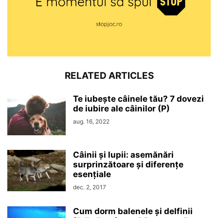
RELATED ARTICLES
Te iubește câinele tău? 7 dovezi
de iubire ale câinilor (P)
aug. 16, 2022
Câinii și lupii: asemănări
surprinzătoare și diferențe
esențiale
dec. 2, 2017
Cum dorm balenele și delfinii