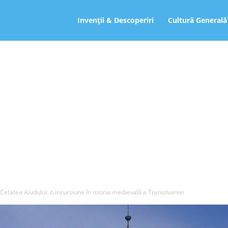
ro
Invenții & Descoperiri
Cultură Generală
Cetatea Aiudului: o incursiune în istoria medievală a Transilvaniei