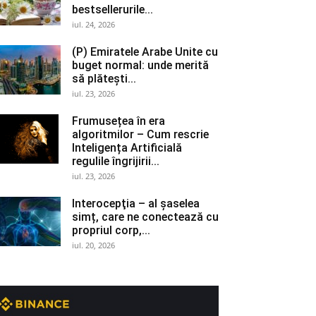
bestsellerurile...
iul. 24, 2026
(P) Emiratele Arabe Unite cu
buget normal: unde merită
să plătești...
iul. 23, 2026
Frumusețea în era
algoritmilor – Cum rescrie
Inteligența Artificială
regulile îngrijirii...
iul. 23, 2026
Interocepţia – al șaselea
simț, care ne conectează cu
propriul corp,...
iul. 20, 2026