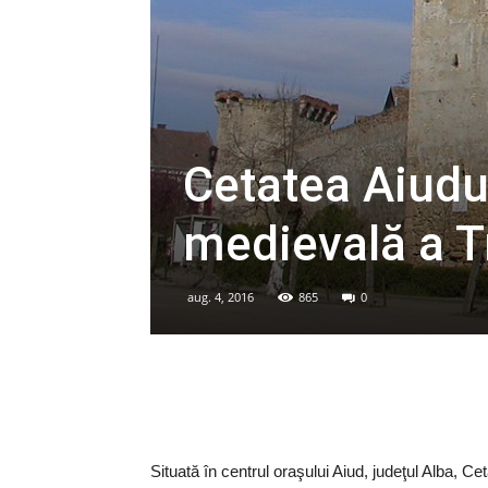
Cetatea Aiudul
medievală a T
aug. 4, 2016
865
0
Situată în centrul oraşului Aiud, judeţul Alba, Ce