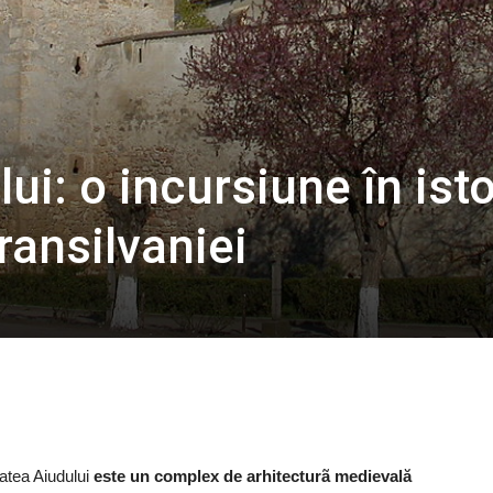
ui: o incursiune în isto
ransilvaniei
tatea Aiudului
este un complex de arhitecturã medievală