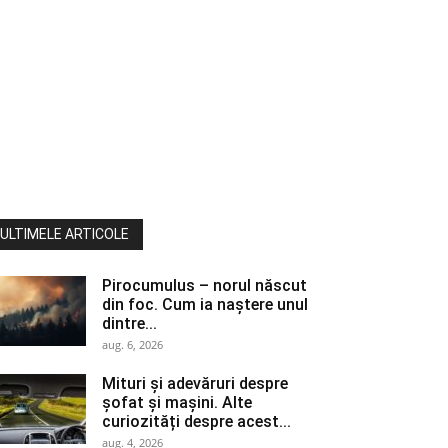
ULTIMELE ARTICOLE
Pirocumulus – norul născut
din foc. Cum ia naștere unul
dintre...
aug. 6, 2026
Mituri și adevăruri despre
șofat și mașini. Alte
curiozități despre acest...
aug. 4, 2026