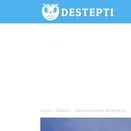
Deștepți.
Acasă
Călătorii
Obiective turistice din România