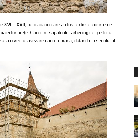
le XVI – XVII
, perioadă în care au fost extinse zidurile ce
tualei fortăreţe. Conform săpăturilor arheologice, pe locul
e afla o veche aşezare daco-romană, datând din secolul al