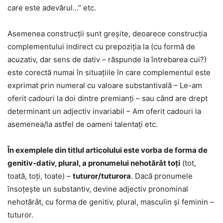
care este adevărul…” etc.
Asemenea construcții sunt greșite, deoarece construcția
complementului indirect cu prepoziția la (cu formă de
acuzativ, dar sens de dativ – răspunde la întrebarea cui?)
este corectă numai în situațiile în care complementul este
exprimat prin numeral cu valoare substantivală – Le-am
oferit cadouri la doi dintre premianți – sau când are drept
determinant un adjectiv invariabil – Am oferit cadouri la
asemenea/la astfel de oameni talentați etc.
În exemplele din titlul articolului este vorba de forma de
genitiv-dativ, plural, a pronumelui nehotărât toți
(tot,
toată, toți, toate) –
tuturor/tuturora
. Dacă pronumele
însoțește un substantiv, devine adjectiv pronominal
nehotărât, cu forma de genitiv, plural, masculin și feminin –
tuturor.