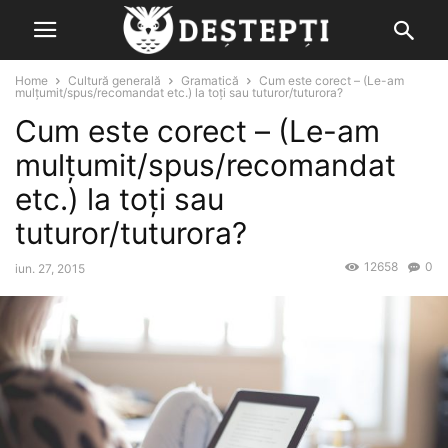
Home
Cultură generală
Gramatică
Cum este corect – (Le-am
mulţumit/spus/recomandat etc.) la toţi sau tuturor/tuturora?
Cum este corect – (Le-am
mulţumit/spus/recomandat
etc.) la toţi sau
tuturor/tuturora?
12658
0
iun. 27, 2015