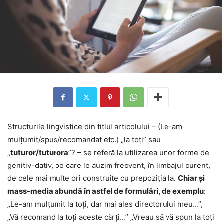
Structurile lingvistice din titlul articolului – (Le-am
mulțumit/spus/recomandat etc.) „la toți” sau
„
tuturor/tuturora
”? – se referă la utilizarea unor forme de
genitiv-dativ, pe care le auzim frecvent, în limbajul curent,
de cele mai multe ori construite cu prepoziția la.
Chiar și
mass-media abundă în astfel de formulări, de exemplu
:
„Le-am mulțumit la toți, dar mai ales directorului meu…”,
„Vă recomand la toți aceste cărți…” „Vreau să vă spun la toți