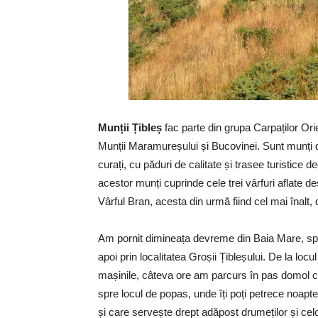
Munții Țibleș
fac parte din grupa Carpaților Ori
Munții Maramureșului și Bucovinei. Sunt munți de
curați, cu păduri de calitate și trasee turistice 
acestor munți cuprinde cele trei vârfuri aflate de
Vârful Bran, acesta din urmă fiind cel mai înalt,
Am pornit dimineața devreme din Baia Mare, spr
apoi prin localitatea Groșii Țibleșului. De la lo
mașinile, câteva ore am parcurs în pas domol c
spre locul de popas, unde îți poți petrece noapte
și care servește drept adăpost drumeților și celo