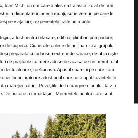
ui
, Ioan Mich, un om care a ales să trăiască izolat de mai
sturi rudimentare în acești munți, scrie versuri pe care le
espre viața lui și experiențele trăite pe munte.
iu, a fost pentru relaxare, odihnă, plimbări prin pădure,
 de ciuperci. Ciupercile culese de unii harnici ai grupului
i, deși preparată cu adaosuri extrem de sărace, de-abia niște
 Alături de prăjiturile cu mere aduse de-acasă de-un membru al
 îndestulătoare și delicioasă. Apusul soarelui pe care l-am
onei înconjurătoare a fost unul care ne-a oprit cuvintele în
ața măreției naturii. Poveștile de la marginea focului, târziu
te. De bucurie a împărtășirii. Momentele pentru care sunt