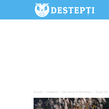
Deștepți.
Acasă
Călătorii
De vizitat în România
Două zile