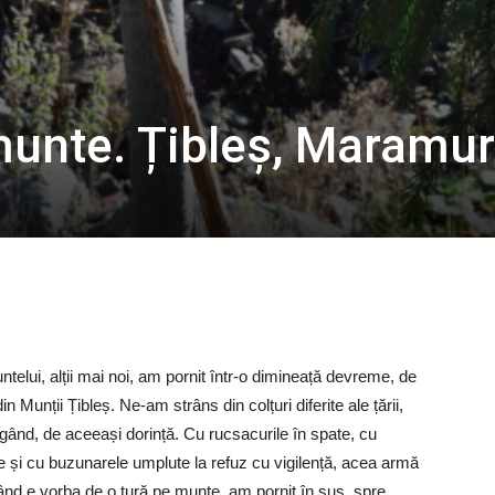
munte. Țibleș, Maramur
telui, alții mai noi, am pornit într-o dimineață devreme, de
n Munții Țibleș. Ne-am strâns din colțuri diferite ale țării,
gând, de aceeași dorință. Cu rucsacurile în spate, cu
e și cu buzunarele umplute la refuz cu vigilență, acea armă
nd e vorba de o tură pe munte, am pornit în sus, spre