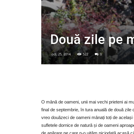
Două zile pe 
oct. 25, 2014
522
0
O mână de oameni, unii mai vechi prieteni ai mun
final de septembrie, în tura anuală de două zile di
vreo douăzeci de oameni mânați toți de același 
sufletele dornice de natură și de oameni aproap
de apărare pe care n-o uităm niciodată acasă câ