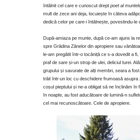
întâlnit cel care e cunoscut drept
poet al muntel
mult de zece ani deja, locuiește în câteva adăpo
dedică celor pe care-i întâlnește, povestindu-le d
După-amiaza pe munte, după ce-am ajuns la refug
spre Grădina Zânelor din apropiere sau vânătoare
le-am pregătit într-o tocăniță ce s-a dovedit a f
praf de sare și-un strop de ulei, deliciul turei.
grupului și savurate de alți membri, seara a fost
trăit într-un loc cu deschidere frumoasă asupra z
coșul pieptului și ne-a obligat să ne înclinăm în f
în noapte, au fost aducătoare de lumină-n sufle
cel mai recunoscătoare. Cele de apropiere.