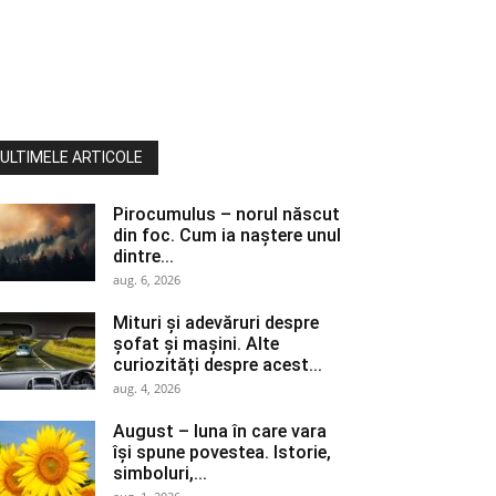
ULTIMELE ARTICOLE
Pirocumulus – norul născut
din foc. Cum ia naștere unul
dintre...
aug. 6, 2026
Mituri și adevăruri despre
șofat și mașini. Alte
curiozități despre acest...
aug. 4, 2026
August – luna în care vara
își spune povestea. Istorie,
simboluri,...