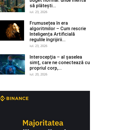
buget normal: unde merită
să plătești...
iul. 23, 2026
Frumusețea în era
algoritmilor – Cum rescrie
Inteligența Artificială
regulile îngrijirii...
iul. 23, 2026
Interocepţia – al șaselea
simț, care ne conectează cu
propriul corp,...
iul. 20, 2026