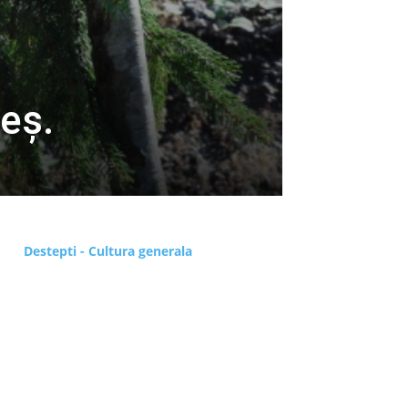
eș.
Destepti - Cultura generala