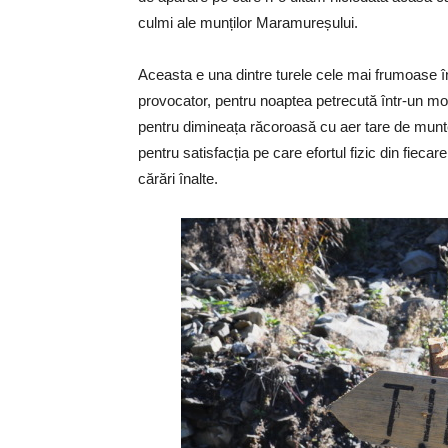
culmi ale munților Maramureșului.
Aceasta e una dintre turele cele mai frumoase î
provocator, pentru noaptea petrecută într-un mod
pentru dimineața răcoroasă cu aer tare de munte,
pentru satisfacția pe care efortul fizic din fieca
cărări înalte.