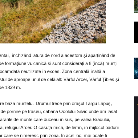
entali, închizând latura de nord a acestora și aparținând de
 formațiune vulcanică și sunt considerați a fi (încă) munți
deocamdată neutilizate în exces. Zona centrală înaltă a
stul de aproape unul de celălalt: Vârful Arcer, Vârful Țibleș și
 de 1839 m.
e baza muntelui. Drumul trece prin orașul Târgu Lăpuș,
cul de pornire pe traseu, cabana Ocolului Silvic unde am lăsat
ărările de munte care duceau în sus, pe valea Bradului,
a, refugiul Arcer. O căsuță mică, de lemn, în mijlocul pădurii
r care se nimeresc prin zonă. În acel loc, mai poate fi