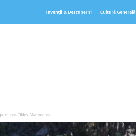
ro
Invenții & Descoperiri
Cultură Generală
 pe munte. Țibleș, Maramureș.