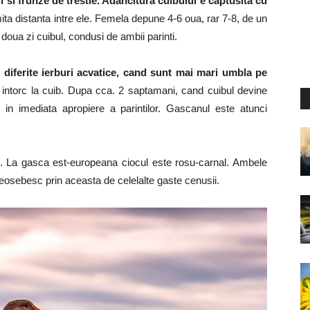
ri si frunze de trestie. Adancitura cuibului e captusita cu
ita distanta intre ele. Femela depune 4-6 oua, rar 7-8, de un
 doua zi cuibul, condusi de ambii parinti.
a, diferite ierburi acvatice, cand sunt mai mari umbla pe
 intorc la cuib. Dupa cca. 2 saptamani, cand cuibul devine
 in imediata apropiere a parintilor. Gascanul este atunci
. La gasca est-europeana ciocul este rosu-carnal. Ambele
deosebesc prin aceasta de celelalte gaste cenusii.