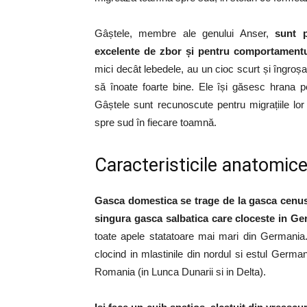
Gâștele, membre ale genului Anser,
sunt p
excelente de zbor și pentru comportamentu
mici decât lebedele, au un cioc scurt și îngroșat
să înoate foarte bine. Ele își găsesc hrana p
Gâștele sunt recunoscute pentru migrațiile lor
spre sud în fiecare toamnă.
Caracteristicile anatomic
Gasca domestica se trage de la gasca cenusi
singura gasca salbatica care cloceste in G
toate apele statatoare mai mari din Germania.
clocind in mlastinile din nordul si estul German
Romania (in Lunca Dunarii si in Delta).