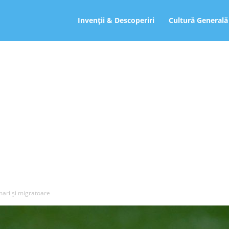
ro
Invenții & Descoperiri
Cultură Generală
mari și migratoare