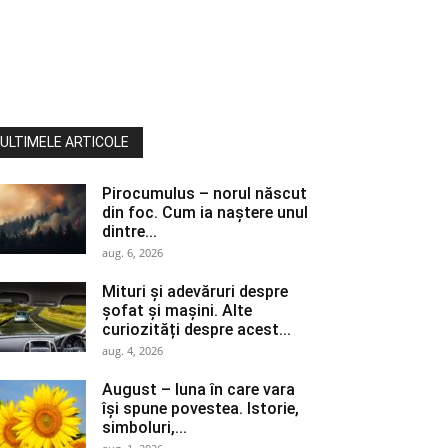
ULTIMELE ARTICOLE
Pirocumulus – norul născut
din foc. Cum ia naștere unul
dintre...
aug. 6, 2026
Mituri și adevăruri despre
șofat și mașini. Alte
curiozități despre acest...
aug. 4, 2026
August – luna în care vara
își spune povestea. Istorie,
simboluri,...