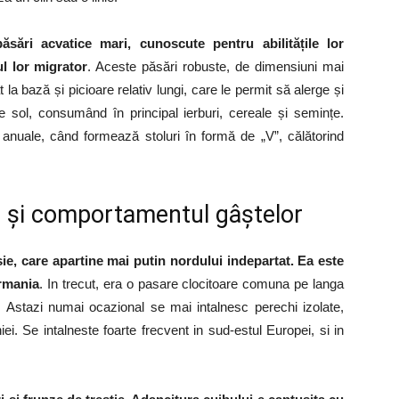
ăsări acvatice mari, cunoscute pentru abilitățile lor
l lor migrator
. Aceste păsări robuste, de dimensiuni mai
 la bază și picioare relativ lungi, care le permit să alerge și
e sol, consumând în principal ierburi, cereale și semințe.
 anuale, când formează stoluri în formă de „V”, călătorind
e și comportamentul gâștelor
e, care apartine mai putin nordului indepartat. Ea este
ermania
. In trecut, era o pasare clocitoare comuna pe langa
 Astazi numai ocazional se mai intalnesc perechi izolate,
iei. Se intalneste foarte frecvent in sud-estul Europei, si in