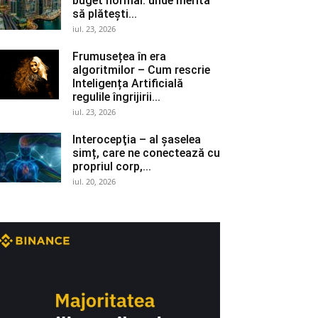
buget normal: unde merită
să plătești...
iul. 23, 2026
Frumusețea în era
algoritmilor – Cum rescrie
Inteligența Artificială
regulile îngrijirii...
iul. 23, 2026
Interocepţia – al șaselea
simț, care ne conectează cu
propriul corp,...
iul. 20, 2026