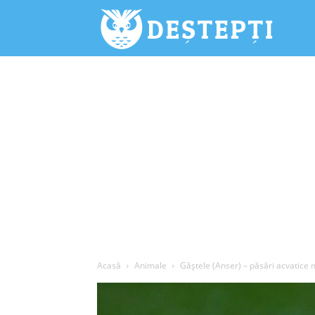
Deștepți.
Acasă
Animale
Gâștele (Anser) – păsări acvatice 