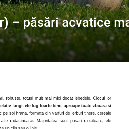
r) – păsări acvatice ma
i, robuste, totusi mult mai mici decat lebedele. Ciocul lor
elativ lungi, ele fug foarte bine, aproape toate zboara si
c pe sol hrana, formata din varfuri de ierburi tinere, cereale
si alte radacinoase. Majoritatea sunt pasari clocitoare, ele
 un clin sau o linie.