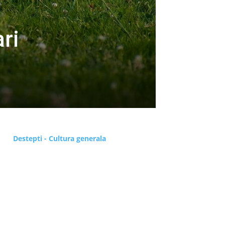
ri
Destepti - Cultura generala