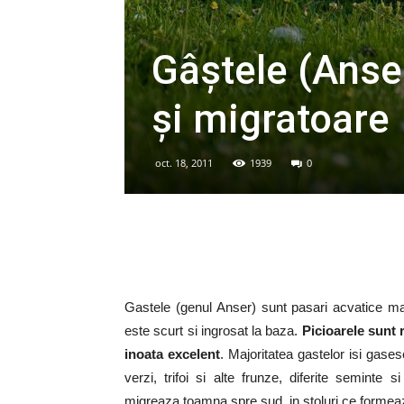
Gâștele (Anse
și migratoare
oct. 18, 2011
1939
0
Gastele (genul Anser) sunt pasari acvatice mar
este scurt si ingrosat la baza.
Picioarele sunt r
inoata excelent
. Majoritatea gastelor isi gases
verzi, trifoi si alte frunze, diferite seminte 
migreaza toamna spre sud, in stoluri ce formeaza