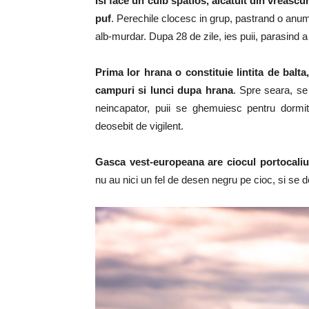
Isi face un cuib spatios, alcatuit din vreascu
puf
. Perechile clocesc in grup, pastrand o anum
alb-murdar. Dupa 28 de zile, ies puii, parasind a
Prima lor hrana o constituie lintita de balt
campuri si lunci dupa hrana
. Spre seara, se
neincapator, puii se ghemuiesc pentru dormit
deosebit de vigilent.
Gasca vest-europeana are ciocul portocaliu
nu au nici un fel de desen negru pe cioc, si se 