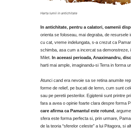
Harta lumii in antichitate
In antichitate, pentru a calatori, oamenii di
orienta se foloseau, mai degraba, de resursele int
cu cat, vreme indelungata, s-a crezut ca Pamantul
schimba, asa cum a incercat sa demonstreze, in 
Milet.
In aceeasi perioada, Anaximandru, disci
harti mai ample, imaginandu-si Terra in forma unu
Atunci cand era nevoie sa se retina anumite repe
forme de relief, pe bucati de lemn, cum sunt cele
sau pe peretii pesterilor. Egiptenii sunt printre pr
fara a avea o opinie foarte clara despre forma 
care afirma ca Pamantul este rotund
, argumen
sfera este forma perfecta si, prin urmare, Paman
de la teoria “sferelor celeste” a lui Pitagora, si a