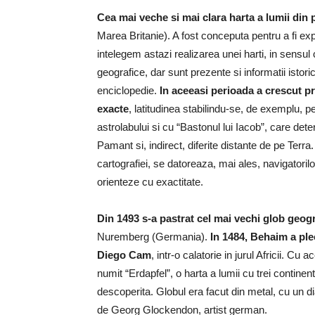
Cea mai veche si mai clara harta a lumii din
Marea Britanie). A fost conceputa pentru a fi exp
intelegem astazi realizarea unei harti, in sensul c
geografice, dar sunt prezente si informatii istor
enciclopedie.
In aceeasi perioada a crescut p
exacte
, latitudinea stabilindu-se, de exemplu, p
astrolabului si cu “Bastonul lui Iacob”, care dete
Pamant si, indirect, diferite distante de pe Terra.
cartografiei, se datoreaza, mai ales, navigatori
orienteze cu exactitate.
Din 1493 s-a pastrat cel mai vechi glob geog
Nuremberg (Germania).
In 1484, Behaim a plec
Diego Cam
, intr-o calatorie in jurul Africii. C
numit “Erdapfel”, o harta a lumii cu trei contine
descoperita. Globul era facut din metal, cu un di
de Georg Glockendon, artist german.