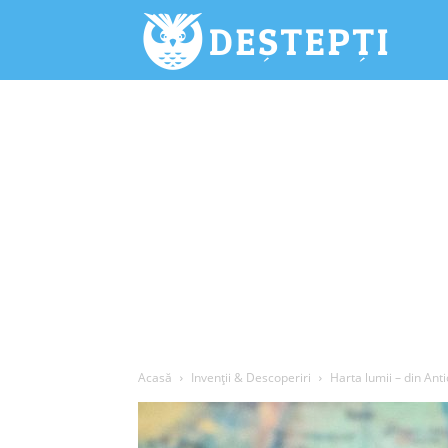
Deștepți.
Acasă
Invenții & Descoperiri
Harta lumii – din Ant