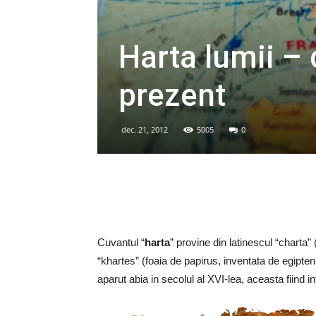
Harta lumii – 
prezent
dec. 21, 2012
5005
0
Cuvantul “
harta
” provine din latinescul “charta” 
“khartes” (foaia de papirus, inventata de egipten
aparut abia in secolul al XVI-lea, aceasta fiind