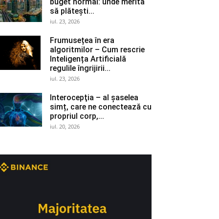
buget normal: unde merită
să plătești...
iul. 23, 2026
Frumusețea în era
algoritmilor – Cum rescrie
Inteligența Artificială
regulile îngrijirii...
iul. 23, 2026
Interocepţia – al șaselea
simț, care ne conectează cu
propriul corp,...
iul. 20, 2026