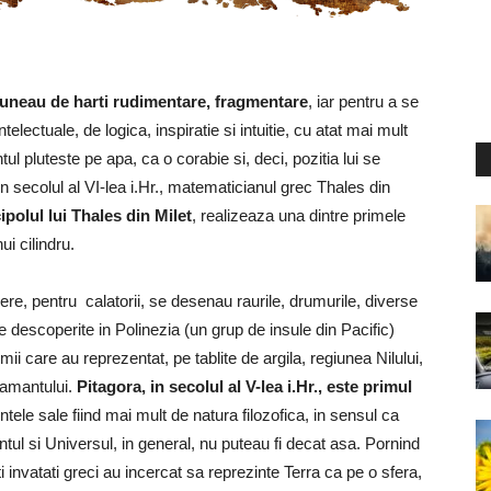
spuneau de harti rudimentare, fragmentare
, iar pentru a se
electuale, de logica, inspiratie si intuitie, cu atat mai mult
 pluteste pe apa, ca o corabie si, deci, pozitia lui se
secolul al VI-lea i.Hr., matematicianul grec Thales din
polul lui Thales din Milet
, realizeaza una dintre primele
i cilindru.
re, pentru calatorii, se desenau raurile, drumurile, diverse
 descoperite in Polinezia (un grup de insule din Pacific)
imii care au reprezentat, pe tablite de argila, regiunea Nilului,
Pamantului.
Pitagora, in secolul al V-lea i.Hr., este primul
tele sale fiind mai mult de natura filozofica, in sensul ca
tul si Universul, in general, nu puteau fi decat asa. Pornind
lti invatati greci au incercat sa reprezinte Terra ca pe o sfera,