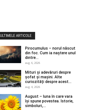
ULTIMELE ARTICOLE
Pirocumulus – norul născut
din foc. Cum ia naștere unul
dintre...
aug. 6, 2026
Mituri și adevăruri despre
șofat și mașini. Alte
curiozități despre acest...
aug. 4, 2026
August – luna în care vara
își spune povestea. Istorie,
simboluri,...