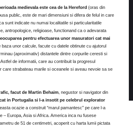
 perioada medievala este cea de la Hereford
(oras din
usa public, este de mari dimensiuni si difera de felul in care
a sunt indicate nu numai localitatile si particularitatile
ice, antropologice, religioase, functionand ca o adevarata
reocuparea pentru efectuarea unor masuratori cat mai
e baza unor calcule, facute cu datele obtinute cu ajutorul
rminau (aproximativ) distantele dintre corpurile ceresti si
 Astfel de informatii, care au contribuit la progresul
lor care strabateau marile si oceanele si aveau nevoie sa se
rafic, facut de Martin Behaim
, negustor si navigator din
at in Portugalia si l-a insotit pe celebrul explorator
u aceasta ocazie a construit “marul pamantesc” pe care l-a
nte – Europa, Asia si Africa. America inca nu fusese
ametru de 51 de centimetri, acoperit cu harta lumii pictata