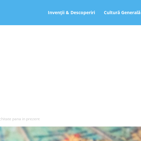
ro
Invenții & Descoperiri
Cultură Generală
ichitate pana in prezent