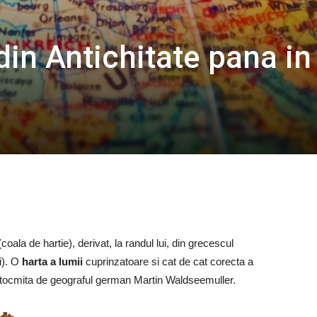
din Antichitate pana in
(coala de hartie), derivat, la randul lui, din grecescul
i). O
harta a lumii
cuprinzatoare si cat de cat corecta a
 intocmita de geograful german Martin Waldseemuller.