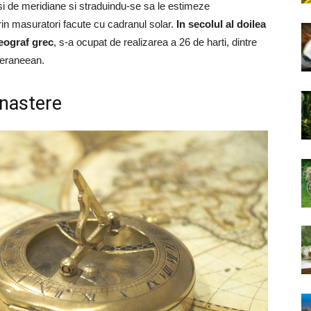
e si de meridiane si straduindu-se sa le estimeze
rin masuratori facute cu cadranul solar.
In secolul al doilea
eograf grec
, s-a ocupat de realizarea a 26 de harti, dintre
teraneean.
enastere