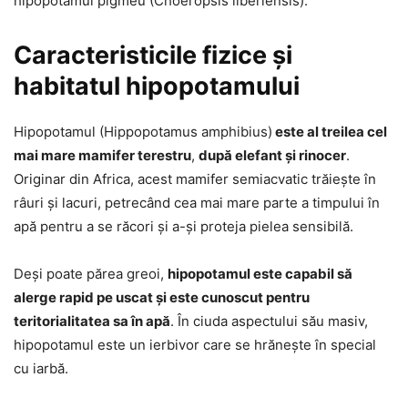
hipopotamul pigmeu (Choeropsis liberiensis).
Caracteristicile fizice și
habitatul hipopotamului
Hipopotamul (Hippopotamus amphibius)
este al treilea cel
mai mare mamifer terestru
,
după elefant și rinocer
.
Originar din Africa, acest mamifer semiacvatic trăiește în
râuri și lacuri, petrecând cea mai mare parte a timpului în
apă pentru a se răcori și a-și proteja pielea sensibilă.
Deși poate părea greoi,
hipopotamul este capabil să
alerge rapid pe uscat și este cunoscut pentru
teritorialitatea sa în apă
. În ciuda aspectului său masiv,
hipopotamul este un ierbivor care se hrănește în special
cu iarbă.