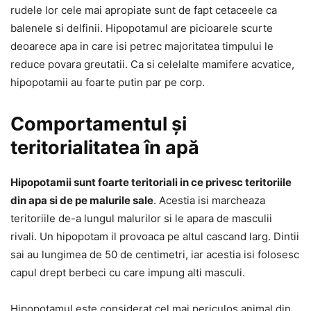
rudele lor cele mai apropiate sunt de fapt cetaceele ca
balenele si delfinii. Hipopotamul are picioarele scurte
deoarece apa in care isi petrec majoritatea timpului le
reduce povara greutatii. Ca si celelalte mamifere acvatice,
hipopotamii au foarte putin par pe corp.
Comportamentul și
teritorialitatea în apă
Hipopotamii sunt foarte teritoriali in ce privesc teritoriile
din apa si de pe malurile sale
. Acestia isi marcheaza
teritoriile de-a lungul malurilor si le apara de masculii
rivali. Un hipopotam il provoaca pe altul cascand larg. Dintii
sai au lungimea de 50 de centimetri, iar acestia isi folosesc
capul drept berbeci cu care impung alti masculi.
Hipopotamul este considerat cel mai periculos animal din