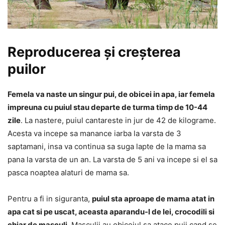
Reproducerea și creșterea
puilor
Femela va naste un singur pui, de obicei in apa, iar femela
impreuna cu puiul stau departe de turma timp de 10-44
zile
. La nastere, puiul cantareste in jur de 42 de kilograme.
Acesta va incepe sa manance iarba la varsta de 3
saptamani, insa va continua sa suga lapte de la mama sa
pana la varsta de un an. La varsta de 5 ani va incepe si el sa
pasca noaptea alaturi de mama sa.
Pentru a fi in siguranta,
puiul sta aproape de mama atat in
apa cat si pe uscat, aceasta aparandu-l de lei, crocodili si
chiar de masculi
. Masculii au obiceiul sa atace puii cand se