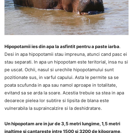
Hipopotamii ies din apa la asfintit pentru a paste iarba
.
Desi in apa hipopotamii stau impreuna, atunci cand pasc ei
stau separati. In apa un hipopotam este teritorial, insa nu si
pe uscat. Ochii, nasul si urechile hipopotamului sunt
pozitionate sus, in varful capului. Asta le permite sa se
poata scufunda in apa sau namol aproape in totalitate,
evitand sa se arda la soare. Acestia trebuie sa stea in apa
deoarece pielea lor subtire si lipsita de blana este
vulnerabila la supraincalzire si la deshidratare.
Un hipopotam are in jur de 3,5 metri lungime, 1,5 metri
inaltime si cantareste intre 1500 si 3200 de kilograme
.