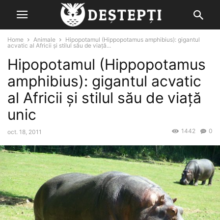
Home
Animale
Hipopotamul (Hippopotamus amphibius): gigantul
acvatic al Africii și stilul său de viață...
Hipopotamul (Hippopotamus
amphibius): gigantul acvatic
al Africii și stilul său de viață
unic
1442
0
oct. 18, 2011