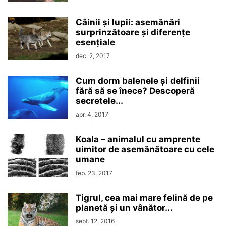
Câinii și lupii: asemănări
surprinzătoare și diferențe
esențiale
dec. 2, 2017
Cum dorm balenele și delfinii
fără să se înece? Descoperă
secretele...
apr. 4, 2017
Koala – animalul cu amprente
uimitor de asemănătoare cu cele
umane
feb. 23, 2017
Tigrul, cea mai mare felină de pe
planetă și un vânător...
sept. 12, 2016