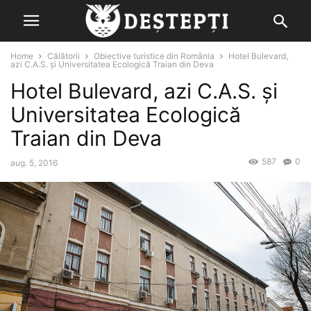
Home
Călătorii
Obiective turistice din România
Hotel Bulevard,
azi C.A.S. și Universitatea Ecologică Traian din Deva
Hotel Bulevard, azi C.A.S. și
Universitatea Ecologică
Traian din Deva
587
0
aug. 5, 2016