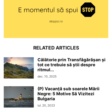
RELATED ARTICLES
Călătorie prin Transfăgărășan și
tot ce trebuie să știi despre
ritmul...
dec. 10, 2025
(P) Vacanță sub soarele Mării
Negre: 5 Motive Să Vizitezi
Bulgaria
iul. 20, 2023