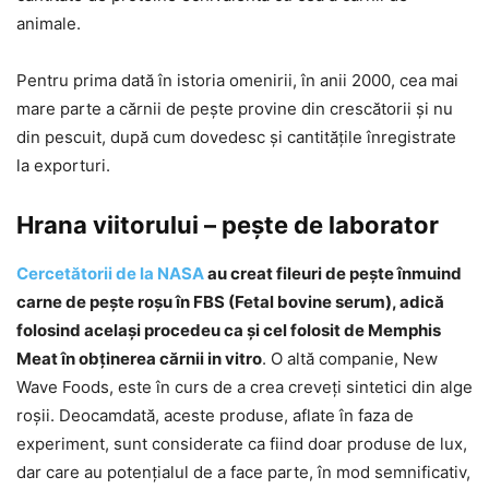
animale.
Pentru prima dată în istoria omenirii, în anii 2000, cea mai
mare parte a cărnii de peşte provine din crescătorii şi nu
din pescuit, după cum dovedesc şi cantităţile înregistrate
la exporturi.
Hrana viitorului – peşte de laborator
Cercetătorii de la NASA
au creat fileuri de peşte înmuind
carne de peşte roşu în FBS (Fetal bovine serum), adică
folosind acelaşi procedeu ca şi cel folosit de Memphis
Meat în obţinerea cărnii in vitro
. O altă companie, New
Wave Foods, este în curs de a crea creveţi sintetici din alge
roşii. Deocamdată, aceste produse, aflate în faza de
experiment, sunt considerate ca fiind doar produse de lux,
dar care au potenţialul de a face parte, în mod semnificativ,