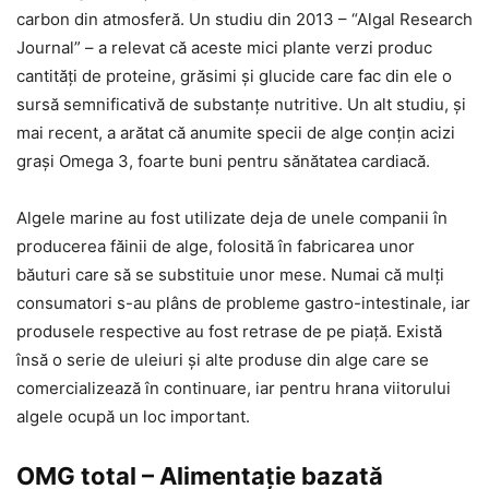
carbon din atmosferă. Un studiu din 2013 – “Algal Research
Journal” – a relevat că aceste mici plante verzi produc
cantităţi de proteine, grăsimi şi glucide care fac din ele o
sursă semnificativă de substanţe nutritive. Un alt studiu, şi
mai recent, a arătat că anumite specii de alge conţin acizi
graşi Omega 3, foarte buni pentru sănătatea cardiacă.
Algele marine au fost utilizate deja de unele companii în
producerea făinii de alge, folosită în fabricarea unor
băuturi care să se substituie unor mese. Numai că mulţi
consumatori s-au plâns de probleme gastro-intestinale, iar
produsele respective au fost retrase de pe piaţă. Există
însă o serie de uleiuri şi alte produse din alge care se
comercializează în continuare, iar pentru hrana viitorului
algele ocupă un loc important.
OMG total – Alimentaţie bazată