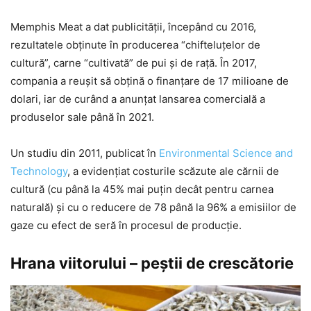
Memphis Meat a dat publicităţii, începând cu 2016,
rezultatele obţinute în producerea “chifteluţelor de
cultură”, carne “cultivată” de pui şi de raţă. În 2017,
compania a reuşit să obţină o finanţare de 17 milioane de
dolari, iar de curând a anunţat lansarea comercială a
produselor sale până în 2021.
Un studiu din 2011, publicat în
Environmental Science and
Technology
, a evidenţiat costurile scăzute ale cărnii de
cultură (cu până la 45% mai puţin decât pentru carnea
naturală) şi cu o reducere de 78 până la 96% a emisiilor de
gaze cu efect de seră în procesul de producţie.
Hrana viitorului – peştii de crescătorie