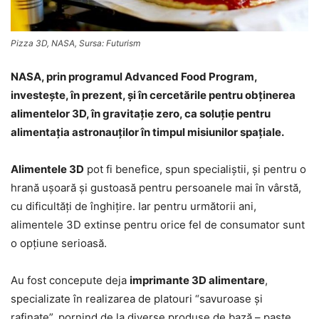
Pizza 3D, NASA, Sursa: Futurism
NASA, prin programul Advanced Food Program,
investeşte, în prezent, şi în cercetările pentru obţinerea
alimentelor 3D, în gravitaţie zero, ca soluţie pentru
alimentaţia astronauţilor în timpul misiunilor spaţiale.
Alimentele 3D
pot fi benefice, spun specialiştii, şi pentru o
hrană uşoară şi gustoasă pentru persoanele mai în vârstă,
cu dificultăţi de înghiţire. Iar pentru următorii ani,
alimentele 3D extinse pentru orice fel de consumator sunt
o opţiune serioasă.
Au fost concepute deja
imprimante 3D alimentare
,
specializate în realizarea de platouri “savuroase şi
rafinate”, pornind de la diverse produse de bază – paste,