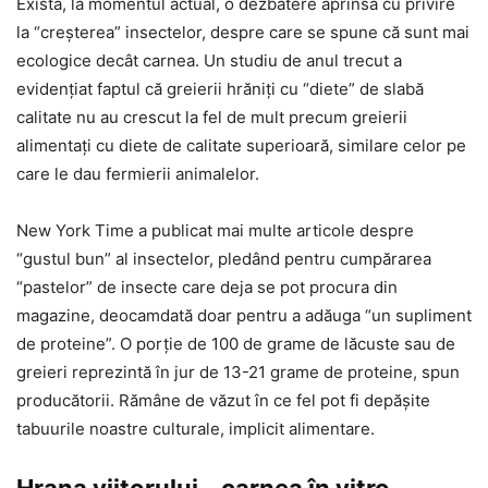
Există, la momentul actual, o dezbatere aprinsă cu privire
la “creşterea” insectelor, despre care se spune că sunt mai
ecologice decât carnea. Un studiu de anul trecut a
evidenţiat faptul că greierii hrăniţi cu “diete” de slabă
calitate nu au crescut la fel de mult precum greierii
alimentaţi cu diete de calitate superioară, similare celor pe
care le dau fermierii animalelor.
New York Time a publicat mai multe articole despre
“gustul bun” al insectelor, pledând pentru cumpărarea
“pastelor” de insecte care deja se pot procura din
magazine, deocamdată doar pentru a adăuga “un supliment
de proteine”. O porţie de 100 de grame de lăcuste sau de
greieri reprezintă în jur de 13-21 grame de proteine, spun
producătorii. Rămâne de văzut în ce fel pot fi depăşite
tabuurile noastre culturale, implicit alimentare.
Hrana viitorului – carnea în vitro