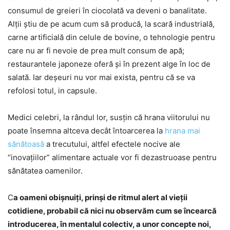
consumul de greieri în ciocolată va deveni o banalitate.
Alţii ştiu de pe acum cum să producă, la scară industrială,
carne artificială din celule de bovine, o tehnologie pentru
care nu ar fi nevoie de prea mult consum de apă;
restaurantele japoneze oferă şi în prezent alge în loc de
salată. Iar deşeuri nu vor mai exista, pentru că se va
refolosi totul, in capsule.
Medici celebri, la rândul lor, susţin că hrana viitorului nu
poate însemna altceva decât întoarcerea la
hrana mai
sănătoasă
a trecutului, altfel efectele nocive ale
“inovaţiilor” alimentare actuale vor fi dezastruoase pentru
sănătatea oamenilor.
C
a oameni obişnuiţi, prinşi de ritmul alert al vieţii
cotidiene, probabil că nici nu observăm cum se încearcă
introducerea, în mentalul colectiv, a unor concepte noi,