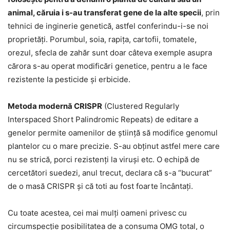
animal, căruia i s-au transferat gene de la alte specii
, prin
tehnici de inginerie genetică, astfel conferindu-i-se noi
proprietăţi. Porumbul, soia, rapiţa, cartofii, tomatele,
orezul, sfecla de zahăr sunt doar câteva exemple asupra
cărora s-au operat modificări genetice, pentru a le face
rezistente la pesticide şi erbicide.
Metoda modernă CRISPR
(Clustered Regularly
Interspaced Short Palindromic Repeats) de editare a
genelor permite oamenilor de ştiinţă să modifice genomul
plantelor cu o mare precizie. S-au obţinut astfel mere care
nu se strică, porci rezistenţi la viruşi etc. O echipă de
cercetători suedezi, anul trecut, declara că s-a “bucurat”
de o masă CRISPR şi că toti au fost foarte încântaţi.
Cu toate acestea, cei mai mulţi oameni privesc cu
circumspecţie posibilitatea de a consuma OMG total, o