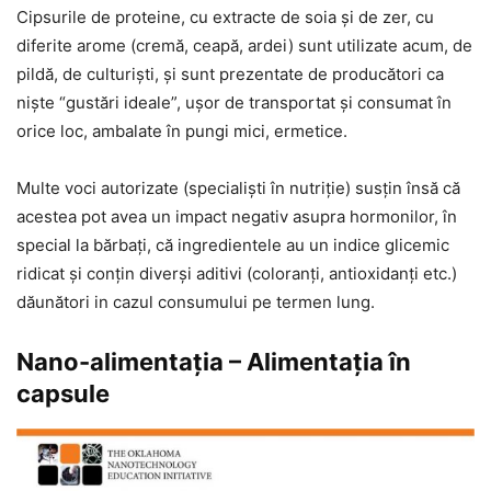
Cipsurile de proteine, cu extracte de soia şi de zer, cu
diferite arome (cremă, ceapă, ardei) sunt utilizate acum, de
pildă, de culturişti, şi sunt prezentate de producători ca
nişte “gustări ideale”, uşor de transportat şi consumat în
orice loc, ambalate în pungi mici, ermetice.
Multe voci autorizate (specialişti în nutriţie) susţin însă că
acestea pot avea un impact negativ asupra hormonilor, în
special la bărbaţi, că ingredientele au un indice glicemic
ridicat şi conţin diverşi aditivi (coloranţi, antioxidanţi etc.)
dăunători in cazul consumului pe termen lung.
Nano-alimentaţia – Alimentaţia în
capsule