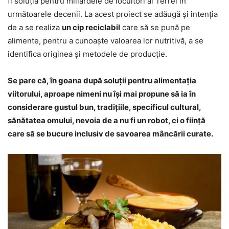
fi soluţia pentru miliardele de locuitori ai Terrei în
următoarele decenii. La acest proiect se adăugă şi intenţia
de a se realiza
un cip reciclabil
care să se pună pe
alimente, pentru a cunoaşte valoarea lor nutritivă, a se
identifica originea şi metodele de producţie.
Se pare că, în goana după soluţii pentru alimentaţia
viitorului, aproape nimeni nu îşi mai propune să ia în
considerare gustul bun, tradiţiile, specificul cultural,
sănătatea omului, nevoia de a nu fi un robot, ci o fiinţă
care să se bucure inclusiv de savoarea mâncării curate.