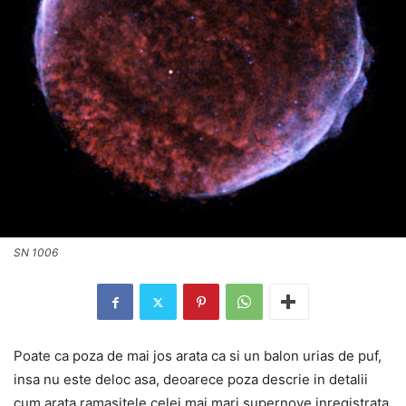
SN 1006
Poate ca poza de mai jos arata ca si un balon urias de puf,
insa nu este deloc asa, deoarece poza descrie in detalii
cum arata ramasitele celei mai mari supernove inregistrata