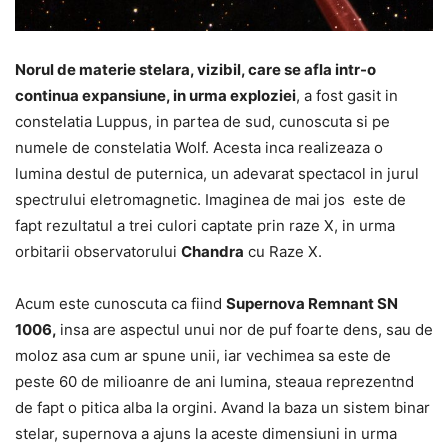
Norul de materie stelara, vizibil, care se afla intr-o
continua expansiune, in urma exploziei
, a fost gasit in
constelatia Luppus, in partea de sud, cunoscuta si pe
numele de constelatia Wolf. Acesta inca realizeaza o
lumina destul de puternica, un adevarat spectacol in jurul
spectrului eletromagnetic. Imaginea de mai jos este de
fapt rezultatul a trei culori captate prin raze X, in urma
orbitarii observatorului
Chandra
cu Raze X.
Acum este cunoscuta ca fiind
Supernova Remnant SN
1006,
insa are aspectul unui nor de puf foarte dens, sau de
moloz asa cum ar spune unii, iar vechimea sa este de
peste 60 de milioanre de ani lumina, steaua reprezentnd
de fapt o pitica alba la orgini. Avand la baza un sistem binar
stelar, supernova a ajuns la aceste dimensiuni in urma