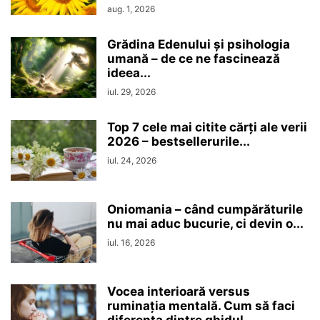
aug. 1, 2026
Grădina Edenului și psihologia
umană – de ce ne fascinează
ideea...
iul. 29, 2026
Top 7 cele mai citite cărți ale verii
2026 – bestsellerurile...
iul. 24, 2026
Oniomania – când cumpărăturile
nu mai aduc bucurie, ci devin o...
iul. 16, 2026
Vocea interioară versus
ruminaţia mentală. Cum să faci
diferența dintre ghidul...