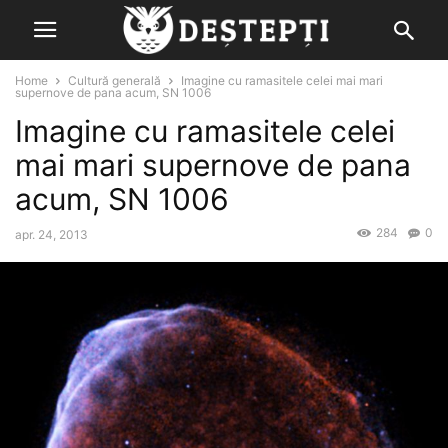
Home
Cultură generală
Imagine cu ramasitele celei mai mari
supernove de pana acum, SN 1006
Imagine cu ramasitele celei
mai mari supernove de pana
acum, SN 1006
284
0
apr. 24, 2013