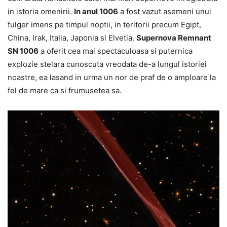
in istoria omenirii.
In anul 1006
a fost vazut asemeni unui
fulger imens pe timpul noptii, in teritorii precum Egipt,
China, Irak, Italia, Japonia si Elvetia.
Supernova Remnant
SN 1006
a oferit cea mai spectaculoasa si puternica
explozie stelara cunoscuta vreodata de-a lungul istoriei
noastre, ea lasand in urma un nor de praf de o amploare la
fel de mare ca si frumusetea sa.