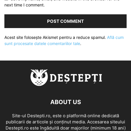
next time I comment.
Acest site folosește Akismet pentru a reduce spamul.
Află cum
sunt procesate datele comentariilor tale
.
ABOUT US
Site-ul Destepti.ro, este o platformă online dedicată
publicarii de articole și conținut media. Accesarea siteului
Destepti.ro este îngăduită doar majorilor (minimum 18 ani)