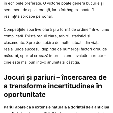
în echipele preferate. O victorie poate genera bucurie și
sentiment de apartenență, iar o înfrângere poate fi
resimțită aproape personal.
Competițiile sportive oferă și o formă de ordine într-o lume
complicată. Există reguli clare, arbitri, statistici și
clasamente. Spre deosebire de multe situații din viața
reală, unde succesul depinde de numeroși factori greu de
măsurat, sportul creează impresia unei evaluări corecte –
cine este mai bun într-o anumită zi câștigă.
Jocuri şi pariuri – încercarea de
a transforma incertitudinea în
oportunitate
Pariul apare ca o extensie naturală a dorinței de a anticipa