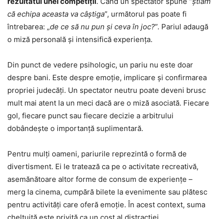
rezultatul unei competiții
. Când un spectator spune “
știam
că echipa aceasta va câștiga
”, următorul pas poate fi
întrebarea: „
de ce să nu pun și ceva în joc?
”. Pariul adaugă
o miză personală și intensifică experiența.
Din punct de vedere psihologic, un pariu nu este doar
despre bani. Este despre emoție, implicare și confirmarea
propriei judecăți. Un spectator neutru poate deveni brusc
mult mai atent la un meci dacă are o miză asociată. Fiecare
gol, fiecare punct sau fiecare decizie a arbitrului
dobândește o importanță suplimentară.
Pentru mulți oameni, pariurile reprezintă o formă de
divertisment. Ei le tratează ca pe o activitate recreativă,
asemănătoare altor forme de consum de experiențe –
merg la cinema, cumpără bilete la evenimente sau plătesc
pentru activități care oferă emoție. În acest context, suma
cheltuită este privită ca un cost al distracției.