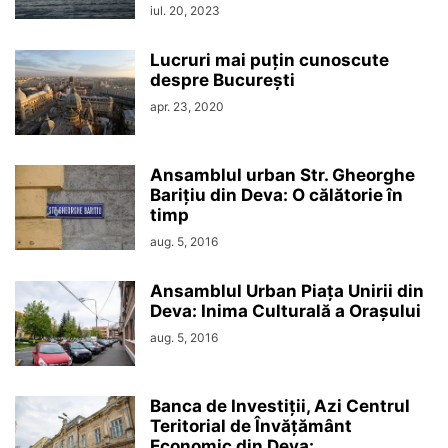
iul. 20, 2023
Lucruri mai puțin cunoscute
despre București
apr. 23, 2020
Ansamblul urban Str. Gheorghe
Barițiu din Deva: O călătorie în
timp
aug. 5, 2016
Ansamblul Urban Piața Unirii din
Deva: Inima Culturală a Orașului
aug. 5, 2016
Banca de Investiții, Azi Centrul
Teritorial de Învățământ
Economic din Deva:...