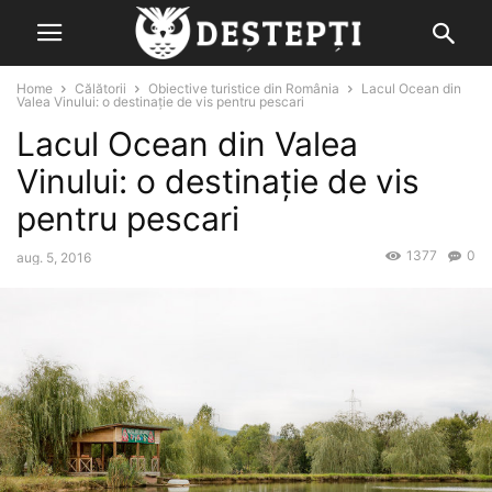
Home
Călătorii
Obiective turistice din România
Lacul Ocean din
Valea Vinului: o destinație de vis pentru pescari
Lacul Ocean din Valea
Vinului: o destinație de vis
pentru pescari
1377
0
aug. 5, 2016