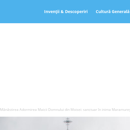
ro
Invenții & Descoperiri
Cultură Generală
Mănăstirea Adormirea Maicii Domnului din Moisei: sanctuar în inima Maramureș