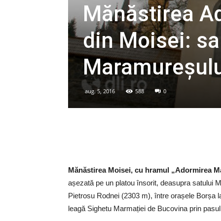
Mănăstirea A
din Moisei: sa
Maramureșulu
aug. 5, 2016
588
0
Mănăstirea Moisei, cu hramul „Adormirea M
așezată pe un platou însorit, deasupra satului Mo
Pietrosu Rodnei (2303 m), între orașele Borșa 
leagă Sighetu Marmației de Bucovina prin pasul P