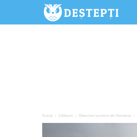
Deștepți.
Acasă
Călătorii
Obiective turistice din România