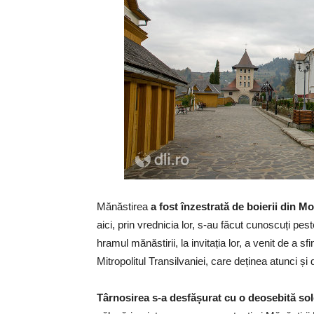
Mănăstirea
a fost înzestrată de boierii din Mo
aici, prin vrednicia lor, s-au făcut cunoscuți pe
hramul mănăstirii, la invitația lor, a venit de a s
Mitropolitul Transilvaniei, care deținea atunci 
Târnosirea s-a desfășurat cu o deosebită so