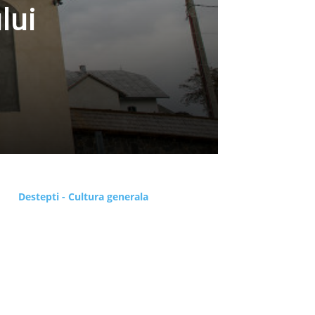
lui
Destepti - Cultura generala