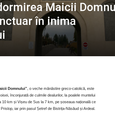
dormirea Maicii Domnu
nctuar în inima
i
aicii Domnului”
, o veche mănăstire greco-catolică, este
isei, înconjurată de culmile dealurilor, la poalele muntelui
la 10 km și Vișeu de Sus la 7 km, pe șoseaua națională ce
rislop, iar prin pasul Șetref de Bistrița-Năsăud și Ardeal.