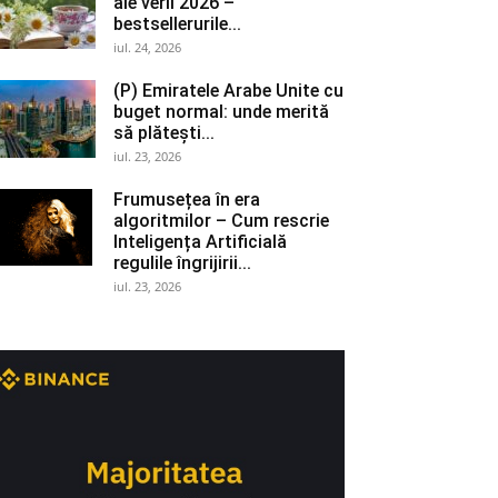
ale verii 2026 –
bestsellerurile...
iul. 24, 2026
(P) Emiratele Arabe Unite cu
buget normal: unde merită
să plătești...
iul. 23, 2026
Frumusețea în era
algoritmilor – Cum rescrie
Inteligența Artificială
regulile îngrijirii...
iul. 23, 2026