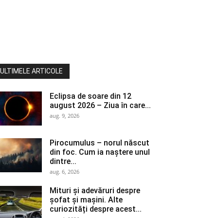
ULTIMELE ARTICOLE
Eclipsa de soare din 12
august 2026 – Ziua în care...
aug. 9, 2026
Pirocumulus – norul născut
din foc. Cum ia naștere unul
dintre...
aug. 6, 2026
Mituri și adevăruri despre
șofat și mașini. Alte
curiozități despre acest...