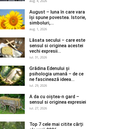
aug. 4, 2026
August – luna în care vara
își spune povestea. Istorie,
simboluri,...
aug. 1, 2026
Lăsata secului – care este
sensul si originea acestei
vechi expresii...
iul. 31, 2026
Grădina Edenului și
psihologia umană – de ce
ne fascinează ideea...
iul. 29, 2026
A da cu oiștea-n gard –
sensul si originea expresiei
iul. 27, 2026
Top 7 cele mai citite cărți