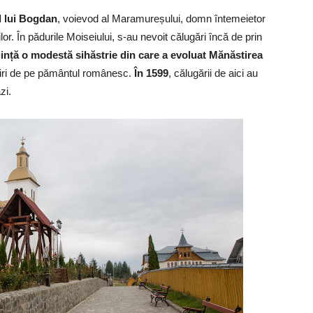
l lui Bogdan
, voievod al Maramureșului, domn întemeietor
or. În pădurile Moiseiului, s-au nevoit călugări încă de prin
 ființă o modestă sihăstrie din care a evoluat Mănăstirea
iri de pe pământul românesc.
În 1599
, călugării de aici au
zi.