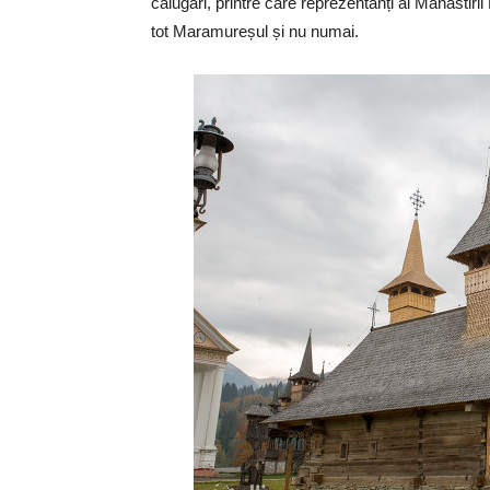
călugări, printre care reprezentanți ai Mănăstiri
tot Maramureșul și nu numai.