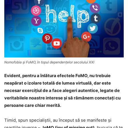
Nomofobia şi FoMO, în topul dependenţelor secolului XXI
Evident, pentru a înlătura efectele FoMO, nu trebuie
neapărat o izolare totală de lumea virtuală, dar este
necesar exerciţiul de a face alegeri autentice, legate de
veritabilele noastre interese şi să rămânem conectaţi cu
persoane care chiar merită.
Timid, spun specialiştii, au început să se manifeste şi
reacţiile inverse –
JoMO (joy of missing out)
, bucuria că te