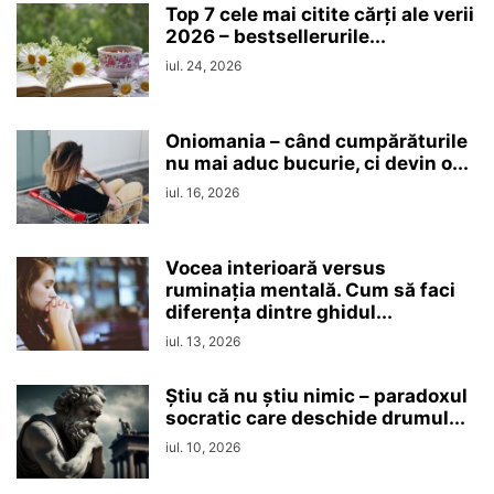
Top 7 cele mai citite cărți ale verii
2026 – bestsellerurile...
iul. 24, 2026
Oniomania – când cumpărăturile
nu mai aduc bucurie, ci devin o...
iul. 16, 2026
Vocea interioară versus
ruminaţia mentală. Cum să faci
diferența dintre ghidul...
iul. 13, 2026
Ştiu că nu ştiu nimic – paradoxul
socratic care deschide drumul...
iul. 10, 2026