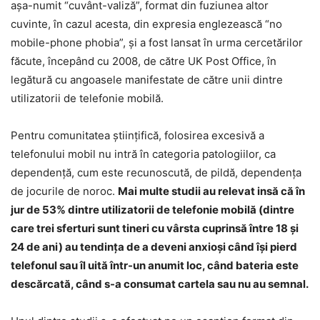
aşa-numit “cuvânt-valiză”, format din fuziunea altor
cuvinte, în cazul acesta, din expresia englezească “no
mobile-phone phobia”, şi a fost lansat în urma cercetărilor
făcute, începând cu 2008, de către UK Post Office, în
legătură cu angoasele manifestate de către unii dintre
utilizatorii de telefonie mobilă.
Pentru comunitatea ştiinţifică, folosirea excesivă a
telefonului mobil nu intră în categoria patologiilor, ca
dependenţă, cum este recunoscută, de pildă, dependenţa
de jocurile de noroc.
Mai multe studii au relevat insă că în
jur de 53% dintre utilizatorii de telefonie mobilă (dintre
care trei sferturi sunt tineri cu vârsta cuprinsă între 18 şi
24 de ani) au tendinţa de a deveni anxioşi când îşi pierd
telefonul sau îl uită într-un anumit loc, când bateria este
descărcată, când s-a consumat cartela sau nu au semnal.