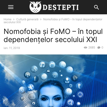
Home
Cultură generală
Nomofobia şi FoMO – în topul dependenţelor
secolului XXI
Nomofobia şi FoMO – în topul
dependenţelor secolului XXI
2685
0
ian. 11, 2019