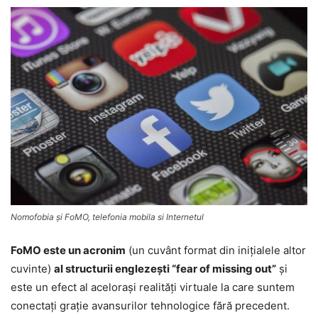
Nomofobia şi FoMO, telefonia mobila si Internetul
FoMO este un acronim
(un cuvânt format din iniţialele altor
cuvinte)
al structurii englezeşti “fear of missing out”
şi
este un efect al aceloraşi realităţi virtuale la care suntem
conectaţi graţie avansurilor tehnologice fără precedent.