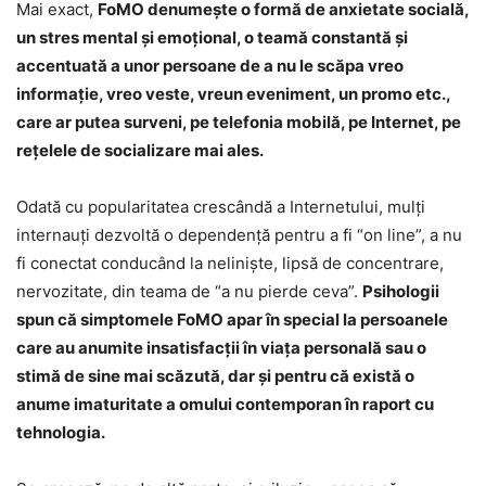
Mai exact,
FoMO denumeşte o formă de anxietate socială,
un stres mental şi emoţional, o teamă constantă şi
accentuată a unor persoane de a nu le scăpa vreo
informaţie, vreo veste, vreun eveniment, un promo etc.,
care ar putea surveni, pe telefonia mobilă, pe Internet, pe
reţelele de socializare mai ales.
Odată cu popularitatea crescândă a Internetului, mulţi
internauţi dezvoltă o dependenţă pentru a fi “on line”, a nu
fi conectat conducând la nelinişte, lipsă de concentrare,
nervozitate, din teama de “a nu pierde ceva”.
Psihologii
spun că simptomele FoMO apar în special la persoanele
care au anumite insatisfacţii în viaţa personală sau o
stimă de sine mai scăzută, dar şi pentru că există o
anume imaturitate a omului contemporan în raport cu
tehnologia.