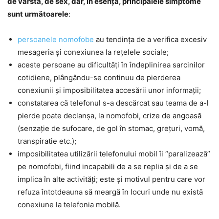
de vârstă, de sex, dar, în esenţă, principalele simptome
sunt următoarele
:
persoanele nomofobe
au tendinţa de a verifica excesiv
mesageria şi conexiunea la reţelele sociale;
aceste persoane au dificultăţi în îndeplinirea sarcinilor
cotidiene, plângându-se continuu de pierderea
conexiunii şi imposibilitatea accesării unor informaţii;
constatarea că telefonul s-a descărcat sau teama de a-l
pierde poate declanşa, la nomofobi, crize de angoasă
(senzaţie de sufocare, de gol în stomac, greţuri, vomă,
transpiratie etc.);
imposibilitatea utilizării telefonului mobil îi “paralizează”
pe nomofobi, fiind incapabili de a se replia şi de a se
implica în alte activităţi; este şi motivul pentru care vor
refuza întotdeauna să meargă în locuri unde nu există
conexiune la telefonia mobilă.