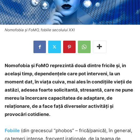
Nomofobia şi FoMO, fobiile secolului XXI
Nomofobia şi FoMO reprezintă două dintre fricile şi, in
acelaşi timp, dependenţele care pot interveni, la un
moment dat, în viaţa cuiva, mai ales în condiţiile vieţii de
astăzi, adesea foarte solicitantă, stresantă, care ne pune
mereu la încercare capacitatea de adaptare, de
relaţionare, de a face faţă diverselor activităţi şi
provocări cotidiene.
Fobiile
(din grecescul “phobos” – frică/panică), în general,
ca temeri intense, frecvent iraţionale, de la teama de