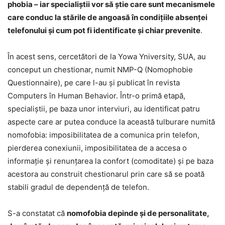
phobia – iar specialiştii vor să ştie care sunt mecanismele
care conduc la stările de angoasă în condiţiile absenţei
telefonului şi cum pot fi identificate şi chiar prevenite
.
În acest sens, cercetători de la Yowa Yniversity, SUA, au
conceput un chestionar, numit NMP-Q (Nomophobie
Questionnaire), pe care l-au şi publicat în revista
Computers în Human Behavior. Într-o primă etapă,
specialiştii, pe baza unor interviuri, au identificat patru
aspecte care ar putea conduce la această tulburare numită
nomofobia: imposibilitatea de a comunica prin telefon,
pierderea conexiunii, imposibilitatea de a accesa o
informaţie şi renunţarea la confort (comoditate) şi pe baza
acestora au construit chestionarul prin care să se poată
stabili gradul de dependenţă de telefon.
S-a constatat că
nomofobia depinde şi de personalitate,