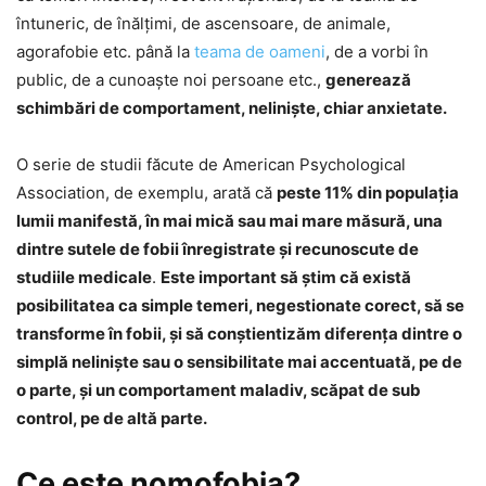
întuneric, de înălţimi, de ascensoare, de animale,
agorafobie etc. până la
teama de oameni
, de a vorbi în
public, de a cunoaşte noi persoane etc.,
generează
schimbări de comportament, nelinişte, chiar anxietate.
O serie de studii făcute de American Psychological
Association, de exemplu, arată că
peste 11% din populaţia
lumii manifestă, în mai mică sau mai mare măsură, una
dintre sutele de fobii înregistrate şi recunoscute de
studiile medicale
.
Este important să ştim că există
posibilitatea ca simple temeri, negestionate corect, să se
transforme în fobii, şi să conştientizăm diferenţa dintre o
simplă nelinişte sau o sensibilitate mai accentuată, pe de
o parte, şi un comportament maladiv, scăpat de sub
control, pe de altă parte.
Ce este nomofobia?