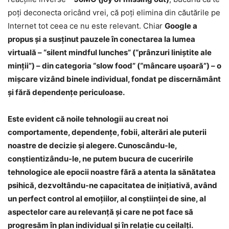
poţi deconecta oricând vrei, că poţi elimina din căutările pe
Internet tot ceea ce nu este relevant. Chiar
Google a
propus şi a susţinut pauzele în conectarea la lumea
virtuală – “silent mindful lunches” (“prânzuri liniştite ale
minţii”) – din categoria “slow food” (“mâncare uşoară”) – o
mişcare vizând binele individual, fondat pe discernământ
şi fără dependenţe periculoase.
Este evident că noile tehnologii au creat noi
comportamente, dependenţe, fobii, alterări ale puterii
noastre de decizie şi alegere. Cunoscându-le,
conştientizându-le, ne putem bucura de cuceririle
tehnologice ale epocii noastre fără a atenta la sănătatea
psihică, dezvoltându-ne capacitatea de iniţiativă, având
un perfect control al emoţiilor, al conştiinţei de sine, al
aspectelor care au relevanţă şi care ne pot face să
progresăm în plan individual şi în relaţie cu ceilalţi.