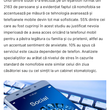
Unul dintre studii s-a efectuat pe un eşantion format din
2163 de persoane şi a evidenţiat faptul că nomofobia se
accentuează pe măsură ce tehnologia avansează şi
telefoanele mobile devin tot mai sofisticate. 55% dintre cei
care au fost cuprinşi în acest studiu au justificat nevoia
imperioasă de a avea acces oricând la telefonul mobil
pentru a păstra legătura cu familia şi cu prietenii, altfel au
un accentuat sentiment de anxietate. 10% au spus că
serviciul este cauza dependenţei de telefon. Analizele
specialiştilor au arătat că nivelul de stres în cazurile
standard de nomofobie este similar celui din ziua
căsătoriei sau cu cel simţit la un cabinet stomatologic.