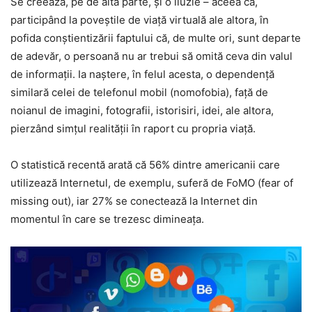
Se creează, pe de altă parte, şi o iluzie – aceea că,
participând la poveştile de viaţă virtuală ale altora, în
pofida conştientizării faptului că, de multe ori, sunt departe
de adevăr, o persoană nu ar trebui să omită ceva din valul
de informaţii. Ia naştere, în felul acesta, o dependenţă
similară celei de telefonul mobil (nomofobia), faţă de
noianul de imagini, fotografii, istorisiri, idei, ale altora,
pierzând simţul realităţii în raport cu propria viaţă.
O statistică recentă arată că 56% dintre americanii care
utilizează Internetul, de exemplu, suferă de FoMO (fear of
missing out), iar 27% se conectează la Internet din
momentul în care se trezesc dimineaţa.