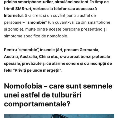
pricina smartphone-urilor, circulând neatent, în timp ce
trimit SMS-uri, vorbesc la telefon sau accesează
Internetul
. S-a creat şi un cuvânt pentru astfel de
persoane – “
smombie
” (un cuvant-valiză din smartphone
şi zombie), multe dintre aceste persoane prezentând şi
simptome specifice de nomofobie.
Pentru “smombie”, în unele ţări, precum Germania,
Austria, Australia, China etc., s-au creat benzi pietonale
speciale, prevăzute şi cu alarme sonore şi cu inscripţii de
felul “Priviţi pe unde mergeţi!”.
Nomofobia – care sunt semnele
unei astfel de tulburări
comportamentale?