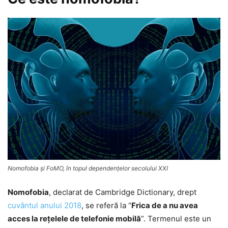
Nomofobia şi FoMO, în topul dependenţelor secolului XXI
Nomofobia
, declarat de Cambridge Dictionary, drept
cuvântul anului 2018
, se referă la “
Frica de a nu avea
acces la reţelele de telefonie mobilă
”. Termenul este un