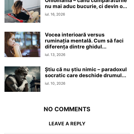
Oniomania – când cumpărăturile
nu mai aduc bucurie, ci devin o...
iul. 16, 2026
Vocea interioară versus
ruminaţia mentală. Cum să faci
diferența dintre ghidul...
iul. 13, 2026
Ştiu că nu ştiu nimic – paradoxul
socratic care deschide drumul...
iul. 10, 2026
NO COMMENTS
LEAVE A REPLY