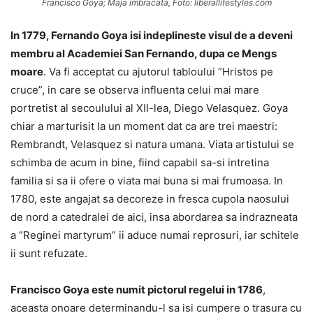
Francisco Goya; Maja imbracata, Foto: liberallifestyles.com
In 1779, Fernando Goya isi indeplineste visul de a deveni
membru al Academiei San Fernando, dupa ce Mengs
moare
. Va fi acceptat cu ajutorul tabloului “Hristos pe
cruce”, in care se observa influenta celui mai mare
portretist al secoulului al XII-lea, Diego Velasquez. Goya
chiar a marturisit la un moment dat ca are trei maestri:
Rembrandt, Velasquez si natura umana. Viata artistului se
schimba de acum in bine, fiind capabil sa-si intretina
familia si sa ii ofere o viata mai buna si mai frumoasa. In
1780, este angajat sa decoreze in fresca cupola naosului
de nord a catedralei de aici, insa abordarea sa indrazneata
a “Reginei martyrum” ii aduce numai reprosuri, iar schitele
ii sunt refuzate.
Francisco Goya este numit pictorul regelui in 1786
,
aceasta onoare determinandu-l sa isi cumpere o trasura cu