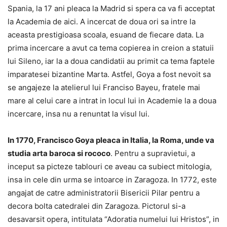
Spania, la 17 ani pleaca la Madrid si spera ca va fi acceptat
la Academia de aici. A incercat de doua ori sa intre la
aceasta prestigioasa scoala, esuand de fiecare data. La
prima incercare a avut ca tema copierea in creion a statuii
lui Sileno, iar la a doua candidatii au primit ca tema faptele
imparatesei bizantine Marta. Astfel, Goya a fost nevoit sa
se angajeze la atelierul lui Franciso Bayeu, fratele mai
mare al celui care a intrat in locul lui in Academie la a doua
incercare, insa nu a renuntat la visul lui.
In 1770, Francisco Goya pleaca in Italia, la Roma, unde va
studia arta baroca si rococo
. Pentru a supravietui, a
inceput sa picteze tablouri ce aveau ca subiect mitologia,
insa in cele din urma se intoarce in Zaragoza. In 1772, este
angajat de catre administratorii Bisericii Pilar pentru a
decora bolta catedralei din Zaragoza. Pictorul si-a
desavarsit opera, intitulata “Adoratia numelui lui Hristos”, in