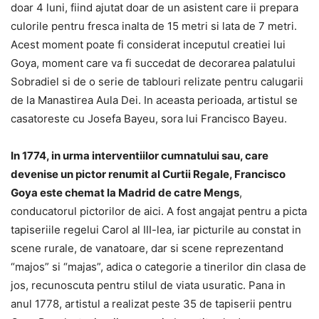
doar 4 luni, fiind ajutat doar de un asistent care ii prepara
culorile pentru fresca inalta de 15 metri si lata de 7 metri.
Acest moment poate fi considerat inceputul creatiei lui
Goya, moment care va fi succedat de decorarea palatului
Sobradiel si de o serie de tablouri relizate pentru calugarii
de la Manastirea Aula Dei. In aceasta perioada, artistul se
casatoreste cu Josefa Bayeu, sora lui Francisco Bayeu.
In 1774, in urma interventiilor cumnatului sau, care
devenise un pictor renumit al Curtii Regale, Francisco
Goya este chemat la Madrid de catre Mengs
,
conducatorul pictorilor de aici. A fost angajat pentru a picta
tapiseriile regelui Carol al III-lea, iar picturile au constat in
scene rurale, de vanatoare, dar si scene reprezentand
“majos” si “majas”, adica o categorie a tinerilor din clasa de
jos, recunoscuta pentru stilul de viata usuratic. Pana in
anul 1778, artistul a realizat peste 35 de tapiserii pentru