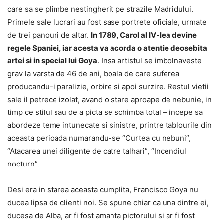
care sa se plimbe nestingherit pe strazile Madridului.
Primele sale lucrari au fost sase portrete oficiale, urmate
de trei panouri de altar.
In 1789, Carol al IV-lea devine
regele Spaniei, iar acesta va acorda o atentie deosebita
artei si in special lui Goya
. Insa artistul se imbolnaveste
grav la varsta de 46 de ani, boala de care suferea
producandu-i paralizie, orbire si apoi surzire. Restul vietii
sale il petrece izolat, avand o stare aproape de nebunie, in
timp ce stilul sau de a picta se schimba total – incepe sa
abordeze teme intunecate si sinistre, printre tablourile din
aceasta perioada numarandu-se “Curtea cu nebuni”,
“Atacarea unei diligente de catre talhari”, “Incendiul
nocturn”.
Desi era in starea aceasta cumplita, Francisco Goya nu
ducea lipsa de clienti noi. Se spune chiar ca una dintre ei,
ducesa de Alba, ar fi fost amanta pictorului si ar fi fost