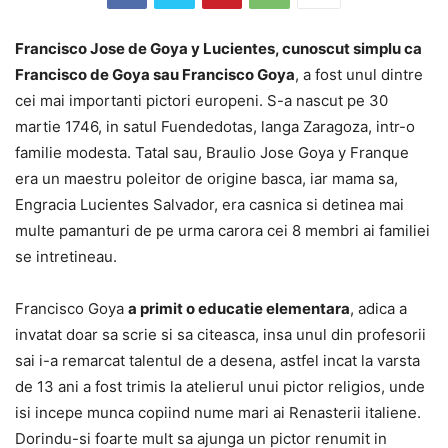
Francisco Jose de Goya y Lucientes, cunoscut simplu ca
Francisco de Goya sau Francisco Goya
, a fost unul dintre
cei mai importanti pictori europeni. S-a nascut pe 30
martie 1746, in satul Fuendedotas, langa Zaragoza, intr-o
familie modesta. Tatal sau, Braulio Jose Goya y Franque
era un maestru poleitor de origine basca, iar mama sa,
Engracia Lucientes Salvador, era casnica si detinea mai
multe pamanturi de pe urma carora cei 8 membri ai familiei
se intretineau.
Francisco Goya
a primit o educatie elementara
, adica a
invatat doar sa scrie si sa citeasca, insa unul din profesorii
sai i-a remarcat talentul de a desena, astfel incat la varsta
de 13 ani a fost trimis la atelierul unui pictor religios, unde
isi incepe munca copiind nume mari ai Renasterii italiene.
Dorindu-si foarte mult sa ajunga un pictor renumit in