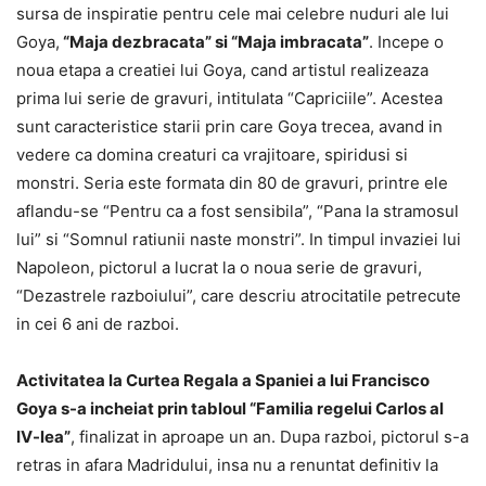
sursa de inspiratie pentru cele mai celebre nuduri ale lui
Goya,
“Maja dezbracata” si “Maja imbracata”
. Incepe o
noua etapa a creatiei lui Goya, cand artistul realizeaza
prima lui serie de gravuri, intitulata “Capriciile”. Acestea
sunt caracteristice starii prin care Goya trecea, avand in
vedere ca domina creaturi ca vrajitoare, spiridusi si
monstri. Seria este formata din 80 de gravuri, printre ele
aflandu-se “Pentru ca a fost sensibila”, “Pana la stramosul
lui” si “Somnul ratiunii naste monstri”. In timpul invaziei lui
Napoleon, pictorul a lucrat la o noua serie de gravuri,
“Dezastrele razboiului”, care descriu atrocitatile petrecute
in cei 6 ani de razboi.
Activitatea la Curtea Regala a Spaniei a lui Francisco
Goya s-a incheiat prin tabloul “Familia regelui Carlos al
IV-lea”
, finalizat in aproape un an. Dupa razboi, pictorul s-a
retras in afara Madridului, insa nu a renuntat definitiv la