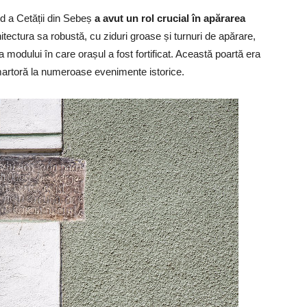
d a Cetății din Sebeș
a avut un rol crucial în apărarea
hitectura sa robustă, cu ziduri groase și turnuri de apărare,
ra modului în care orașul a fost fortificat. Această poartă era
st martoră la numeroase evenimente istorice.