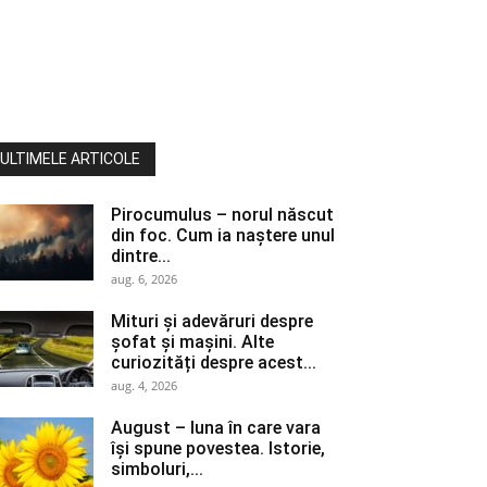
ULTIMELE ARTICOLE
Pirocumulus – norul născut
din foc. Cum ia naștere unul
dintre...
aug. 6, 2026
Mituri și adevăruri despre
șofat și mașini. Alte
curiozități despre acest...
aug. 4, 2026
August – luna în care vara
își spune povestea. Istorie,
simboluri,...