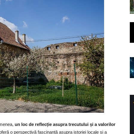
semenea,
un loc de reflecție asupra trecutului și a valorilor
 oferă o perspectivă fascinantă asupra istoriei locale și a