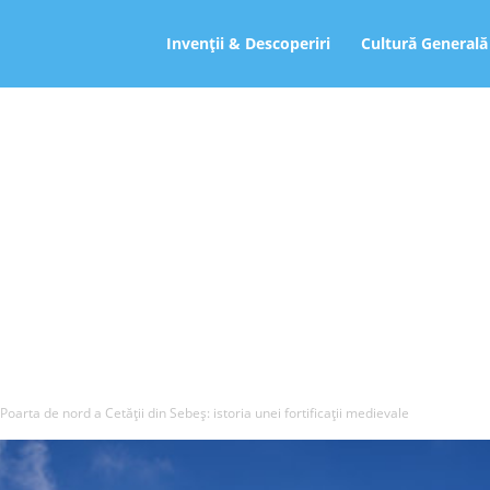
ro
Invenții & Descoperiri
Cultură Generală
Poarta de nord a Cetății din Sebeș: istoria unei fortificații medievale