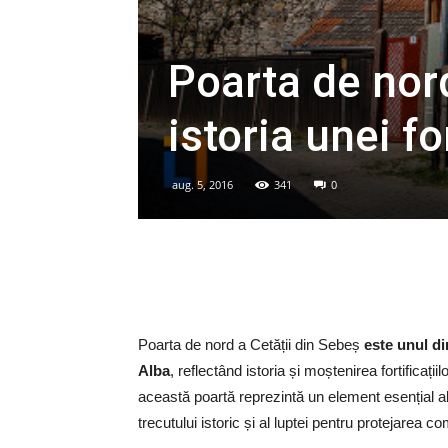
Poarta de nord
istoria unei fo
aug. 5, 2016
341
0
Poarta de nord a Cetății din Sebeș
este unul di
Alba
, reflectând istoria și moștenirea fortificați
această poartă reprezintă un element esențial al
trecutului istoric și al luptei pentru protejarea com