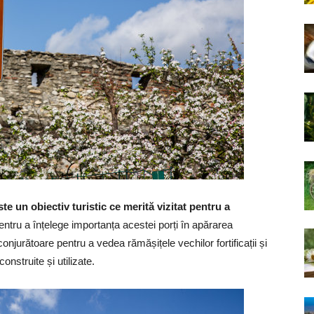
ste un obiectiv turistic ce merită vizitat pentru a
entru a înțelege importanța acestei porți în apărarea
conjurătoare pentru a vedea rămășițele vechilor fortificații și
nstruite și utilizate.