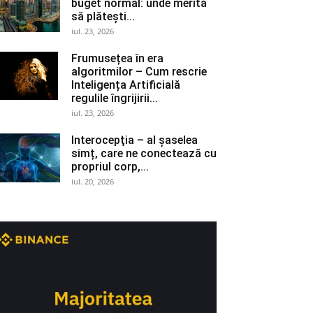
buget normal: unde merită
să plătești...
iul. 23, 2026
Frumusețea în era
algoritmilor – Cum rescrie
Inteligența Artificială
regulile îngrijirii...
iul. 23, 2026
Interocepţia – al șaselea
simț, care ne conectează cu
propriul corp,...
iul. 20, 2026