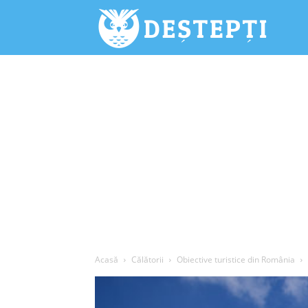
Deștepți.
Acasă
Călătorii
Obiective turistice din România